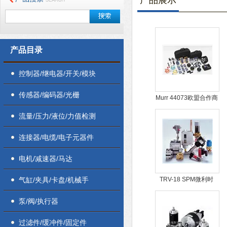
产品展示
产品目录
控制器/继电器/开关/模块
传感器/编码器/光栅
Murr 44073欧盟合作商
户 PHOENIX
流量/压力/液位/力值检测
52015730
连接器/电缆/电子元器件
电机/减速器/马达
气缸/夹具/卡盘/机械手
TRV-18 SPM微利时
代，潮流 6015.2RSR
泵/阀/执行器
INA
过滤件/缓冲件/固定件