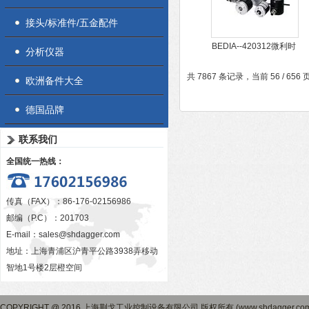
接头/标准件/五金配件
BEDIA--420312微利时
分析仪器
代，潮流 PHOENIX
共 7867 条记录，当前 56 / 656
824405
欧洲备件大全
德国品牌
联系我们
全国统一热线：
传真（FAX）：86-176-02156986
邮编（P.C）：201703
E-mail：
sales@shdagger.com
地址：上海青浦区沪青平公路3938弄移动
智地1号楼2层橙空间
COPYRIGHT @ 2016 上海荆戈工业控制设备有限公司 版权所有 (www.shdagger.co