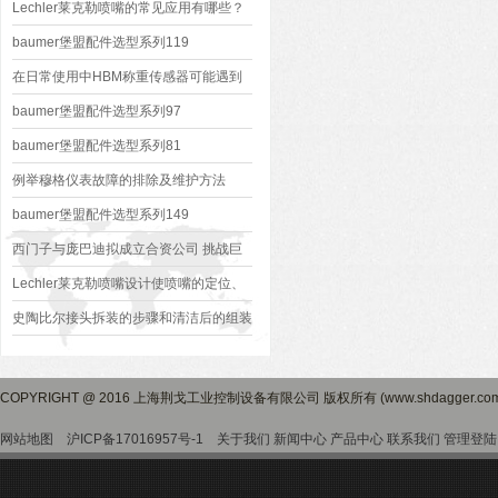
Lechler莱克勒喷嘴的常见应用有哪些？
baumer堡盟配件选型系列119
在日常使用中HBM称重传感器可能遇到
的情况及处理
baumer堡盟配件选型系列97
baumer堡盟配件选型系列81
例举穆格仪表故障的排除及维护方法
baumer堡盟配件选型系列149
西门子与庞巴迪拟成立合资公司 挑战巨
无霸中国中车
Lechler莱克勒喷嘴设计使喷嘴的定位、
安装更简单
史陶比尔接头拆装的步骤和清洁后的组装
过程
COPYRIGHT @ 2016 上海荆戈工业控制设备有限公司 版权所有 (www.shdagger.
网站地图
沪ICP备17016957号-1
关于我们
新闻中心
产品中心
联系我们
管理登陆