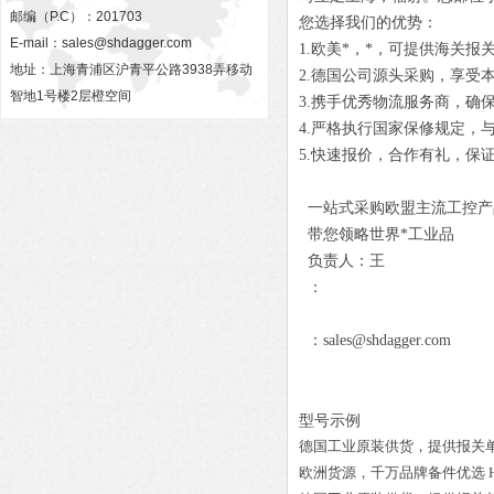
邮编（P.C）：201703
您选择我们的优势：
E-mail：
sales@shdagger.com
1.欧美*，*，可提供海关报
地址：上海青浦区沪青平公路3938弄移动
2.德国公司源头采购，享受
智地1号楼2层橙空间
3.携手优秀物流服务商，确
4.严格执行国家保修规定，
5.快速报价，合作有礼，保
一站式采购欧盟主流工控产
带您领略世界*工业品
负责人：王
：
：sales@shdagger.com
型号示例
德国工业原装供货，提供报关
欧洲货源，千万品牌备件优选