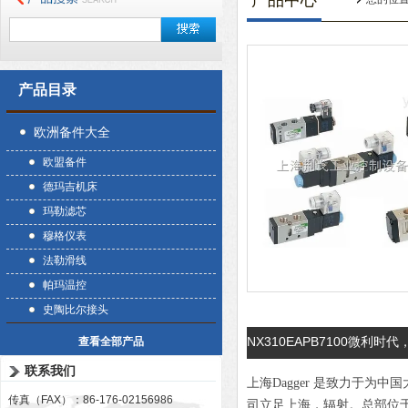
产品中心
产品目录
欧洲备件大全
欧盟备件
德玛吉机床
玛勒滤芯
穆格仪表
法勒滑线
帕玛温控
史陶比尔接头
NX310EAPB7100微利时代
查看全部产品
联系我们
上海Dagger 是致力于
传真（FAX）：86-176-02156986
司立足上海，辐射。总部位