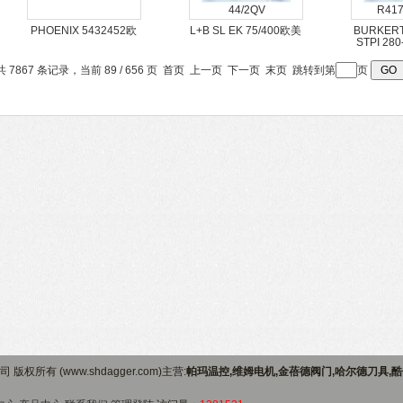
PHOENIX 5432452欧
L+B SL EK 75/400欧美
BURKERT
美工业品优势推荐PILZ
工业品优势推荐RL-40-
欧美工业
共 7867 条记录，当前 89 / 656 页
首页
上一页
下一页
末页
跳转到第
页
540030
110-42410-000
S+S
权所有 (www.shdagger.com)主营:
帕玛温控,维姆电机,金蓓德阀门,哈尔德刀具,