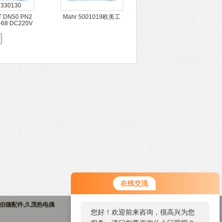
 DN50 PN2
Mahr 5001019欧美工
品优势推荐
业品优势推荐motrona
 SW-3E
CT70301A
在线交流
酷伯德配件,久茂热电偶
您好！欢迎前来咨询，很高兴为您