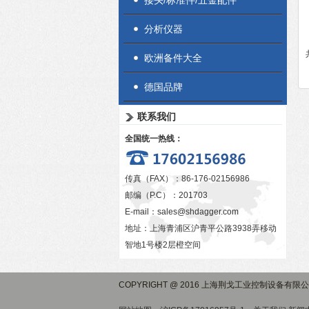
接头/标准件/五金配件
分析仪器
欧洲备件大全
德国品牌
联系我们
全国统一热线：
传真（FAX）：86-176-02156986
邮编（P.C）：201703
E-mail：
sales@shdagger.com
地址：上海青浦区沪青平公路3938弄移动
智地1号楼2层橙空间
COPYRIGHT @ 2016 上海荆戈工业控制设备有限公司 版