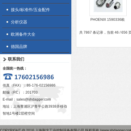
接头/标准件/五金配件
PHOENIX 1590336欧
分析仪器
盟合作商户 LR
共 7867 条记录，当前 46 / 656
M24X1.5SFERO
欧洲备件大全
德国品牌
联系我们
全国统一热线：
传真（FAX）：86-176-02156986
邮编（P.C）：201703
E-mail：
sales@shdagger.com
地址：上海青浦区沪青平公路3938弄移动
智地1号楼2层橙空间
COPYRIGHT @ 2016 上海荆戈工业控制设备有限公司 版权所有 (www.shdagger.co