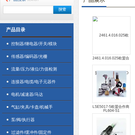
产品展示
产品目录
控制器/继电器/开关/模块
传感器/编码器/光栅
2461.4.016.025欧盟合
作商户 PIZZATO
流量/压力/液位/力值检测
FL604-S1
连接器/电缆/电子元器件
电机/减速器/马达
气缸/夹具/卡盘/机械手
LSE5017-5欧盟合作商
户 PHOENIX 1890617
泵/阀/执行器
过滤件/缓冲件/固定件