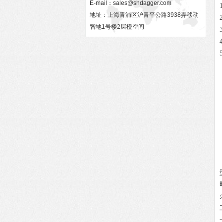
E-mail：
sales@shdagger.com
地址：上海青浦区沪青平公路3938弄移动
智地1号楼2层橙空间