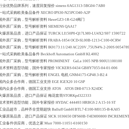
行业优势品牌系列，速度回复报价
simens 6AG1313-5BG04-7AB0
一站式采购欧美备品备件
XECRO IPS30-N25PCO40-A2P
国外原厂采购，型号解析资料
HaweGZ3-1R-G24阀门
国外原厂采购，型号解析资料
SIEMENS QAA17
火爆原装品质，进口产品保证
TURCK LI150P0-Q17LM0-LU4X2/S97 1590722
国外原厂采购，型号解析资料
FRABA-1854 OCD-SL00B-1213-C100-0CRW
国外原厂采购，型号解析资料
IK9173.11/240 AC220V ,75UN4% 2-200S 005478
一站式采购欧美备品备件
Beckhoff Automation GmbH KL4002
国外原厂采购，型号解析资料
PROMINENT GaLa 1005 NPB 900U1100100
技术资料选型功能，国外专家报价
VICKERS-0434 GBHY7055-04-01-006
国外原厂采购，型号解析资料
ENGEL 电机 GNM4175-GP48.3-B2.4
国内众多合作商，德国工业支持
EGE IGEX20 10 GSP
国内众多合作商，德国工业支持
ATOS ATOS DHI-0713-X24DC
火爆原装品质，进口产品保证
梅花套筒STORKpd322333
技术资料选型功能，国外专家报价
HYDAC 444493 HRBGS 2 A 15-16 ST
工业品超市，品种齐全货期超快
Balluff GmbH BTL7-E100-M0135-B-KA05
火爆原装品质，进口产品保证
SICK 1036650 DFS60B-T4EM00800 INCREME
工业备件供应商，优选之家
Murr 7000-11051-6160150