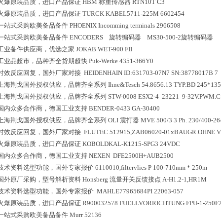
火爆原装品质，进口产品保证
HBM 称重传感器 RTN10T C3
火爆原装品质，进口产品保证
TURCK KABEL5711-225M 6602454
一站式采购欧美备品备件
PHOENIX Incomming terminals 2966508
一站式采购欧美备品备件
ENCODERS 旋转编码器 MS30-500-2旋转编码器
工业备件供应商，优选之家
JOKAB WET-900 FII
工业品超市，品种齐全货期超快
Puk-Werke 4351-366Y0
时效反应回复，国外厂家对接
HEIDENHAIN ID:631703-07N7 SN:38778017B 7
上海荆戈国外授权供应，品牌齐全系列
Ihne&Tesch 54.8656.13 TYP.BD 
上海荆戈国外授权供应，品牌齐全系列
STW-0008 ESX2-4 23221 9-32V.PWM.
国内众多合作商，德国工业支持
BENDER-0433 GA-30400
上海荆戈国外授权供应，品牌齐全系列
OLI 震打器 MVE 500/3 3 Ph. 230/400-264
时效反应回复，国外厂家对接
FLUTEC 512915,ZAB06020-01xBAUGR.OHNE V
火爆原装品质，进口产品保证
KOBOLDKAL-K1215-SPG3 24VDC
国内众多合作商，德国工业支持
NEXEN DFE2500H+AUB2500
技术资料选型功能，国外专家报价
6110010,filtervlies P 100-710mm * 250m
国外原厂采购，型号解析资料
Honsberg 流量开关反馈接点 A-H1.2-1,HR1M
技术资料选型功能，国外专家报价
MAHLE77965684PI 22063-057
火爆原装品质，进口产品保证
R900032578 FUELLVORRICHTUNG FPU-1-250F
一站式采购欧美备品备件
Murr 52136