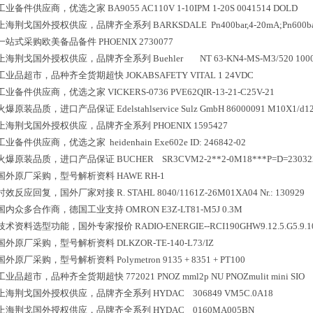
工业备件供应商，优选之家
BA9055 AC110V 1-10IPM 1-20S 0041514 DOLD
上海荆戈国外授权供应，品牌齐全系列
BARKSDALE Pn400bar,4-20mA;Pn600ba
一站式采购欧美备品备件
PHOENIX 2730077
上海荆戈国外授权供应，品牌齐全系列
Buehler NT 63-KN4-MS-M3/520 1000
工业品超市，品种齐全货期超快
JOKABSAFETY VITAL 1 24VDC
工业备件供应商，优选之家
VICKERS-0736 PVE62QIR-13-21-C25V-21
火爆原装品质，进口产品保证
Edelstahlservice Sulz GmbH 86000091 M10X1/d1
上海荆戈国外授权供应，品牌齐全系列
PHOENIX 1595427
工业备件供应商，优选之家
heidenhain Exe602e ID: 246842-02
火爆原装品质，进口产品保证
BUCHER SR3CVM2-2**2-0M18***P=D=230
国外原厂采购，型号解析资料
HAWE RH-1
时效反应回复，国外厂家对接
R. STAHL 8040/1161Z-26M01XA04 Nr.: 130929
国内众多合作商，德国工业支持
OMRON E3Z-LT81-M5J 0.3M
技术资料选型功能，国外专家报价
RADIO-ENERGIE--RCI190GHW9.12.5.G5.9.1
国外原厂采购，型号解析资料
DLKZOR-TE-140-L73/IZ
国外原厂采购，型号解析资料
Polymetron 9135 + 8351 + PT100
工业品超市，品种齐全货期超快
772021 PNOZ mml2p NU PNOZmulit mini SIO
上海荆戈国外授权供应，品牌齐全系列
HYDAC 306849 VM5C.0A18
上海荆戈国外授权供应，品牌齐全系列
HYDAC 0160MA005BN