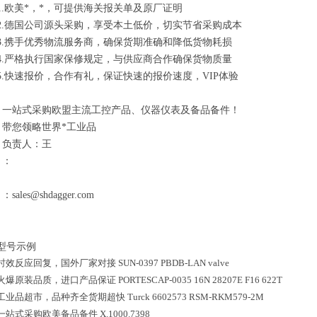
1.欧美*，*，可提供海关报关单及原厂证明
2.德国公司源头采购，享受本土低价，切实节省采购成本
3.携手优秀物流服务商，确保货期准确和降低货物耗损
4.严格执行国家保修规定，与供应商合作确保货物质量
5.快速报价，合作有礼，保证快速的报价速度，VIP体验
一站式采购欧盟主流工控产品、仪器仪表及备品备件！
带您领略世界*工业品
负责人：王
：
：sales@shdagger.com
型号示例
时效反应回复，国外厂家对接
SUN-0397 PBDB-LAN valve
火爆原装品质，进口产品保证
PORTESCAP-0035 16N 28207E F16 622T
工业品超市，品种齐全货期超快
Turck 6602573 RSM-RKM579-2M
一站式采购欧美备品备件
X.1000.7398