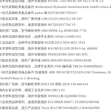
技术资料选型功能，国外专家报价
HYDAC 1261369 BL BN 162 F 20 W 2.0
一站式采购欧美备品备件
Werthenbach Hydraulik Antriebstechnik GmbH vickers 
一站式采购欧美备品备件
parker 阀 D1FVE02BCVF0A37
时效反应回复，国外厂家对接
GSR A5245/1002/012 DC24V
行业优势品牌系列，速度回复报价
MCD202037T4CV3
国外原厂采购，型号解析资料
SMS INNSE S.p.AVMIVME-7750
上海荆戈国外授权供应，品牌齐全系列
1SFA611204R1103
工业品超市，品种齐全货期超快
KUEBLER 8.5020.4831.1024
技术资料选型功能，国外专家报价
BAUMUELLER DS56-S Art 408696
技术资料选型功能，国外专家报价
PERMAPURE-0063 MG-DTC
时效反应回复，国外厂家对接
HIRSCHMANN MS20-1600SAAEHC
上海荆戈国外授权供应，品牌齐全系列
TWK 编码器 TBE50-SS4096PKE01
一站式采购欧美备品备件
快速报价 ABB JSD-SCHUTZZAUN-ZAR Türrahmen, AL-Nat
44x44x918mm 2x L-Beschlag
国外原厂采购，型号解析资料
ROLLON 滑轨 SN28-130-440-610
国内众多合作商，德国工业支持
EMG BK11.03
技术资料选型功能，国外专家报价
WENGLOR IQ200BK70VA3
行业优势品牌系列，速度回复报价
EUCHNER 088071 TZ2RE024MVAB
火爆原装品质，进口产品保证
Turck 8012788 WWAK4P2-2-WWAS4/P00