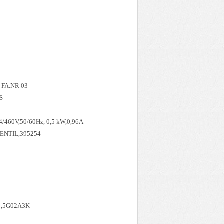
245*135 FA.NR 03
CS
/460V,50/60Hz, 0,5 kW,0,96A
ENTIL,395254
2,5G02A3K