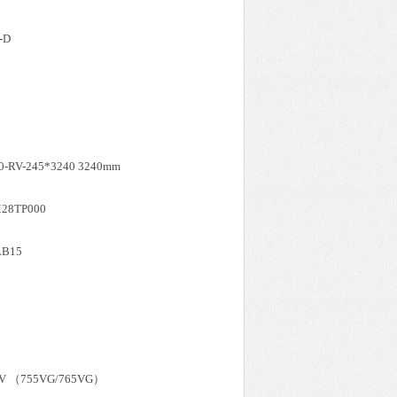
-D
50-RV-245*3240 3240mm
28TP000
LB15
2EV （755VG/765VG）