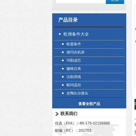
产品目录
欧洲备件大全
欧盟备件
德玛吉机床
玛勒滤芯
穆格仪表
法勒滑线
帕玛温控
史陶比尔接头
查看全部产品
联系我们
传真（FAX）：86-176-02156986
邮编（P.C）：201703