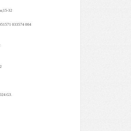
r,15-32
51571 033574 004
2
322
024.G3.