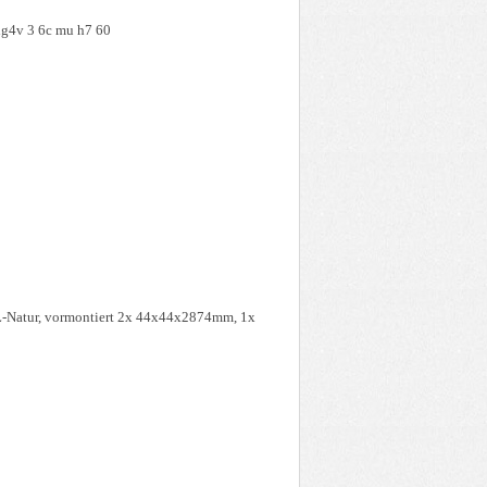
dg4v 3 6c mu h7 60
ur, vormontiert 2x 44x44x2874mm, 1x