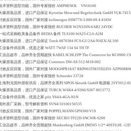
技术资料选型功能，国外专家报价
AMPHENOL VN16160
火爆原装品质，进口产品保证
Kytoelae Mess-und Regeltechnik GmbH VLK-7415
时效反应回复，国外厂家对接
kollmorgen 6SM77S-3.000-09 4.41KW
技术资料选型功能，国外专家报价
BUCHER W2N320N-6AB2 24VDC
一站式采购欧美备品备件
BEDIA 备件 TLS100-WA25-CL0-A2M
火爆原装品质，进口产品保证
Turck 6870384 FCS-G1/2A4-NAEX/AL100
工业备件供应商，优选之家
WATT 7WAF 134 S4 TH TF
工业品超市，品种齐全货期超快
KABELSCHLEPP The Connector for KC0900.1
火爆原装品质，进口产品保证
Contrinex DW-AS-512-M18-002
时效反应回复，国外厂家对接
MOOGHPR18A7 RKP063TM35D2Z01 AZP008RM
技术资料选型功能，国外专家报价
Schneider 23728
上海荆戈国外授权供应，品牌齐全系列
SIPOS Aktorik GmbH 电源板 2SY5012-0
火爆原装品质，进口产品保证
TURCK WAK4-4/S366/S367 8013772
工业备件供应商，优选之家
pilz Y64A-4GA-N1N
国外原厂采购，型号解析资料
SVN4/10100156535
时效反应回复，国外厂家对接
POPPELMANN GPN300/V19
技术资料选型功能，国外专家报价
XECRO TP22D-3NCWR-S200
工业品超市，品种齐全货期超快
Mankenberg GmbH DM505 1/2* 40ST0,9E -1