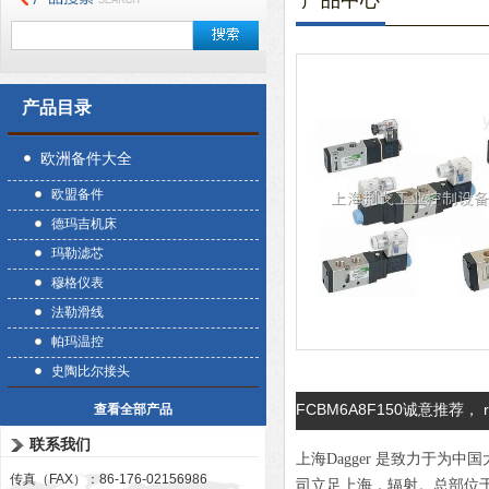
产品中心
产品目录
欧洲备件大全
欧盟备件
德玛吉机床
玛勒滤芯
穆格仪表
法勒滑线
帕玛温控
史陶比尔接头
FCBM6A8F150诚意推荐， r
查看全部产品
联系我们
上海Dagger 是致力于
传真（FAX）：86-176-02156986
司立足上海，辐射。总部位