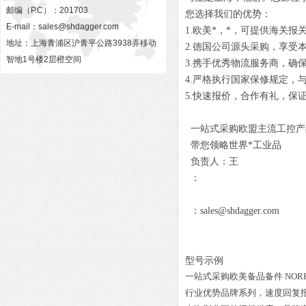
邮编（P.C）：201703
您选择我们的优势：
E-mail：
sales@shdagger.com
1.欧美*，*，可提供海关报
地址：上海青浦区沪青平公路3938弄移动
2.德国公司源头采购，享受
智地1号楼2层橙空间
3.携手优秀物流服务商，确
4.严格执行国家保修规定，
5.快速报价，合作有礼，保
一站式采购欧盟主流工控产
带您领略世界*工业品
负责人：王
：
：sales@shdagger.com
型号示例
一站式采购欧美备品备件
NORE
行业优势品牌系列，速度回复