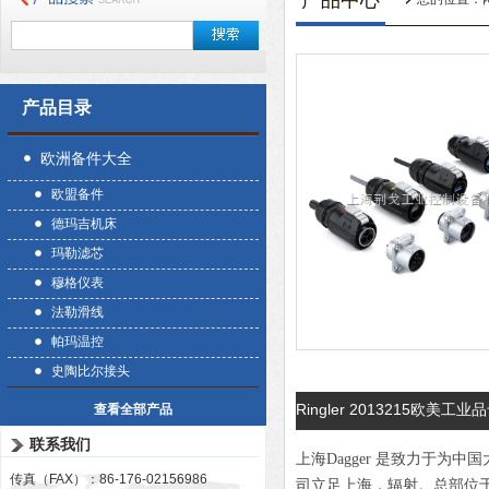
产品中心
产品目录
欧洲备件大全
欧盟备件
德玛吉机床
玛勒滤芯
穆格仪表
法勒滑线
帕玛温控
史陶比尔接头
Ringler 2013215欧美工业品
查看全部产品
联系我们
上海Dagger 是致力于
传真（FAX）：86-176-02156986
司立足上海，辐射。总部位