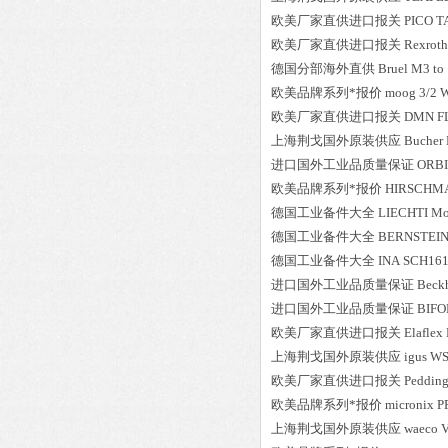
欧美厂家直供进口报关
PICO
T
欧美厂家直供进口报关
Rexroth
德国分部海外直供
Bruel
M3 to
欧美品牌系列*报价
moog
3/2 
欧美厂家直供进口报关
DMN
F
上海荆戈国外原装供应
Bucher
进口国外工业品质量保证
ORB
欧美品牌系列*报价
HIRSCHM
德国工业备件大全
LIECHTI
Mo
德国工业备件大全
BERNSTEI
德国工业备件大全
INA
SCH16
进口国外工业品质量保证
Beck
进口国外工业品质量保证
BIFO
欧美厂家直供进口报关
Elaflex
上海荆戈国外原装供应
igus
WS
欧美厂家直供进口报关
Peddin
欧美品牌系列*报价
micronix
P
上海荆戈国外原装供应
waeco