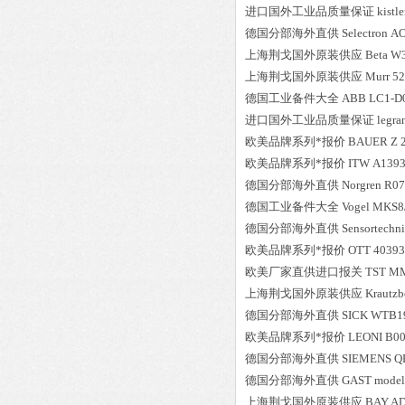
进口国外工业品质量保证
kistle
德国分部海外直供
Selectron
AO
上海荆戈国外原装供应
Beta
W3
上海荆戈国外原装供应
Murr
52
德国工业备件大全
ABB
LC1-D
进口国外工业品质量保证
legra
欧美品牌系列*报价
BAUER
Z 
欧美品牌系列*报价
ITW
A1393
德国分部海外直供
Norgren
R07
德国工业备件大全
Vogel
MKS8/
德国分部海外直供
Sensortechni
欧美品牌系列*报价
OTT
40393
欧美厂家直供进口报关
TST
MM
上海荆戈国外原装供应
Krautzb
德国分部海外直供
SICK
WTB19
欧美品牌系列*报价
LEONI
B00
德国分部海外直供
SIEMENS
Q
德国分部海外直供
GAST
mode
上海荆戈国外原装供应
BAY A