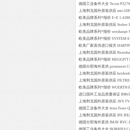
德国工业备件大全
Tecsis
P327
上海荆戈国外原装供应
mts
GH
欧美品牌系列*报价
E+E
1.438
上海荆戈国外原装供应
Stober
欧美品牌系列*报价
weishaupt
欧美品牌系列*报价
SYSTEM E
欧美厂家直供进口报关
HARTI
上海荆戈国外原装供应
Renish
欧美品牌系列*报价
MEGGITT
德国分部海外直供
prominent
C
上海荆戈国外原装供应
heidenh
上海荆戈国外原装供应
FILTR
欧美品牌系列*报价
WUERTH
进口国外工业品质量保证
BIK
上海荆戈国外原装供应
AVS
TV
德国工业备件大全
festo
Festo 
上海荆戈国外原装供应
IFE
IFE
德国分部海外直供
IMAV
RVC-1
德国工业备件大全
BORRIES
C