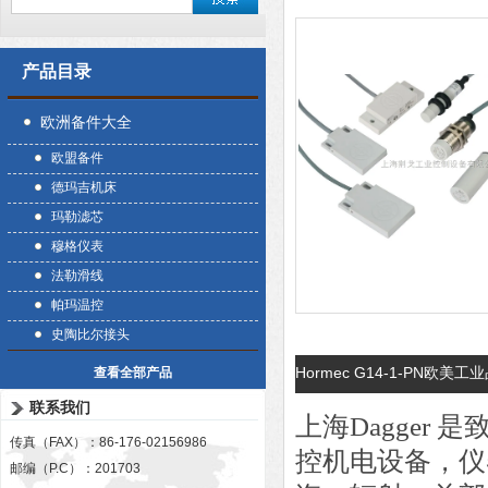
产品目录
欧洲备件大全
欧盟备件
德玛吉机床
玛勒滤芯
穆格仪表
法勒滑线
帕玛温控
史陶比尔接头
Hormec G14-1-PN欧美工
查看全部产品
联系我们
上海Dagger
传真（FAX）：86-176-02156986
控机电设备，仪
邮编（P.C）：201703