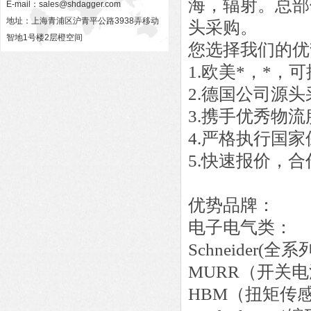
海，辐射。总部
E-mail：
sales@shdagger.com
地址：上海青浦区沪青平公路3938弄移动
头采购。
智地1号楼2层橙空间
您选择我们的优
1.欧美*，*
2.德国公司源
3.携手优秀物
4.严格执行国
5.快速报价，
优势品牌：
电子电气类：
Schneider
MURR（开关
HBM（扭矩传