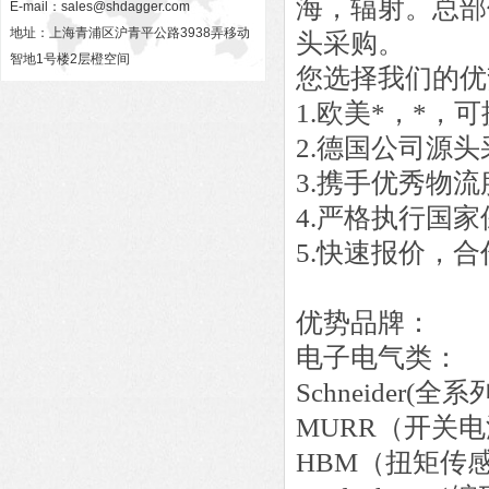
海，辐射。总部
E-mail：
sales@shdagger.com
地址：上海青浦区沪青平公路3938弄移动
头采购。
智地1号楼2层橙空间
您选择我们的优
1.欧美*，*
2.德国公司源
3.携手优秀物
4.严格执行国
5.快速报价，
优势品牌：
电子电气类：
Schneider
MURR（开关
HBM（扭矩传