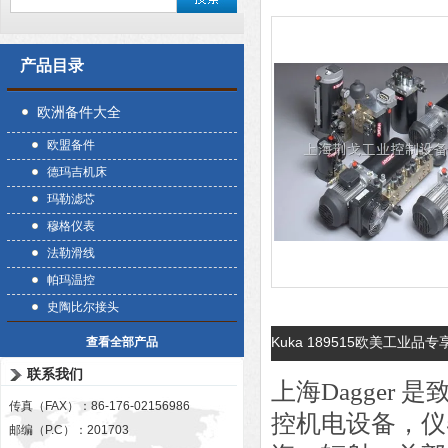
产品目录
欧洲备件大全
欧盟备件
德玛吉机床
玛勒滤芯
穆格仪表
法勒滑线
帕玛温控
史陶比尔接头
Kuka 189515欧美工业品专
查看全部产品
联系我们
上海Dagger
传真（FAX）：86-176-02156986
控机电设备，仪
邮编（P.C）：201703