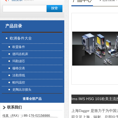
产品中心
产品目录
欧洲备件大全
欧盟备件
德玛吉机床
玛勒滤芯
穆格仪表
法勒滑线
帕玛温控
史陶比尔接头
Ims IMS HSG 101欧美
查看全部产品
联系我们
上海Dagger 是致力于
传真（FAX）：86-176-02156986
司立足上海，辐射。总部位