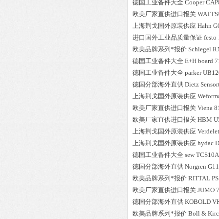
德国工业备件大全
Cooper
CAP8
欧美厂家直供进口报关
WATTS
上海荆戈国外原装供应
Hahn
G
进口国外工业品质量保证
festo
欧美品牌系列*报价
Schlegel
R
德国工业备件大全
E+H
board 
德国工业备件大全
parker
UB12
德国分部海外直供
Dietz Sensor
上海荆戈国外原装供应
Weform
欧美厂家直供进口报关
Viena
8
欧美厂家直供进口报关
HBM
U
上海荆戈国外原装供应
Verdele
上海荆戈国外原装供应
hydac
D
德国工业备件大全
sew
TCS10A
德国分部海外直供
Norgren
G11
欧美品牌系列*报价
RITTAL
PS
欧美厂家直供进口报关
JUMO
德国分部海外直供
KOBOLD
V
欧美品牌系列*报价
Boll & Kir