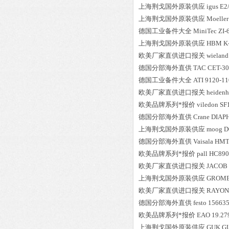
上海荆戈国外原装供应
igus
E2
上海荆戈国外原装供应
Moeller
德国工业备件大全
MiniTec
ZI-
上海荆戈国外原装供应
HBM
K
欧美厂家直供进口报关
wieland
德国分部海外直供
TAC
CET-30T
德国工业备件大全
ATI
9120-11
欧美厂家直供进口报关
heidenh
欧美品牌系列*报价
viledon
SF
德国分部海外直供
Crane
DIAP
上海荆戈国外原装供应
moog
D
德国分部海外直供
Vaisala
HMT
欧美品牌系列*报价
pall
HC890
欧美厂家直供进口报关
JACOB
上海荆戈国外原装供应
GROM
欧美厂家直供进口报关
RAYON
德国分部海外直供
festo
156635
欧美品牌系列*报价
EAO
19.27
上海荆戈国外原装供应
GUK
GU