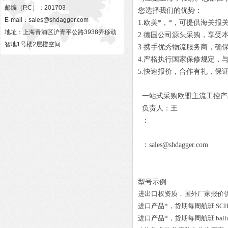
邮编（P.C）：201703
您选择我们的优势：
E-mail：
sales@shdagger.com
1.欧美*，*，可提供海关报
地址：上海青浦区沪青平公路3938弄移动
2.德国公司源头采购，享受
智地1号楼2层橙空间
3.携手优秀物流服务商，确
4.严格执行国家保修规定，
5.快速报价，合作有礼，保
一站式采购欧盟主流工控产
负责人：王
：
：sales@shdagger.com
型号示例
进出口权资质，国外厂家报价
进口产品*，货期每周航班
SCH
进口产品*，货期每周航班
bal