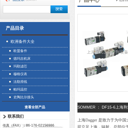
产品中心
产品目录
欧洲备件大全
欧盟备件
德玛吉机床
玛勒滤芯
穆格仪表
法勒滑线
帕玛温控
史陶比尔接头
SOMMER ： DF15-6上海
查看全部产品
联系我们
上海Dagger 是致力于
传真（FAX）：86-176-02156986
司立足上海，辐射。总部位