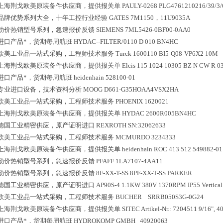
上海荆戈欧美原装备件供应商，提供报关单
PAULY-0268 PLG4761210216/39/3/6
品牌优势系列大全，十年工控行业经验
GATES 7M1150，11U9035A
劲价热销型号系列，急速报价反馈
SIEMENS 7ML5426-0BF00-0AA0
进口产品*，货期每周航班
HYDAC--FILTER/0110 D 010 BN4HC
欧美工业品一站式采购，工程师技术服务
Turck 1600110 BI5-Q08-VP6X2 10M
上海荆戈欧美原装备件供应商，提供报关单
Elcis 115 1024 10305 BZ N CW R 0
进口产品*，货期每周航班
heidenhain 528100-01
专业进口设备，技术资料分析
MOOG D661-G35HOAA4VSX2HA
欧美工业品一站式采购，工程师技术服务
PHOENIX 1620021
上海荆戈欧美原装备件供应商，提供报关单
HYDAC 2600R005BN4HC
德国工业精密供应，原产证明进口
REXROTH SN:32062633
欧美工业品一站式采购，工程师技术服务
MCMURDO 3234333
上海荆戈欧美原装备件供应商，提供报关单
heidenhain ROC 413 512 549882-01
劲价热销型号系列，急速报价反馈
PFAFF 1LA7107-4AA11
劲价热销型号系列，急速报价反馈
8F-XX-T-SS 8PF-XX-T-SS PARKER
德国工业精密供应，原产证明进口
AP90S-4 1.1KW 380V 1370RPM IP55 Vertic
欧美工业品一站式采购，工程师技术服务
BUCHER SRRB050S3G-0G24
上海荆戈欧美原装备件供应商，提供报关单
SITEC Artikel-Nr.: 7204511 9/16", 4
进口产品*，货期每周航班
HYDROKOMP GMBH 40920063