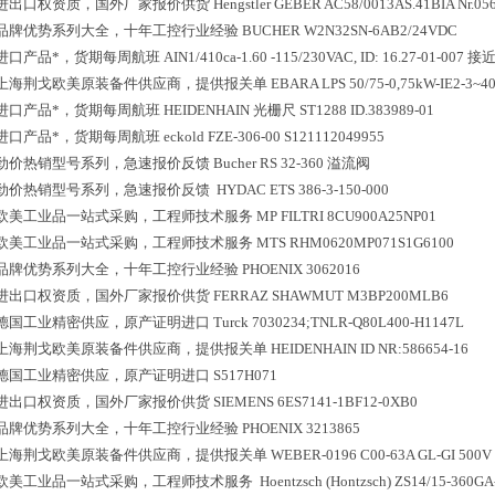
进出口权资质，国外厂家报价供货
Hengstler GEBER AC58/0013AS.41BIA Nr.05
品牌优势系列大全，十年工控行业经验
BUCHER W2N32SN-6AB2/24VDC
进口产品*，货期每周航班
AIN1/410ca-1.60 -115/230VAC, ID: 16.27-01-007 
上海荆戈欧美原装备件供应商，提供报关单
EBARA LPS 50/75-0,75kW-IE2-3~40
进口产品*，货期每周航班
HEIDENHAIN 光栅尺 ST1288 ID.383989-01
进口产品*，货期每周航班
eckold FZE-306-00 S121112049955
劲价热销型号系列，急速报价反馈
Bucher RS 32-360 溢流阀
劲价热销型号系列，急速报价反馈
HYDAC ETS 386-3-150-000
欧美工业品一站式采购，工程师技术服务
MP FILTRI 8CU900A25NP01
欧美工业品一站式采购，工程师技术服务
MTS RHM0620MP071S1G6100
品牌优势系列大全，十年工控行业经验
PHOENIX 3062016
进出口权资质，国外厂家报价供货
FERRAZ SHAWMUT M3BP200MLB6
德国工业精密供应，原产证明进口
Turck 7030234;TNLR-Q80L400-H1147L
上海荆戈欧美原装备件供应商，提供报关单
HEIDENHAIN ID NR:586654-16
德国工业精密供应，原产证明进口
S517H071
进出口权资质，国外厂家报价供货
SIEMENS 6ES7141-1BF12-0XB0
品牌优势系列大全，十年工控行业经验
PHOENIX 3213865
上海荆戈欧美原装备件供应商，提供报关单
WEBER-0196 C00-63A GL-GI 500V
欧美工业品一站式采购，工程师技术服务
Hoentzsch (Hontzsch) ZS14/15-360GA