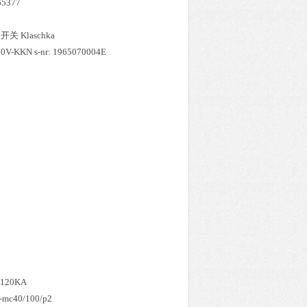
65377
接近开关 Klaschka
0V-KKN s-nr: 1965070004E
 120KA
-mc40/100/p2