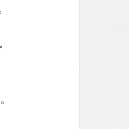
D
1
0L
/10