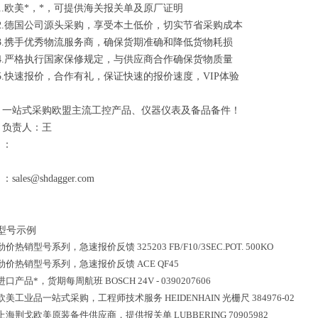
1.欧美*，*，可提供海关报关单及原厂证明
2.德国公司源头采购，享受本土低价，切实节省采购成本
3.携手优秀物流服务商，确保货期准确和降低货物耗损
4.严格执行国家保修规定，与供应商合作确保货物质量
5.快速报价，合作有礼，保证快速的报价速度，VIP体验
一站式采购欧盟主流工控产品、仪器仪表及备品备件！
负责人：王
：
：sales@shdagger.com
型号示例
劲价热销型号系列，急速报价反馈
325203 FB/F10/3SEC.POT. 500KO
劲价热销型号系列，急速报价反馈
ACE QF45
进口产品*，货期每周航班
BOSCH 24V - 0390207606
欧美工业品一站式采购，工程师技术服务
HEIDENHAIN 光栅尺 384976-02
上海荆戈欧美原装备件供应商，提供报关单
LUBBERING 70905982