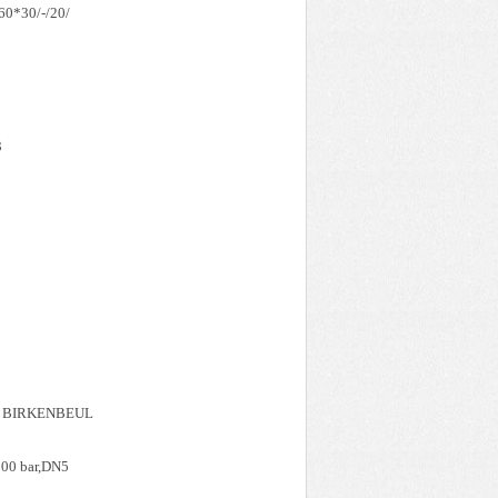
0*30/-/20/
3
al BIRKENBEUL
000 bar,DN5