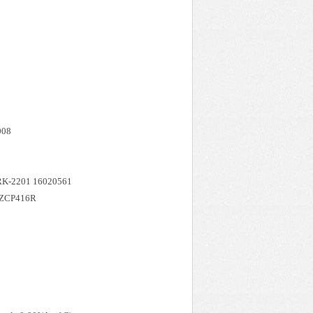
6EG24N9K4
008
RK-2201 16020561
ZCP416R