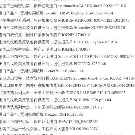
德国工业精密供应，原产证明进口
weidmueller BLZF 5.08/05/90 SN OR BX
进口产品*，货期每周航班
rexroth DBW10A2-52/315-
劲价热销型号系列，急速报价反馈
MICROMATIK-0001 030M1423.R03 2048
上海荆戈欧美原装备件供应商，提供报关单
Schneider XUYFPUERSRD1201
进出口权资质，国外厂家报价供货
PHOENIX 1708318
上海荆戈欧美原装备件供应商，提供报关单
BUCHER QX63-100R54
德国工业精密供应，原产证明进口
PHOENIX 1703917
德国工业精密供应，原产证明进口
Stoerk ST64-31.10 PT100 230AC K1 900197.
上海荆戈欧美原装备件供应商，提供报关单
PHOENIX 1750148
进口产品*，货期每周航班
0304970 PZB-plus 300-1
专业进口设备，技术资料分析
BANDELIN electronic GmbH & Co. KG AZ17-11Z
进出口权资质，国外厂家报价供货
CK58-H-2048ZCP415R 编码器 CK58-H-2048
品牌优势系列大全，十年工控行业经验
TURCK LSI-R30P-F10-LD 4659005
上海荆戈欧美原装备件供应商，提供报关单
SCHUNK PGN-plus 64
品牌优势系列大全，十年工控行业经验
DELTA HD2903TC1.2
进口产品*，货期每周航班
ProxxonDSH NO28092
德国工业精密供应，原产证明进口
B+W 13480_BWU2189
欧美工业品一站式采购，工程师技术服务
NILOS 320/22JV