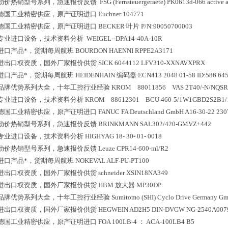
劲价热销型号系列，急速报价反馈
FSG (Fernsteuergeraete) PK0613d-066 active a
德国工业精密供应，原产证明进口
Euchner 104771
德国工业精密供应，原产证明进口
BECKER 叶片 P/N:90050700003
专业进口设备，技术资料分析
WEIGEL--DPA14-40A-10R
进口产品*，货期每周航班
BOURDON HAENNI RPPE2A3171
进出口权资质，国外厂家报价供货
SICK 6044112 LFV310-XXNAVXPRX
进口产品*，货期每周航班
HEIDENHAIN 编码器 ECN413 2048 01-58 ID:586 645
品牌优势系列大全，十年工控行业经验
KROM 88011856 VAS 2T40/-N/NQSR
专业进口设备，技术资料分析
KROM 88612301 BCU 460-5/1W1GBD2S2B1/
德国工业精密供应，原产证明进口
FANUC FA Deutschland GmbH A16-30-22 2
劲价热销型号系列，急速报价反馈
BRINKMANN SAL302/420-GMVZ+442
专业进口设备，技术资料分析
HIGHYAG 18- 30- 01- 0018
劲价热销型号系列，急速报价反馈
Leuze CPR14-600-ml/R2
进口产品*，货期每周航班
NOKEVAL ALF-PU-PT100
进出口权资质，国外厂家报价供货
schneider XSIN18NA349
进出口权资质，国外厂家报价供货
HBM 放大器 MP30DP
品牌优势系列大全，十年工控行业经验
Sumitomo (SHI) Cyclo Drive Germany G
进出口权资质，国外厂家报价供货
HEGWEIN AD2H5 DIN-DVGW NG-2540A007
德国工业精密供应，原产证明进口
FOA 100LB-4 ： ACA-100LB4 B5