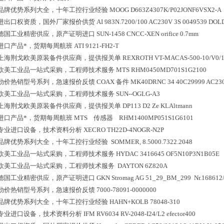
品牌优势系列大全，十年工控行业经验
MOOG D663Z4307K/P02JONF6VSX2-A
进出口权资质，国外厂家报价供货
AI 983N.7200/100 AC230V 3S 0049539 DOL
德国工业精密供应，原产证明进口
SUN-1458 CNCC-XEN orifice 0.7mm
进口产品*，货期每周航班
ATI 9121-FH2-T
上海荆戈欧美原装备件供应商，提供报关单
REXROTH VT-MACAS-500-10/V0/
欧美工业品一站式采购，工程师技术服务
MTS RHM0450MD701S1G2100
劲价热销型号系列，急速报价反馈
COAX 备件 MK40DRNC 34 40C29999 AC23
欧美工业品一站式采购，工程师技术服务
SUN--OGLG-A3
上海荆戈欧美原装备件供应商，提供报关单
DP113 D2 Ze KLAltmann
进口产品*，货期每周航班
MTS 传感器 RHM1400MP051S1G6101
专业进口设备，技术资料分析
XECRO TH22D-4NOGR-N2P
品牌优势系列大全，十年工控行业经验
SOMMER, 8.5000.7322.2048
欧美工业品一站式采购，工程师技术服务
HYDAC 3416645 OF5N10P3N1B05E
欧美工业品一站式采购，工程师技术服务
DAYTON 6Z820A
德国工业精密供应，原产证明进口
GKN Stromag AG 51_29_BM_299 Nr.168612
劲价热销型号系列，急速报价反馈
7000-78091-0000000
品牌优势系列大全，十年工控行业经验
HAHN+KOLB 78048-310
专业进口设备，技术资料分析
IFM RV6034 RV-2048-I24/L2 efector400