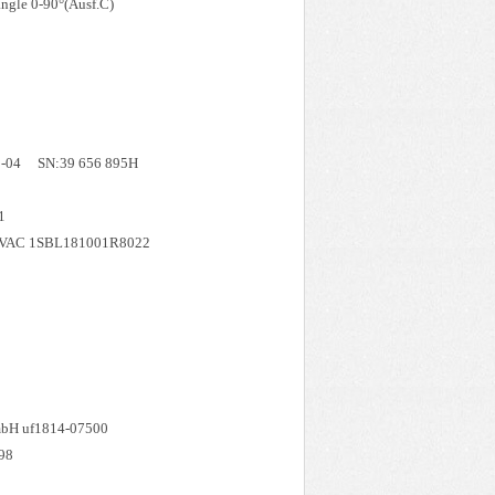
ngle 0-90°(Ausf.C)
-04 SN:39 656 895H
1
30VAC 1SBL181001R8022
mbH uf1814-07500
98