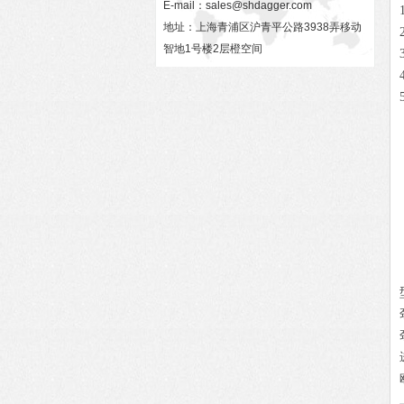
E-mail：
sales@shdagger.com
地址：上海青浦区沪青平公路3938弄移动
智地1号楼2层橙空间