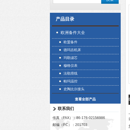
产品目录
欧洲备件大全
欧盟备件
德玛吉机床
玛勒滤芯
穆格仪表
法勒滑线
帕玛温控
史陶比尔接头
查看全部产品
联系我们
传真（FAX）：86-176-02156986
邮编（P.C）：201703