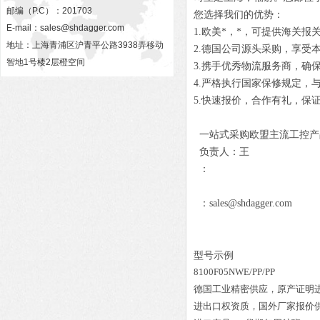
邮编（P.C）：201703
您选择我们的优势：
E-mail：
sales@shdagger.com
1.欧美*，*，可提供海关报
地址：上海青浦区沪青平公路3938弄移动
2.德国公司源头采购，享受
智地1号楼2层橙空间
3.携手优秀物流服务商，确
4.严格执行国家保修规定，
5.快速报价，合作有礼，保
一站式采购欧盟主流工控产
负责人：王
：
：sales@shdagger.com
型号示例
8100F05NWE/PP/PP
德国工业精密供应，原产证明
进出口权资质，国外厂家报价