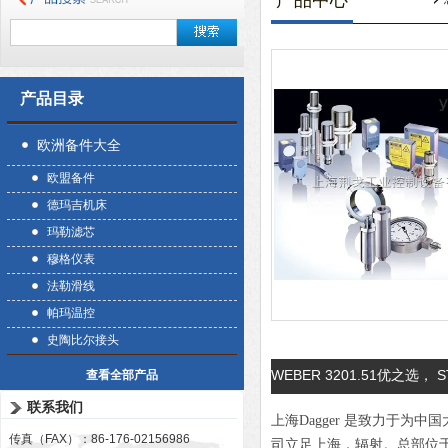
产品中心
产品目录
欧洲备件大全
欧盟备件
德玛吉机床
玛勒滤芯
穆格仪表
法勒滑线
帕玛温控
史陶比尔接头
WEBER 3201.51优之选， S
查看全部产品
联系我们
上海Dagger 是致力于
传真（FAX）：86-176-02156986
司立足上海，辐射。总部位