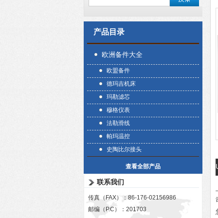
产品目录
欧洲备件大全
欧盟备件
德玛吉机床
玛勒滤芯
穆格仪表
法勒滑线
帕玛温控
史陶比尔接头
查看全部产品
联系我们
传真（FAX）：86-176-02156986
邮编（P.C）：201703