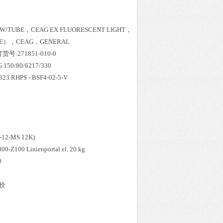
 W/TUBE，CEAG EX FLUORESCENT LIGHT，
TUBE），CEAG，GENERAL
订货号:271851-010-0
G 150/80/6217/330
323 RHPS - BSF4-02-5-V
6-12-MS 12K)
-Z100 Linienportal el. 20 kg
0
报价