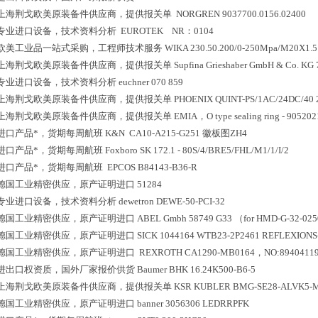
上海荆戈欧美原装备件供应商，提供报关单
NORGREN 9037700.0156.02400
专业进口设备，技术资料分析
EUROTEK NR：0104
欧美工业品一站式采购，工程师技术服务
WIKA 230.50.200/0-250Mpa/M20X1.5
上海荆戈欧美原装备件供应商，提供报关单
Supfina Grieshaber GmbH & Co. KG
专业进口设备，技术资料分析
euchner 070 859
上海荆戈欧美原装备件供应商，提供报关单
PHOENIX QUINT-PS/1AC/24DC/40 
上海荆戈欧美原装备件供应商，提供报关单
EMIA，O type sealing ring - 90520
进口产品*，货期每周航班
K&N CA10-A215-G251 徽板图ZH4
进口产品*，货期每周航班
Foxboro SK 172.1 - 80S/4/BRE5/FHL/M1/1/I/2
进口产品*，货期每周航班
EPCOS B84143-B36-R
德国工业精密供应，原产证明进口
51284
专业进口设备，技术资料分析
dewetron DEWE-50-PCI-32
德国工业精密供应，原产证明进口
ABEL Gmbh 58749 G33 （for HMD-G-32-025
德国工业精密供应，原产证明进口
SICK 1044164 WTB23-2P2461 REFLEXIONS
德国工业精密供应，原产证明进口
REXROTH CA1290-MB0164，NO:8940411
进出口权资质，国外厂家报价供货
Baumer BHK 16.24K500-B6-5
上海荆戈欧美原装备件供应商，提供报关单
KSR KUBLER BMG-SE28-ALVK5-
德国工业精密供应，原产证明进口
banner 3056306 LEDRRPFK