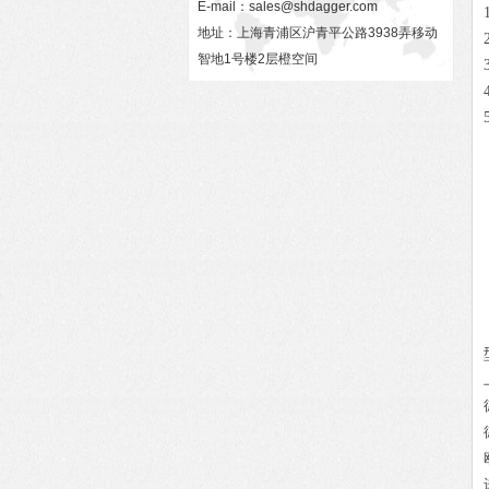
E-mail：
sales@shdagger.com
地址：上海青浦区沪青平公路3938弄移动
智地1号楼2层橙空间