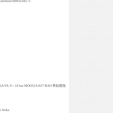
Zubehoer5000A/44571
16
.0
/VA 0～10 bar MOO32A-027-BAO 带刻度指
n Seika