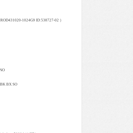
ROD431020-1024G9 ID:538727-02 ）
HNO
N BK BX SO