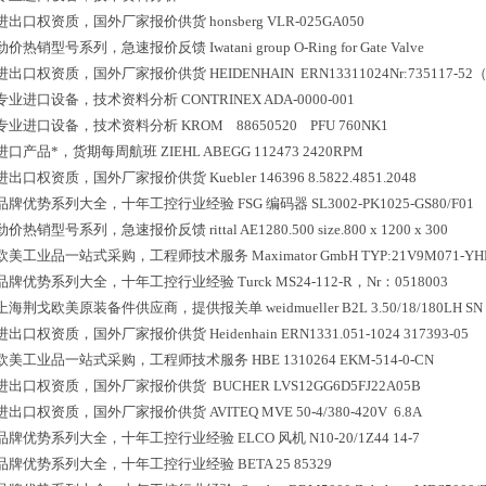
进出口权资质，国外厂家报价供货
honsberg VLR-025GA050
劲价热销型号系列，急速报价反馈
Iwatani group O-Ring for Gate Valve
进出口权资质，国外厂家报价供货
HEIDENHAIN ERN13311024Nr:735117-52（
专业进口设备，技术资料分析
CONTRINEX ADA-0000-001
专业进口设备，技术资料分析
KROM 88650520 PFU 760NK1
进口产品*，货期每周航班
ZIEHL ABEGG 112473 2420RPM
进出口权资质，国外厂家报价供货
Kuebler 146396 8.5822.4851.2048
品牌优势系列大全，十年工控行业经验
FSG 编码器 SL3002-PK1025-GS80/F01
劲价热销型号系列，急速报价反馈
rittal AE1280.500 size.800 x 1200 x 300
欧美工业品一站式采购，工程师技术服务
Maximator GmbH TYP:21V9M071-Y
品牌优势系列大全，十年工控行业经验
Turck MS24-112-R，Nr：0518003
上海荆戈欧美原装备件供应商，提供报关单
weidmueller B2L 3.50/18/180LH S
进出口权资质，国外厂家报价供货
Heidenhain ERN1331.051-1024 317393-05
欧美工业品一站式采购，工程师技术服务
HBE 1310264 EKM-514-0-CN
进出口权资质，国外厂家报价供货
BUCHER LVS12GG6D5FJ22A05B
进出口权资质，国外厂家报价供货
AVITEQ MVE 50-4/380-420V 6.8A
品牌优势系列大全，十年工控行业经验
ELCO 风机 N10-20/1Z44 14-7
品牌优势系列大全，十年工控行业经验
BETA 25 85329