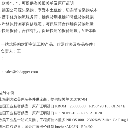
1.欧美*，*，可提供海关报关单及原厂证明
2.德国公司源头采购，享受本土低价，切实节省采购成本
3.携手优秀物流服务商，确保货期准确和降低货物耗损
4.严格执行国家保修规定，与供应商合作确保货物质量
5.快速报价，合作有礼，保证快速的报价速度，VIP体验
一站式采购欧盟主流工控产品、仪器仪表及备品备件！
负责人：王
：
：sales@shdagger.com
型号示例
上海荆戈欧美原装备件供应商，提供报关单
313797-04
德国工业精密供应，原产证明进口
KROM 26300500 RP50/ 90 100 OHM / E
德国工业精密供应，原产证明进口
sun NDVE-10-G1/2"-1A 10 20
欧美工业品一站式采购，工程师技术服务
NILOS-0001 23026AV Ziller+Co Ring-
进出口权资质，国外厂家报价供货
bucher AK03N1-R04/02