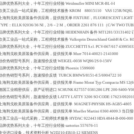
品牌优势系列大全，十年工控行业经验
Weidmuller MINI MCR-BL-I-I
欧美工业品一站式采购，工程师技术服务
KROM 88015110 VAS 125R/NQSL
上海荆戈欧美原装备件供应商，提供报关单
FIXTURE，FLUORESCENT LIGHT
TYPE：ELLK 92036/36 NI，2/6－2 M，ORDER 2261 876 111（C/W TWO 
品牌优势系列大全，十年工控行业经验
HEIDENHAIN 备件 MT1281/33131402 
欧美工业品一站式采购，工程师技术服务
Vulkoprin Deutschland GmbH & Co. K
品牌优势系列大全，十年工控行业经验
ZUCCHETTI S.r.l. PCV-067/617 4399503
上海荆戈欧美原装备件供应商，提供报关单
Murr 7014-40021-2141000
劲价热销型号系列，急速报价反馈
WEIGEL-0038 WQ96/2S 0-150V
品牌优势系列大全，十年工控行业经验
Phoenix 1599600
劲价热销型号系列，急速报价反馈
TURCK BMWS/8151-8.5/6904722 10
上海荆戈欧美原装备件供应商，提供报关单
Framo Morat Typ Compacta MS 12(
德国工业精密供应，原产证明进口
SCHUNK 827557 0381286 LPE 200-S400-Y0800
劲价热销型号系列，急速报价反馈
LATTY LATTY 3206 SO CODE:17623/09201
上海荆戈欧美原装备件供应商，提供报关单
MAGNET-PHYSIK HS-AGB5-4805
上海荆戈欧美原装备件供应商，提供报关单
Mueller Martini 0360.4009.3 当日
欧美工业品一站式采购，工程师技术服务
HYDAC 922443 HDA 4844-B-006-000
品牌优势系列大全，十年工控行业经验
sartorius 557676-11
专业进口设备，技术资料分析
W2D210-EB10-12 SIEMENS