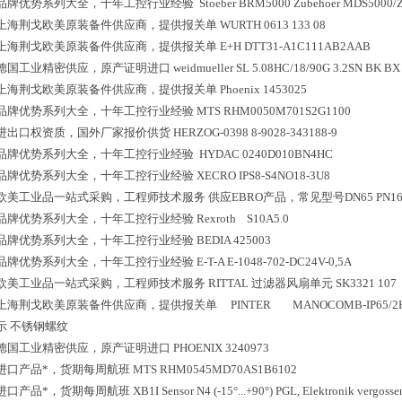
品牌优势系列大全，十年工控行业经验
Stoeber BRM5000 Zubehoer MDS5000/
上海荆戈欧美原装备件供应商，提供报关单
WURTH 0613 133 08
上海荆戈欧美原装备件供应商，提供报关单
E+H DTT31-A1C111AB2AAB
德国工业精密供应，原产证明进口
weidmueller SL 5.08HC/18/90G 3.2SN BK BX
上海荆戈欧美原装备件供应商，提供报关单
Phoenix 1453025
品牌优势系列大全，十年工控行业经验
MTS RHM0050M701S2G1100
进出口权资质，国外厂家报价供货
HERZOG-0398 8-9028-343188-9
品牌优势系列大全，十年工控行业经验
HYDAC 0240D010BN4HC
品牌优势系列大全，十年工控行业经验
XECRO IPS8-S4NO18-3U8
欧美工业品一站式采购，工程师技术服务
供应EBRO产品，常见型号DN65 PN
品牌优势系列大全，十年工控行业经验
Rexroth S10A5
品牌优势系列大全，十年工控行业经验
BEDIA 425003
品牌优势系列大全，十年工控行业经验
E-T-A E-1048-702-DC24V-0,5A
欧美工业品一站式采购，工程师技术服务
RITTAL 过滤器风扇单元 SK3321 107
上海荆戈欧美原装备件供应商，提供报关单
PINTER MANOCOMB-IP65/2KA
示 不锈钢螺纹
德国工业精密供应，原产证明进口
PHOENIX 3240973
进口产品*，货期每周航班
MTS RHM0545MD70AS1B6102
进口产品*，货期每周航班
XB1I Sensor N4 (-15°...+90°) PGL, Elektronik vergosse