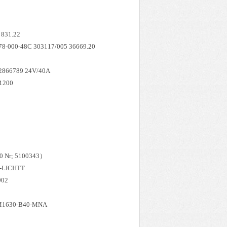
 831.22
 78-000-48C 303117/005 36669.20
2866789 24V/40A
21200
0 Nr; 5100343）
-LICHTT.
902
M1630-B40-MNA