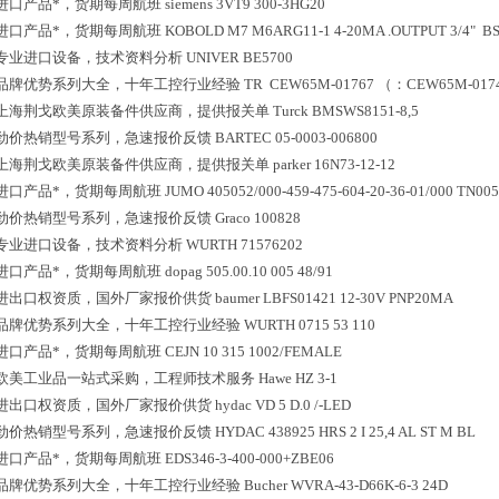
进口产品*，货期每周航班
siemens 3VT9 300-3HG20
进口产品*，货期每周航班
KOBOLD M7 M6ARG11-1 4-20MA .OUTPUT 3/4" B
专业进口设备，技术资料分析
UNIVER BE5700
品牌优势系列大全，十年工控行业经验
TR CEW65M-01767 （：CEW65M-01744
上海荆戈欧美原装备件供应商，提供报关单
Turck BMSWS8151-8,5
劲价热销型号系列，急速报价反馈
BARTEC 05-0003-006800
上海荆戈欧美原装备件供应商，提供报关单
parker 16N73-12-12
进口产品*，货期每周航班
JUMO 405052/000-459-475-604-20-36-01/000 TN00
劲价热销型号系列，急速报价反馈
Graco 100828
专业进口设备，技术资料分析
WURTH 71576202
进口产品*，货期每周航班
dopag 505.00.10 005 48/91
进出口权资质，国外厂家报价供货
baumer LBFS01421 12-30V PNP20MA
品牌优势系列大全，十年工控行业经验
WURTH 0715 53 110
进口产品*，货期每周航班
CEJN 10 315 1002/FEMALE
欧美工业品一站式采购，工程师技术服务
Hawe HZ 3-1
进出口权资质，国外厂家报价供货
hydac VD 5 D.0 /-LED
劲价热销型号系列，急速报价反馈
HYDAC 438925 HRS 2 I 25,4 AL ST M BL
进口产品*，货期每周航班
EDS346-3-400-000+ZBE06
品牌优势系列大全，十年工控行业经验
Bucher WVRA-43-D66K-6-3 24D