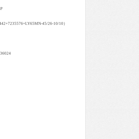
SP
2+7235576+LY65MN-45/26-10/10）
536024