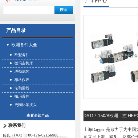
产品中心
产品目录
欧洲备件大全
欧盟备件
德玛吉机床
玛勒滤芯
穆格仪表
法勒滑线
帕玛温控
史陶比尔接头
DS117-150/B欧洲工控 HE
查看全部产品
联系我们
上海Dagger 是致力于
传真（FAX）：86-176-02156986
司立足上海，辐射。总部位