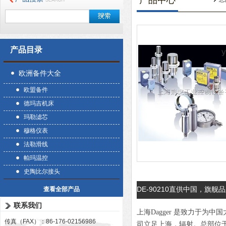
产品中心
产品目录
欧洲备件大全
欧盟备件
德玛吉机床
玛勒滤芯
穆格仪表
法勒滑线
帕玛温控
史陶比尔接头
DE-90210直供中国，旗舰品牌
查看全部产品
联系我们
上海Dagger 是致力于
传真（FAX）：86-176-02156986
司立足上海，辐射。总部位