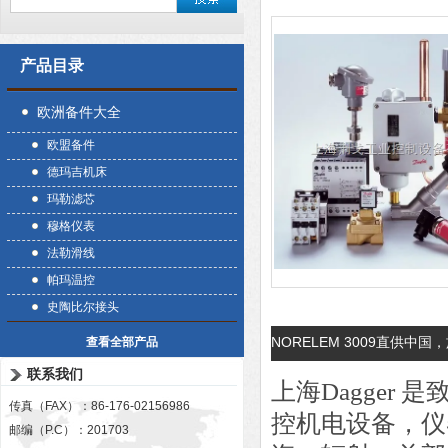
产品目录
欧洲备件大全
欧盟备件
德玛吉机床
玛勒滤芯
穆格仪表
法勒滑线
帕玛温控
史陶比尔接头
NORELEM 3009直供中国，
查看全部产品
联系我们
上海Dagger
传真（FAX）：86-176-02156986
控机电设备，仪
邮编（P.C）：201703