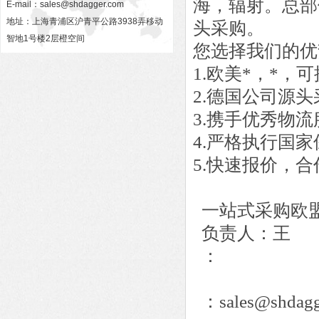
海，辐射。总部
E-mail：
sales@shdagger.com
地址：上海青浦区沪青平公路3938弄移动
头采购。
智地1号楼2层橙空间
您选择我们的优
1.欧美*，*
2.德国公司源
3.携手优秀物
4.严格执行国
5.快速报价，
一站式采购欧
负责人：王
：
：sales@shdagg