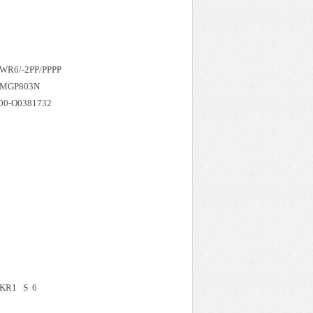
R6/-2PP/PPPP
缸 MGP803N
00-O0381732
 KR1 S 6