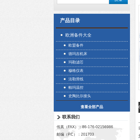
产品目录
欧洲备件大全
欧盟备件
德玛吉机床
玛勒滤芯
穆格仪表
法勒滑线
帕玛温控
史陶比尔接头
查看全部产品
联系我们
传真（FAX）：86-176-02156986
邮编（P.C）：201703