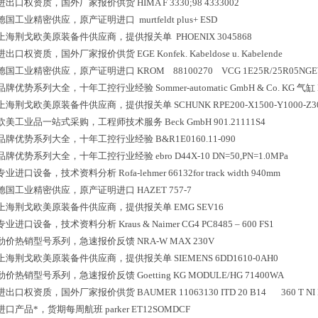
进出口权资质，国外厂家报价供货
HIMA F 3330;98 4333002
德国工业精密供应，原产证明进口
murtfeldt plus+ ESD
上海荆戈欧美原装备件供应商，提供报关单
PHOENIX 3045868
进出口权资质，国外厂家报价供货
EGE Konfek. Kabeldose u. Kabelende
德国工业精密供应，原产证明进口
KROM 88100270 VCG 1E25R/25R05NGEW
品牌优势系列大全，十年工控行业经验
Sommer-automatic GmbH & Co. KG 气
上海荆戈欧美原装备件供应商，提供报关单
SCHUNK RPE200-X1500-Y1000-Z3
欧美工业品一站式采购，工程师技术服务
Beck GmbH 901.21111S4
品牌优势系列大全，十年工控行业经验
B&R1E0160.11-090
品牌优势系列大全，十年工控行业经验
ebro D44X-10 DN=50,PN=1.0MPa
专业进口设备，技术资料分析
Rofa-lehmer 66132for track width 940mm
德国工业精密供应，原产证明进口
HAZET 757-7
上海荆戈欧美原装备件供应商，提供报关单
EMG SEV16
专业进口设备，技术资料分析
Kraus & Naimer CG4 PC8485 – 600 FS1
劲价热销型号系列，急速报价反馈
NRA-W MAX 230V
上海荆戈欧美原装备件供应商，提供报关单
SIEMENS 6DD1610-0AH0
劲价热销型号系列，急速报价反馈
Goetting KG MODULE/HG 71400WA
进出口权资质，国外厂家报价供货
BAUMER 11063130 ITD 20 B14 360 T NI
进口产品*，货期每周航班
parker ET12SOMDCF