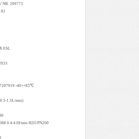
V NR 209773
102
 X ESL
2033
.7207919 -40++85℃
.5-1.5L/min)
80
 0.4-4.0I/min H2O PN200
0