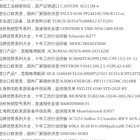
德国工业精密供应，原产证明进口
CANTONI SG112M-4
进出口权资质，国外厂家报价供货
PAULY-0106 PP24419E/308/R153 ez
专业进口设备，技术资料分析
TURCK 6ES5470-8MB12 6735201
劲价热销型号系列，急速报价反馈
CONTRINEX YBB-30S4-1400-D100
品牌优势系列大全，十年工控行业经验
Schneider KZ77
品牌优势系列大全，十年工控行业经验
MOOG D664Z4306K
进口产品*，货期每周航班
ACROMAG 965EN-4006-293142M
品牌优势系列大全，十年工控行业经验
SCHMIDT-KUPPLUNG CPS 15/2-10 -12
进出口权资质，国外厂家报价供货
PHYTRON VSS43.200.2.5-VGPL42/4-HV
进口产品*，货期每周航班
SICK 1046049 ELG6-0900P521S21 ECO-LICHTGIT
进出口权资质，国外厂家报价供货
RADIO-ENERGIE--PIF11115G5MC1024BR
上海荆戈欧美原装备件供应商，提供报关单
PATLITE-0346 STD-202F-RY
品牌优势系列大全，十年工控行业经验
JHUBNER FGHJ2AK-1024G-90G-NG/16
劲价热销型号系列，急速报价反馈
B&R0DSM00.01
上海荆戈欧美原装备件供应商，提供报关单
Murrelektronik 85937
品牌优势系列大全，十年工控行业经验
AC5253 AirBox 5/2 bistable 4DI-Y AUX i
品牌优势系列大全，十年工控行业经验
WIKA IS-20-H 0-160MpaExiaIICT4G3/4
进出口权资质，国外厂家报价供货
6DD1681-0GK0