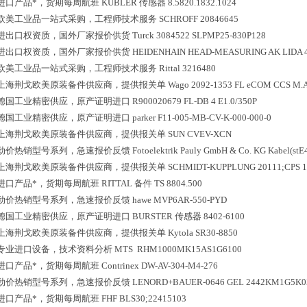
进口产品*，货期每周航班
KUBLER 传感器 8.5820.1832.1024
欧美工业品一站式采购，工程师技术服务
SCHROFF 20846645
进出口权资质，国外厂家报价供货
Turck 3084522 SLPMP25-830P128
进出口权资质，国外厂家报价供货
HEIDENHAIN HEAD-MEASURING AK LIDA 4
欧美工业品一站式采购，工程师技术服务
Rittal 3216480
上海荆戈欧美原装备件供应商，提供报关单
Wago 2092-1353 FL eCOM CCS M.A
德国工业精密供应，原产证明进口
R900020679 FL-DB 4 E1.0/350P
德国工业精密供应，原产证明进口
parker F11-005-MB-CV-K-000-000-0
上海荆戈欧美原装备件供应商，提供报关单
SUN CVEV-XCN
劲价热销型号系列，急速报价反馈
Fotoelektrik Pauly GmbH & Co. KG Kabel(st
上海荆戈欧美原装备件供应商，提供报关单
SCHMIDT-KUPPLUNG 20111;CPS 10
进口产品*，货期每周航班
RITTAL 备件 TS 8804.500
劲价热销型号系列，急速报价反馈
hawe MVP6AR-550-PYD
德国工业精密供应，原产证明进口
BURSTER 传感器 8402-6100
上海荆戈欧美原装备件供应商，提供报关单
Kytola SR30-8850
专业进口设备，技术资料分析
MTS RHM1000MK15AS1G6100
进口产品*，货期每周航班
Contrinex DW-AV-304-M4-276
劲价热销型号系列，急速报价反馈
LENORD+BAUER-0646 GEL 2442KM1G5K0
进口产品*，货期每周航班
FHF BLS30;22415103