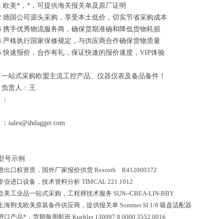
1.欧美*，*，可提供海关报关单及原厂证明
2.德国公司源头采购，享受本土低价，切实节省采购成本
3.携手优秀物流服务商，确保货期准确和降低货物耗损
4.严格执行国家保修规定，与供应商合作确保货物质量
5.快速报价，合作有礼，保证快速的报价速度，VIP体验
一站式采购欧盟主流工控产品、仪器仪表及备品备件！
负责人：王
：
：sales@shdagger.com
型号示例
进出口权资质，国外厂家报价供货
Rexroth R4120003
专业进口设备，技术资料分析
TIMCAL 221.1012
欧美工业品一站式采购，工程师技术服务
SUN--CBEA-LIN-BBY
上海荆戈欧美原装备件供应商，提供报关单
Sommer SI 1/8 吸盘适配器
进口产品*，货期每周航班
Kuebler 130097 8.0000.3552.0016