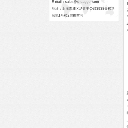
E-mail：
sales@shdagger.com
地址：上海青浦区沪青平公路3938弄移动
智地1号楼2层橙空间