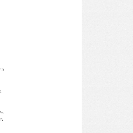
TER
K
fm
″B