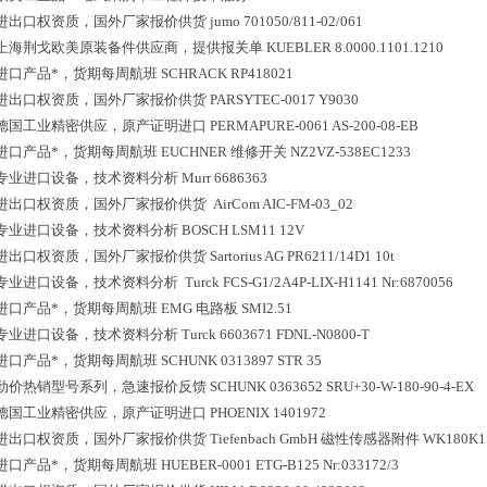
进出口权资质，国外厂家报价供货
jumo 701050/811-02/061
上海荆戈欧美原装备件供应商，提供报关单
KUEBLER 8.0000.1101.1210
进口产品*，货期每周航班
SCHRACK RP418021
进出口权资质，国外厂家报价供货
PARSYTEC-0017 Y9030
德国工业精密供应，原产证明进口
PERMAPURE-0061 AS-200-08-EB
进口产品*，货期每周航班
EUCHNER 维修开关 NZ2VZ-538EC1233
专业进口设备，技术资料分析
Murr 6686363
进出口权资质，国外厂家报价供货
AirCom AIC-FM-03_02
专业进口设备，技术资料分析
BOSCH LSM11 12V
进出口权资质，国外厂家报价供货
Sartorius AG PR6211/14D1 10t
专业进口设备，技术资料分析
Turck FCS-G1/2A4P-LIX-H1141 Nr:6870056
进口产品*，货期每周航班
EMG 电路板 SMI2.51
专业进口设备，技术资料分析
Turck 6603671 FDNL-N0800-T
进口产品*，货期每周航班
SCHUNK 0313897 STR 35
劲价热销型号系列，急速报价反馈
SCHUNK 0363652 SRU+30-W-180-90-4-EX
德国工业精密供应，原产证明进口
PHOENIX 1401972
进出口权资质，国外厂家报价供货
Tiefenbach GmbH 磁性传感器附件 WK180K1
进口产品*，货期每周航班
HUEBER-0001 ETG-B125 Nr:033172/3