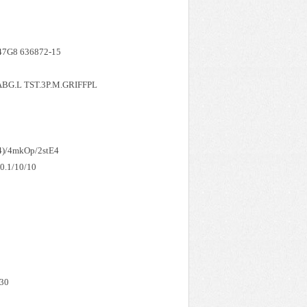
7G8 636872-15
BG.L TST.3P.M.GRIFFPL
E4)/4mkOp/2stE4
.1/10/10
30