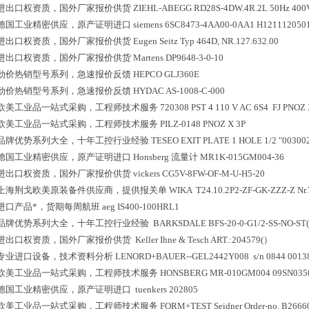
进出口权资质，国外厂家报价供货
ZIEHL-ABEGG RD28S-4DW.4R.2L 50Hz 400
德国工业精密供应，原产证明进口
siemens 6SC8473-4AA00-0AA1 H121112050
进出口权资质，国外厂家报价供货
Eugen Seitz Typ 464D, NR.127.632.00
进出口权资质，国外厂家报价供货
Martens DP9648-3-0-10
劲价热销型号系列，急速报价反馈
HEPCO GLJ360E
劲价热销型号系列，急速报价反馈
HYDAC AS-1008-C-000
欧美工业品一站式采购，工程师技术服务
720308 PST 4 110 V AC 6S4 FJ PNOZ
欧美工业品一站式采购，工程师技术服务
PILZ-0148 PNOZ X 3P
品牌优势系列大全，十年工控行业经验
TESEO EXIT PLATE 1 HOLE 1/2 "00300
德国工业精密供应，原产证明进口
Honsberg 流量计 MR1K-015GM004-36
进出口权资质，国外厂家报价供货
vickers CG5V-8FW-OF-M-U-H5-20
上海荆戈欧美原装备件供应商，提供报关单
WIKA T24.10.2P2-ZF-GK-ZZZ-Z Nr
进口产品*，货期每周航班
aeg IS400-100HRL1
品牌优势系列大全，十年工控行业经验
BARKSDALE BFS-20-0-G1/2-SS-NO-ST(0
进出口权资质，国外厂家报价供货
Keller Ihne & Tesch ART.:204579(）
专业进口设备，技术资料分析
LENORD+BAUER--GEL2442Y008 s/n 0844 0013
欧美工业品一站式采购，工程师技术服务
HONSBERG MR-010GM004 09SN035088
德国工业精密供应，原产证明进口
tuenkers 202805
欧美工业品一站式采购，工程师技术服务
FORM+TEST Seidner Order-no. B2666