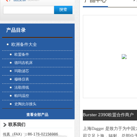
产品中心
产品目录
欧洲备件大全
欧盟备件
德玛吉机床
玛勒滤芯
穆格仪表
法勒滑线
帕玛温控
史陶比尔接头
Burster 2390欧盟合作商户
查看全部产品
联系我们
上海Dagger 是致力于
传真（FAX）：86-176-02156986
司立足上海，辐射。总部位