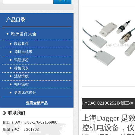
产品目录
欧洲备件大全
欧盟备件
德玛吉机床
玛勒滤芯
穆格仪表
法勒滑线
帕玛温控
史陶比尔接头
HYDAC 02106252欧洲工控 
查看全部产品
联系我们
上海Dagger
传真（FAX）：86-176-02156986
控机电设备，仪
邮编（P.C）：201703