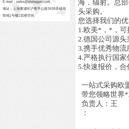
海，辐射。总部
E-mail：
sales@shdagger.com
地址：上海青浦区沪青平公路3938弄移动
头采购。
智地1号楼2层橙空间
您选择我们的优
1.欧美*，*
2.德国公司源
3.携手优秀物
4.严格执行国
5.快速报价，
一站式采购欧
带您领略世界*
负责人：王
：