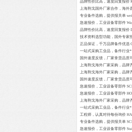
品牌性价比高
，速度回复报价
上海荆戈国外厂家合作，海外
专业备件选购
，提供报关单
we
急速报价，
工业设备零部件
Wa
品牌性价比高
，速度回复报价
技术资料选型功能，国外专家
正品保证
，千万品牌备件优选
一站式采购工业品
，
备件行业*
国外速度反馈，厂家拿货品质
上海荆戈
海外厂家采购
，品牌
上海荆戈
海外厂家采购
，品牌
国外速度反馈，厂家拿货品质
急速报价，
工业设备零部件
SC
急速报价，
工业设备零部件
HO
上海荆戈
海外厂家采购
，品牌
一站式采购工业品
，
备件行业*
工程师
，认真对待每份询价
HA
专业备件选购
，提供报关单
SC
急速报价，
工业设备零部件
Sta