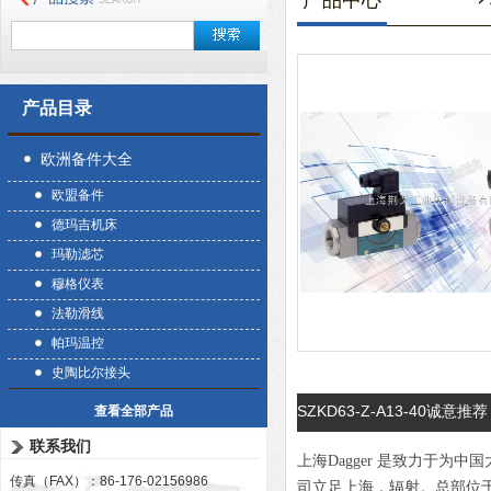
产品中心
产品目录
欧洲备件大全
欧盟备件
德玛吉机床
玛勒滤芯
穆格仪表
法勒滑线
帕玛温控
史陶比尔接头
SZKD63-Z-A13-40诚意推荐
查看全部产品
联系我们
上海Dagger 是致力于
传真（FAX）：86-176-02156986
司立足上海，辐射。总部位