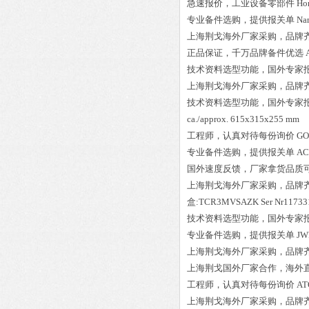
急速报价，
工业设备零部件
Ho
专业备件选购
，提供报关单
Na
上海荆戈
海外厂家采购
，品牌
正品保证
，千万品牌备件优选
技术资料选型功能，国外专家
上海荆戈
海外厂家采购
，品牌
技术资料选型功能，国外专家
ca./approx. 615x315x255 mm
工程师
，认真对待每份询价
GO
专业备件选购
，提供报关单
AC
国外速度反馈，厂家拿货品质
上海荆戈
海外厂家采购
，品牌
盒:TCR3MVSAZK Ser Nr11733
技术资料选型功能，国外专家
专业备件选购
，提供报关单
JW
上海荆戈
海外厂家采购
，品牌
上海荆戈国外厂家合作，海外
工程师
，认真对待每份询价
AT
上海荆戈
海外厂家采购
，品牌