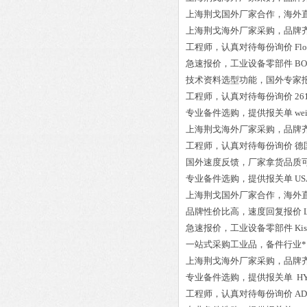
上海荆戈国外厂家合作，海外
上海荆戈
海外厂家采购
，品牌
工程师
，认真对待每份询价
Fl
急速报价，
工业设备零部件
BO
技术资料选型功能，国外专家
工程师
，认真对待每份询价
26
专业备件选购
，提供报关单
we
上海荆戈
海外厂家采购
，品牌
工程师
，认真对待每份询价
德国
国外速度反馈，厂家拿货品质
专业备件选购
，提供报关单
US
上海荆戈国外厂家合作，海外
品牌性价比高
，速度回复报价
急速报价，
工业设备零部件
Ki
一站式采购工业品
，
备件行业*
上海荆戈
海外厂家采购
，品牌
专业备件选购
，提供报关单
HY
工程师
，认真对待每份询价
AD