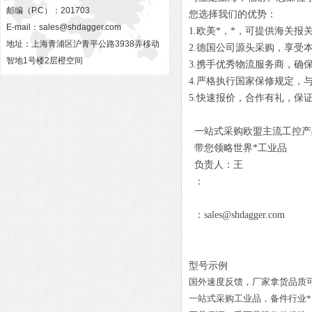
邮编（P.C）：201703
您选择我们的优势：
E-mail：
sales@shdagger.com
1.欧美*，*，可提供海关报
地址：上海青浦区沪青平公路3938弄移动
2.德国公司源头采购，享受
智地1号楼2层橙空间
3.携手优秀物流服务商，确
4.严格执行国家保修规定，
5.快速报价，合作有礼，保
一站式采购欧盟主流工控产
带您领略世界*工业品
负责人：王
：
：sales@shdagger.com
型号示例
国外速度反馈，厂家拿货品质
一站式采购工业品
，
备件行业*