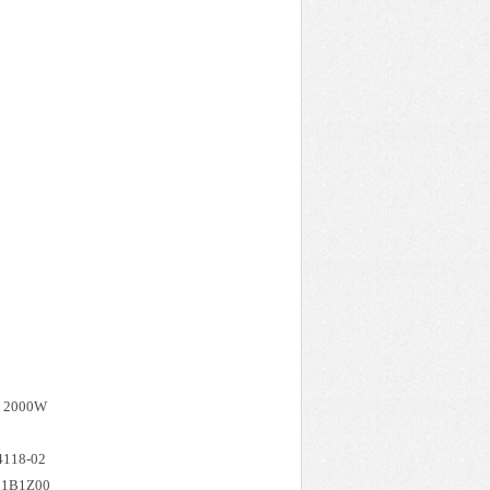
 2000W
118-02
21B1Z00