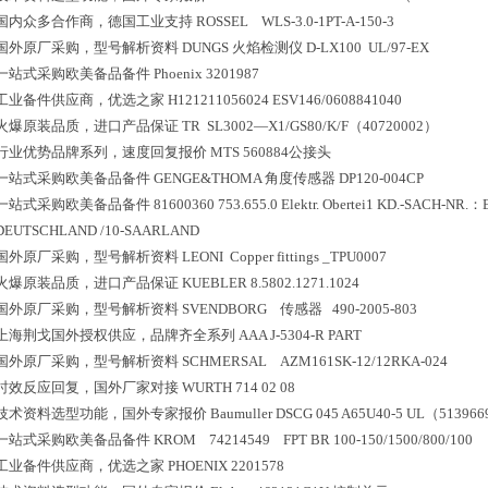
国内众多合作商，德国工业支持
ROSSEL WLS-3.0-1PT-A-150-3
国外原厂采购，型号解析资料
DUNGS 火焰检测仪 D-LX100 UL/97-EX
一站式采购欧美备品备件
Phoenix 3201987
工业备件供应商，优选之家
H121211056024 ESV146/0608841040
火爆原装品质，进口产品保证
TR SL3002—X1/GS80/K/F（40720002）
行业优势品牌系列，速度回复报价
MTS 560884公接头
一站式采购欧美备品备件
GENGE&THOMA 角度传感器 DP120-004CP
一站式采购欧美备品备件
81600360 753.655.0 Elektr. Obertei1 KD.-SACH-NR.
DEUTSCHLAND /10-SAARLAND
国外原厂采购，型号解析资料
LEONI Copper fittings _TPU0007
火爆原装品质，进口产品保证
KUEBLER 8.5802.1271.1024
国外原厂采购，型号解析资料
SVENDBORG 传感器 490-2005-803
上海荆戈国外授权供应，品牌齐全系列
AAA J-5304-R PART
国外原厂采购，型号解析资料
SCHMERSAL AZM161SK-12/12RKA-024
时效反应回复，国外厂家对接
WURTH 714 02 08
技术资料选型功能，国外专家报价
Baumuller DSCG 045 A65U40-5 UL（51396
一站式采购欧美备品备件
KROM 74214549 FPT BR 100-150/1500/800/100
工业备件供应商，优选之家
PHOENIX 2201578