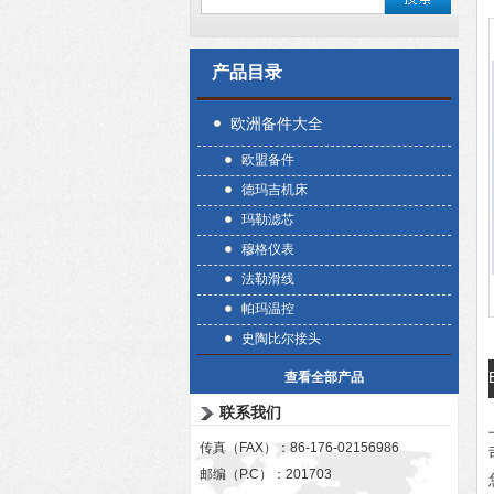
产品目录
欧洲备件大全
欧盟备件
德玛吉机床
玛勒滤芯
穆格仪表
法勒滑线
帕玛温控
史陶比尔接头
查看全部产品
联系我们
传真（FAX）：86-176-02156986
邮编（P.C）：201703