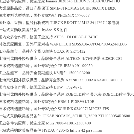
工业备件供应商，优选之家
banner 3020345 LEDUV395LA870XP6-PHQ
火爆原装品质，进口产品保证
SIME-STROMAG BCHR 86A FX BE826
技术资料选型功能，国外专家报价
PHOENIX 1776067
国外原厂采购，型号解析资料
TURCK RKC4T-2/ M12 3针 IP67 2米电缆
一站式采购欧美备品备件
hydac S.S 附件
国内众多合作商，德国工业支持
ATOS DLOH-3C-U 24DC
时效反应回复，国外厂家对接
WANDFLUH SDSSA06-A/PO-B/TO-G24/KD35
工业品超市，品种齐全货期超快
COAX 阀 SK71432
上海荆戈国外授权供应，品牌齐全系列
ALTHEN 压力变送器 ADSCK-20T
技术资料选型功能，国外专家报价
TR IE58A 291-00059
工业品超市，品种齐全货期超快
KS 附件 15000 032001
上海荆戈国外授权供应，品牌齐全系列
A35N0125/000AAAAA000A0000
国内众多合作商，德国工业支持
BKW PS2-W7U
上海荆戈国外授权供应，品牌齐全系列
KOBOLD科宝 显示表 KOBOLD科宝显示表AU
技术资料选型功能，国外专家报价
HBM 1-P15RVA1/10B
技术资料选型功能，国外专家报价
SCHUNK 0340071MPG32-FPS
一站式采购欧美备品备件
JOKAB NOTAUS_SCHILD_3SPR 2TLJ030054R0600
工业备件供应商，优选之家
Murr 7000-41081-2360400
一站式采购欧美备品备件
HYDAC 423545 hrl 5 a 42 pa st m zn