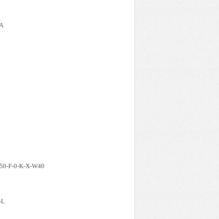
A
50-F-0-K-X-W40
-L