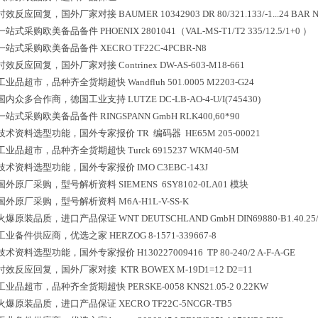
时效反应回复，国外厂家对接
BAUMER 10342903 DR 80/321.133/-1...24 BAR 
一站式采购欧美备品备件
PHOENIX 2801041（VAL-MS-T1/T2 335/12.5/1+0 ）
一站式采购欧美备品备件
XECRO TF22C-4PCBR-N8
时效反应回复，国外厂家对接
Contrinex DW-AS-603-M18-661
工业品超市，品种齐全货期超快
Wandfluh 501.0005 M2203-G24
国内众多合作商，德国工业支持
LUTZE DC-LB-AO-4-U/I(745430)
一站式采购欧美备品备件
RINGSPANN GmbH RLK400,60*90
技术资料选型功能，国外专家报价
TR 编码器 HE65M 205-00021
工业品超市，品种齐全货期超快
Turck 6915237 WKM40-5M
技术资料选型功能，国外专家报价
IMO C3EBC-143J
国外原厂采购，型号解析资料
SIEMENS 6SY8102-0LA01 模块
国外原厂采购，型号解析资料
M6A-H1L-V-SS-K
火爆原装品质，进口产品保证
WNT DEUTSCHLAND GmbH DIN69880-B1.40.25/20
工业备件供应商，优选之家
HERZOG 8-1571-339667-8
技术资料选型功能，国外专家报价
H130227009416 TP 80-240/2 A-F-A-GE
时效反应回复，国外厂家对接
KTR BOWEX M-19D1=12 D2=11
工业品超市，品种齐全货期超快
PERSKE-0058 KNS21.05-2 0.22KW
火爆原装品质，进口产品保证
XECRO TF22C-5NCGR-TB5