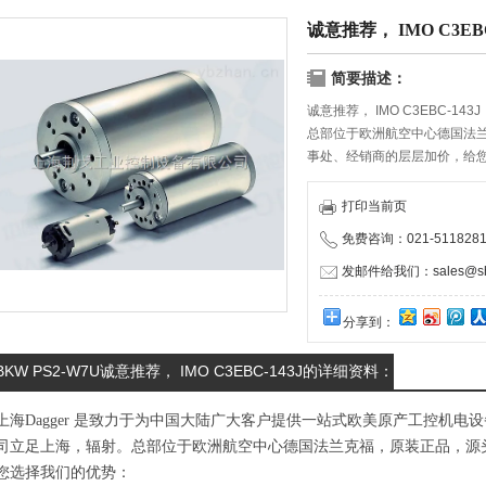
诚意推荐， IMO C3EBC
简要描述：
诚意推荐， IMO C3EBC-143J
总部位于欧洲航空中心德国法
事处、经销商的层层加价，给
物流服务商携手合作，保证货
打印当前页
免费咨询：021-5118281
发邮件给我们：sales@shd
分享到：
BKW PS2-W7U诚意推荐， IMO C3EBC-143J的详细资料：
上海Dagger 是致力于为中国大陆广大客户提供一站式欧美原产工控机
司立足上海，辐射。总部位于欧洲航空中心德国法兰克福，原装正品，源
您选择我们的优势：