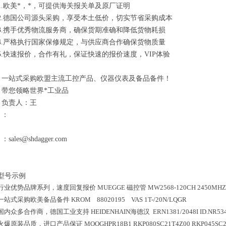
1.欧美*，*，可提供海关报关单及原厂证明
2.德国公司源头采购，享受本土低价，切实节省采购成本
3.携手优秀物流服务商，确保货期准确和降低货物耗损
4.严格执行国家保修规定，与供应商合作确保货物质量
5.快速报价，合作有礼，保证快速的报价速度，VIP体验
一站式采购欧盟主流工控产品、仪器仪表及备品备件！
带您领略世界*工业品
负责人：王
：
：sales@shdagger.com
型号示例
行业优势品牌系列，速度回复报价
MUEGGE 磁控管 MW2568-120CH 2450MHZ
一站式采购欧美备品备件
KROM 88020195 VAS 1T-/20N/LQGR
国内众多合作商，德国工业支持
HEIDENHAIN海德汉 ERN1381/2048I ID.NR534
火爆原装品质，进口产品保证
MOOGHPR18B1 RKP080SC21T4Z00 RKP045SC