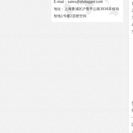
E-mail：
sales@shdagger.com
地址：上海青浦区沪青平公路3938弄移动
智地1号楼2层橙空间