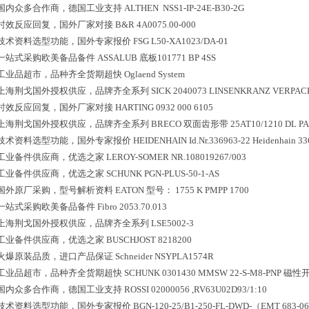
国内众多合作商，德国工业支持
ALTHEN NSS1-IP-24E-B30-2G
时效反应回复，国外厂家对接
B&R 4A0075.00-000
技术资料选型功能，国外专家报价
FSG L50-XA1023/DA-01
一站式采购欧美备品备件
ASSALUB 底板101771 BP 4SS
工业品超市，品种齐全货期超快
Oglaend System
上海荆戈国外授权供应，品牌齐全系列
SICK 2040073 LINSENKRANZ VERPACK
时效反应回复，国外厂家对接
HARTING 0932 000 6105
上海荆戈国外授权供应，品牌齐全系列
BRECO 双面齿形带 25AT10/1210 DL P
技术资料选型功能，国外专家报价
HEIDENHAIN Id.Nr.336963-22 Heidenhain 33
工业备件供应商，优选之家
LEROY-SOMER NR.108019267/003
工业备件供应商，优选之家
SCHUNK PGN-PLUS-50-1-AS
国外原厂采购，型号解析资料
EATON 型号： 1755 K PMPP 1700
一站式采购欧美备品备件
Fibro 2053.70.013
上海荆戈国外授权供应，品牌齐全系列
LSE5002-3
工业备件供应商，优选之家
BUSCHJOST 8218200
火爆原装品质，进口产品保证
Schneider NSYPLA1574R
工业品超市，品种齐全货期超快
SCHUNK 0301430 MMSW 22-S-M8-PNP 
国内众多合作商，德国工业支持
ROSSI 02000056 ,RV63U02D93/1:10
技术资料选型功能，国外专家报价
BGN-120-25/B1-250-FL-DWD-（EMT 683-062