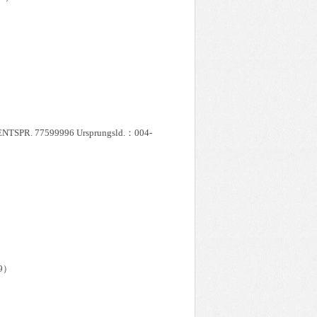
：ENTSPR. 77599996 Ursprungsld.：004-
69）