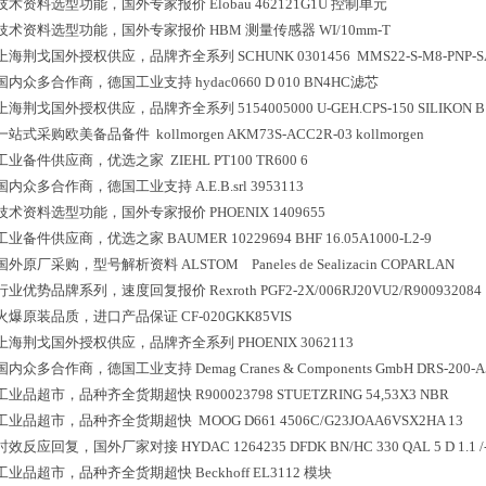
技术资料选型功能，国外专家报价
Elobau 462121G1U 控制单元
技术资料选型功能，国外专家报价
HBM 测量传感器 WI/10mm-T
上海荆戈国外授权供应，品牌齐全系列
SCHUNK 0301456 MMS22-S-M8-PNP-S
国内众多合作商，德国工业支持
hydac0660 D 010 BN4HC滤芯
上海荆戈国外授权供应，品牌齐全系列
5154005000 U-GEH.CPS-150 SILIKON B
一站式采购欧美备品备件
kollmorgen AKM73S-ACC2R-03 kollmorgen
工业备件供应商，优选之家
ZIEHL PT100 TR600 6
国内众多合作商，德国工业支持
A.E.B.srl 3953113
技术资料选型功能，国外专家报价
PHOENIX 1409655
工业备件供应商，优选之家
BAUMER 10229694 BHF 16.05A1000-L2-9
国外原厂采购，型号解析资料
ALSTOM Paneles de Sealizacin COPARLAN
行业优势品牌系列，速度回复报价
Rexroth PGF2-2X/006RJ20VU2/R900932084
火爆原装品质，进口产品保证
CF-020GKK85VIS
上海荆戈国外授权供应，品牌齐全系列
PHOENIX 3062113
国内众多合作商，德国工业支持
Demag Cranes & Components GmbH DRS-200-A
工业品超市，品种齐全货期超快
R900023798 STUETZRING 54,53X3 NBR
工业品超市，品种齐全货期超快
MOOG D661 4506C/G23JOAA6VSX2HA 13
时效反应回复，国外厂家对接
HYDAC 1264235 DFDK BN/HC 330 QAL 5 D 1.1 /
工业品超市，品种齐全货期超快
Beckhoff EL3112 模块