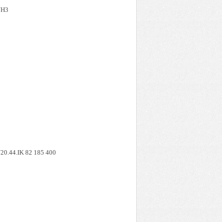
NH3
.44.IK 82 185 400