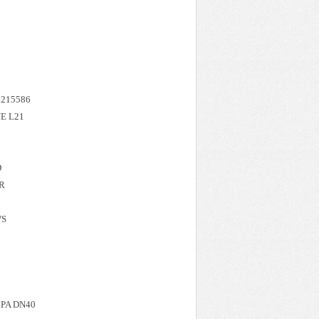
 215586
E L21
D
R
WS
PA DN40