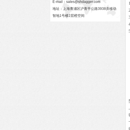
E-mail：
sales@shdagger.com
地址：上海青浦区沪青平公路3938弄移动
智地1号楼2层橙空间