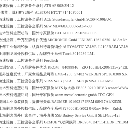
急速报价，工控设备全系列
ATB AF 90S/2H-12
*供货，微利时代报价
ALSTOM HTCT471410P0001
急速报价，工控设备全系列
ACE Stossdaempfer GmbH SCS64-100EU-1
急速报价，工控设备全系列
SEW MDV60A0030-5A3-4-00
技术资料选型功能，国外专家报价
BECKHOFF ZS1090-0006
欧洲货源，千万品牌备件优选
MICRONOR GmbH ENI 38E.1262.0250.1M Art.Nr
十年工业领域经验，认真对待每份询价
AUTOMATIC VALVE L2103BAIM VALV
上海荆戈国外授权供应，品牌齐全系列
Turck 3016286 LM1
急速报价，工控设备全系列
Foedisch
欧洲货源，千万品牌备件优选
KROM 84099946 ZIO 165HBL-200/135-(24E)
国外速度反馈，厂家拿货品质可靠
EMG-1250 57482 WENDEN SPC16.0309 S.N
急速报价，工控设备全系列
VOSS Seals | SEAL | 24-SQRMS-L22-FKM90
技术资料选型功能，国外专家报价
MTS 放大器 EB305-0210 REV 3 sensor WA/
技术资料选型功能，国外专家报价
acam-messelectronic gmbh TDC-GP21
德国工业原装供货，提供报关单
BAUMER 10160317 IFRM 08N17A1/KS35L
上海荆戈国外授权供应，品牌齐全系列
P27000H1-S002 0-60mv 0-6v Knick
上海荆戈国外厂家合作，海外直供
SSB Battery Service GmbH SBLFG55-12i
急速报价，工控设备全系列
GEMUE 气动隔膜阀 DR69040D471141EDN PN1.0M