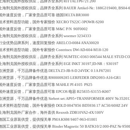
上海荆戈国外授权供应，品牌齐全系列
RITTALTP6721.200
上海荆戈国外授权供应，品牌齐全系列
BAUER Artikel-Nr.: 188G319400, BS0
国外速度反馈，厂家拿货品质可靠
德国DELTA BR3000
技术资料选型功能，国外专家报价
XECRO TS22C-3POWR-S200
国外速度反馈，厂家拿货品质可靠
M&C P/N 90F0002
上海荆戈国外授权供应，品牌齐全系列
woerner 3234333
行业优势品牌系列，速度回复报价
ARELCO-0084 ANA30020
技术资料选型功能，国外专家报价
Contrinex DW-AD-604-M18-120
上海荆戈国外授权供应，品牌齐全系列
NUMTEC-0363 006544 MALE STUD C
上海荆戈国外授权供应，品牌齐全系列
EGE INKT 30197,ID-NR：S30197
欧洲货源，千万品牌备件优选
DELTA Z3-JB-S-D 24VDC 0.1A F67201
欧洲货源，千万品牌备件优选
R900009285 LERFEDER DIN2093-A16-GR1
国外速度反馈，厂家拿货品质可靠
MAHLE PI 4105 PS25
国外速度反馈，厂家拿货品质可靠
EPCOS 电容 B25835-S3155-K007
欧洲货源，千万品牌备件优选
Siebert set:AP95+TRANSFORMER 400V Nr.35201
技术资料选型功能，国外专家报价
DOLD 0047856 BD5936.17 AC50/60HZ 24V
上海荆戈国外厂家合作，海外直供
Rexroth ZDB10VA2-4X/100V
德国工业原装供货，提供报关单
PMA KS98 9407-963-01001
德国工业原装供货，提供报关单
Binder Magnetic 50 BATK10/2.000-PAZ Nr 95