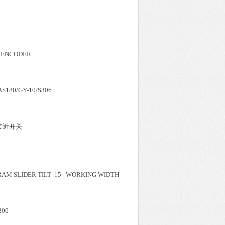
E ENCODER
 AS180/GY-10/S306
57 接近开关
RAM SLIDER TILT 15 WORKING WIDTH
200