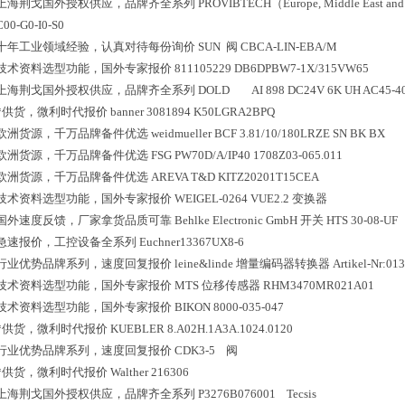
上海荆戈国外授权供应，品牌齐全系列
PROVIBTECH（Europe, Middle East and
C00-G0-I0-S0
十年工业领域经验，认真对待每份询价
SUN 阀 CBCA-LIN-EBA/M
技术资料选型功能，国外专家报价
811105229 DB6DPBW7-1X/315VW65
上海荆戈国外授权供应，品牌齐全系列
DOLD AI 898 DC24V 6K UH AC45-
*供货，微利时代报价
banner 3081894 K50LGRA2BPQ
欧洲货源，千万品牌备件优选
weidmueller BCF 3.81/10/180LRZE SN BK BX
欧洲货源，千万品牌备件优选
FSG PW70D/A/IP40 1708Z03-065.011
欧洲货源，千万品牌备件优选
AREVA T&D KITZ20201T15CEA
技术资料选型功能，国外专家报价
WEIGEL-0264 VUE2.2 变换器
国外速度反馈，厂家拿货品质可靠
Behlke Electronic GmbH 开关 HTS 30-08-UF
急速报价，工控设备全系列
Euchner13367UX8-6
行业优势品牌系列，速度回复报价
leine&linde 增量编码器转换器 Artikel-Nr:013
技术资料选型功能，国外专家报价
MTS 位移传感器 RHM3470MR021A01
技术资料选型功能，国外专家报价
BIKON 8000-035-047
*供货，微利时代报价
KUEBLER 8.A02H.1A3A.1024.0120
行业优势品牌系列，速度回复报价
CDK3-5 阀
*供货，微利时代报价
Walther 216306
上海荆戈国外授权供应，品牌齐全系列
P3276B076001 Tecsis