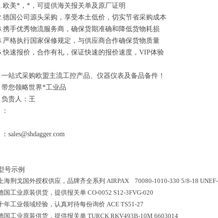
1.欧美*，*，可提供海关报关单及原厂证明
2.德国公司源头采购，享受本土低价，切实节省采购成本
3.携手优秀物流服务商，确保货期准确和降低货物耗损
4.严格执行国家保修规定，与供应商合作确保货物质量
5.快速报价，合作有礼，保证快速的报价速度，VIP体验
一站式采购欧盟主流工控产品、仪器仪表及备品备件！
带您领略世界*工业品
负责人：王
：
：sales@shdagger.com
型号示例
上海荆戈国外授权供应，品牌齐全系列
AIRPAX 70080-1010-330 5/8-18 UNEF-
德国工业原装供货，提供报关单
CO-0052 S12-3FVG-020
十年工业领域经验，认真对待每份询价
ACE TS51-27
德国工业原装供货，提供报关单
TURCK RKV493B-10M 6603014