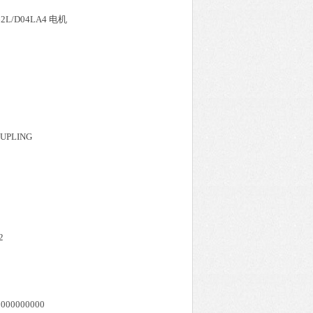
4-62L/D04LA4 电机
OUPLING
2
00000000000