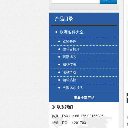
产品目录
欧洲备件大全
欧盟备件
德玛吉机床
玛勒滤芯
穆格仪表
法勒滑线
帕玛温控
史陶比尔接头
查看全部产品
联系我们
传真（FAX）：86-176-02156986
邮编（P.C）：201703