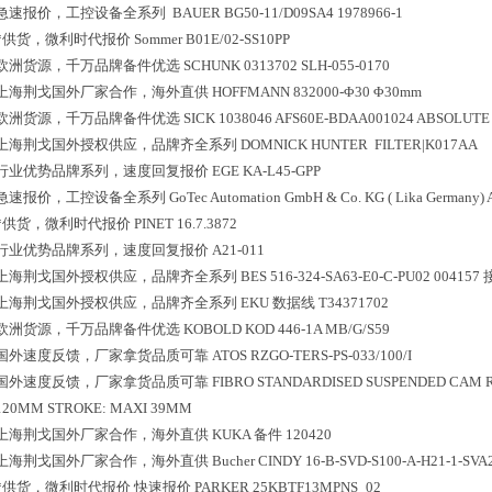
急速报价，工控设备全系列
BAUER BG50-11/D09SA4 1978966-1
*供货，微利时代报价
Sommer B01E/02-SS10PP
欧洲货源，千万品牌备件优选
SCHUNK 0313702 SLH-055-0170
上海荆戈国外厂家合作，海外直供
HOFFMANN 832000-Φ30 Φ30mm
欧洲货源，千万品牌备件优选
SICK 1038046 AFS60E-BDAA001024 ABSOLUT
上海荆戈国外授权供应，品牌齐全系列
DOMNICK HUNTER FILTER|K017AA
行业优势品牌系列，速度回复报价
EGE KA-L45-GPP
急速报价，工控设备全系列
GoTec Automation GmbH & Co. KG ( Lika Germany)
*供货，微利时代报价
PINET 16.7.3872
行业优势品牌系列，速度回复报价
A21-011
上海荆戈国外授权供应，品牌齐全系列
BES 516-324-SA63-E0-C-PU02 0041
上海荆戈国外授权供应，品牌齐全系列
EKU 数据线 T34371702
欧洲货源，千万品牌备件优选
KOBOLD KOD 446-1A MB/G/S59
国外速度反馈，厂家拿货品质可靠
ATOS RZGO-TERS-PS-033/100/I
国外速度反馈，厂家拿货品质可靠
FIBRO STANDARDISED SUSPENDED CAM 
120MM STROKE: MAXI 39MM
上海荆戈国外厂家合作，海外直供
KUKA 备件 120420
上海荆戈国外厂家合作，海外直供
Bucher CINDY 16-B-SVD-S100-A-H21-1-SVA
*供货，微利时代报价
快速报价 PARKER 25KBTF13MPNS_02