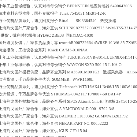
十年工业领域经验，认真对待每份询价
BERNSTEIN 感应传感器 6490642006
技术资料选型功能，国外专家报价
Turck 7545031 MK91-12-R
行业优势品牌系列，速度回复报价
Rittal SK 3384540 热交换器
上海荆戈国外厂家合作，海外直供
SCHUNK 827557 0302575 SWM-TSS-3314 
*供货，微利时代报价
HYDAC ZBE03 同HYDAC-1030
国外速度反馈，厂家拿货品质可靠
rexrothR900722664 4WRZE 10 W6-85-7X/
急速报价，工控设备全系列
Knick CA/MS-010NAA
十年工业领域经验，认真对待每份询价
TURCK PS01VR-301-LUUPN8X-H1141 
十年工业领域经验，认真对待每份询价
WAYCON SX50-500-15-L-KA-O
上海荆戈国外授权供应，品牌齐全系列
MA56901M09TG3 数据采集器 Ahlborn Me
欧洲货源，千万品牌备件优选
SOMMER : WWR1160L
行业优势品牌系列，速度回复报价
Tiefenbach WTN16AK41 Nr.06/155 100W 1
欧洲货源，千万品牌备件优选
STROMAG-0042 FIP 10/0007-60 BA1 4P
上海荆戈国外授权供应，品牌齐全系列
SIPOS Aktorik GmbH 电源板 2SY5016-2
上海荆戈国外厂家合作，海外直供
A.Y.MCDONALD-0001 9702-3/8
上海荆戈国外厂家合作，海外直供
BAUMER 11030362 GCMMW.B203P32
上海荆戈国外厂家合作，海外直供
NERAK PART NO. 00052222
上海荆戈国外厂家合作，海外直供
IGUS CF9.15.04