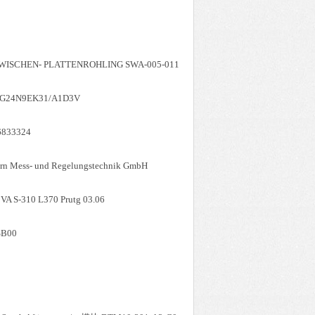
ZWISCHEN- PLATTENROHLING SWA-005-011
6EG24N9EK31/A1D3V
6833324
ss- und Regelungstechnik GmbH
00VA S-310 L370 Prutg 03.06
SB00