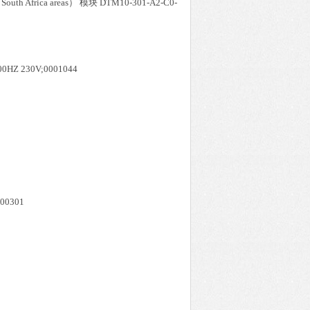
 South Africa areas） 模块 DTM10-301-A2-C0-
400HZ 230V;0001044
00301