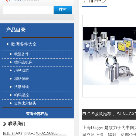
产品中心
产品目录
欧洲备件大全
欧盟备件
德玛吉机床
玛勒滤芯
穆格仪表
法勒滑线
帕玛温控
史陶比尔接头
ELCIS诚意推荐， SUN--C
查看全部产品
联系我们
上海Dagger 是致力于
传真（FAX）：86-176-02156986
司立足上海，辐射。总部位