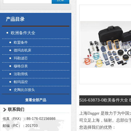
产品目录
欧洲备件大全
欧盟备件
德玛吉机床
玛勒滤芯
穆格仪表
法勒滑线
帕玛温控
史陶比尔接头
S16-63873-0欧美备件大全 
查看全部产品
联系我们
上海Dagger 是致力于
传真（FAX）：86-176-02156986
司立足上海，辐射。总部位
邮编（P.C）：201703
您选择我们的优势：