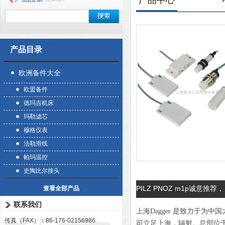
产品中心
产品目录
欧洲备件大全
欧盟备件
德玛吉机床
玛勒滤芯
穆格仪表
法勒滑线
帕玛温控
史陶比尔接头
PILZ PNOZ m1p诚意推荐，
查看全部产品
联系我们
上海Dagger 是致力于
传真（FAX）：86-176-02156986
司立足上海，辐射。总部位