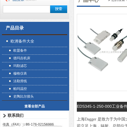
产品中心
产品目录
欧洲备件大全
欧盟备件
德玛吉机床
玛勒滤芯
穆格仪表
法勒滑线
帕玛温控
史陶比尔接头
EDS345-1-250-000工业备
查看全部产品
联系我们
上海Dagger 是致力于
传真（FAX）：86-176-02156986
司立足上海，辐射。总部位