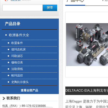
产品中心
产品目录
欧洲备件大全
欧盟备件
德玛吉机床
玛勒滤芯
穆格仪表
法勒滑线
帕玛温控
史陶比尔接头
DELTA ACC-EIA上海荆戈专
查看全部产品
联系我们
上海Dagger 是致力于
传真（FAX）：86-176-02156986
司立足上海，辐射。总部位