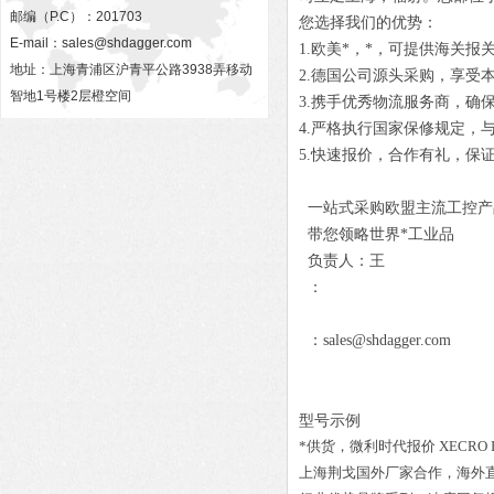
邮编（P.C）：201703
您选择我们的优势：
E-mail：
sales@shdagger.com
1.欧美*，*，可提供海关报
地址：上海青浦区沪青平公路3938弄移动
2.德国公司源头采购，享受
智地1号楼2层橙空间
3.携手优秀物流服务商，确
4.严格执行国家保修规定，
5.快速报价，合作有礼，保
一站式采购欧盟主流工控产
带您领略世界*工业品
负责人：王
：
：sales@shdagger.com
型号示例
*供货，微利时代报价
XECRO I
上海荆戈国外厂家合作，海外