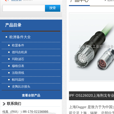
产品中心
产品目录
欧洲备件大全
欧盟备件
德玛吉机床
玛勒滤芯
穆格仪表
法勒滑线
帕玛温控
史陶比尔接头
IPF OS126020上海荆戈专
查看全部产品
联系我们
上海Dagger 是致力于
传真（FAX）：86-176-02156986
司立足上海，辐射。总部位