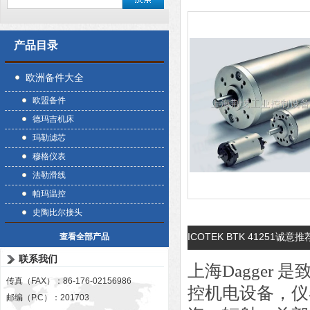
产品目录
欧洲备件大全
欧盟备件
德玛吉机床
玛勒滤芯
穆格仪表
法勒滑线
帕玛温控
史陶比尔接头
ICOTEK BTK 41251诚
查看全部产品
联系我们
上海Dagger
传真（FAX）：86-176-02156986
控机电设备，仪
邮编（P.C）：201703