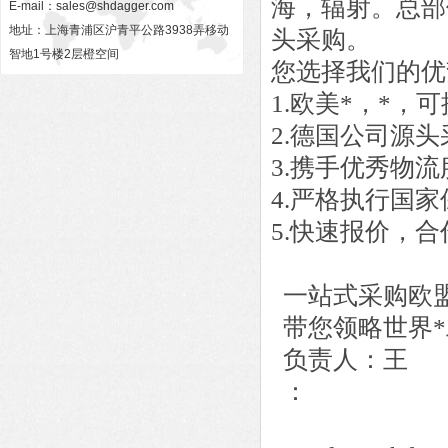
海，辐射。总部
E-mail：
sales@shdagger.com
地址：上海青浦区沪青平公路3938弄移动
头采购。
智地1号楼2层橙空间
您选择我们的优
1.欧美*，*
2.德国公司源
3.携手优秀物
4.严格执行国
5.快速报价，
一站式采购欧
带您领略世界*
负责人：王
：