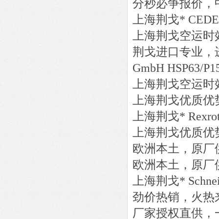
分秒必争报价，
上海荆戈
*
CEDE
上海荆戈
空运时
荆戈进口专业，
GmbH
HSP63/P15
上海荆戈
空运时
上海荆戈优质优
上海荆戈
*
Rexro
上海荆戈优质优
欧洲本土，原厂
欧洲本土，原厂
上海荆戈
*
Schne
劲价热销，火热
厂家授权直供，