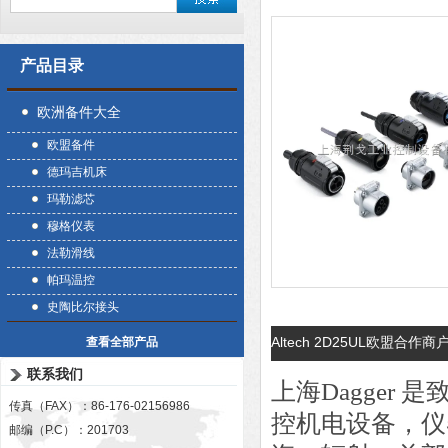
产品目录
欧洲备件大全
欧盟备件
德玛吉机床
玛勒滤芯
穆格仪表
法勒滑线
帕玛温控
史陶比尔接头
Altech 2D25UL欧盟合作商
查看全部产品
联系我们
上海Dagger
传真（FAX）：86-176-02156986
控机电设备，仪
邮编（P.C）：201703