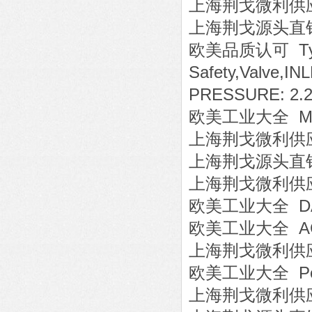
上海荆戈微利供应 FA
上海荆戈源头直销 wa
欧美品质认可 Tyco
Safety,Valve,I
PRESSURE: 2.2
欧美工业大全 MER
上海荆戈微利供应 Hu
上海荆戈源头直销 S
上海荆戈微利供应 R
欧美工业大全 DA
欧美工业大全 ACA
上海荆戈微利供应 Ha
欧美工业大全 Pow
上海荆戈微利供应 S