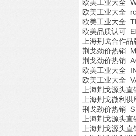
欧美工业大全 Woerne
欧美工业大全 rob
欧美工业大全 TR Typ
欧美品质认可 Elst
上海荆戈合作品牌系列
荆戈劲价热销 MP 
荆戈劲价热销 ACS Is
欧美工业大全 INA 
欧美工业大全 VAF 
上海荆戈源头直销 m
上海荆戈微利供应 bu
荆戈劲价热销 SI
上海荆戈源头直销 
上海荆戈源头直销 B