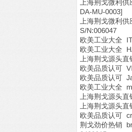
上海荆戈微利供应 Gun
DA-MU-0003]
上海荆戈微利供应 Mag
S/N:006047
欧美工业大全 ITT 
欧美工业大全 HA
上海荆戈源头直销 
欧美品质认可 VEA
欧美品质认可 Jah
欧美工业大全 mpfilt
上海荆戈源头直销 .
上海荆戈源头直销 S
欧美品质认可 cro
荆戈劲价热销 brink