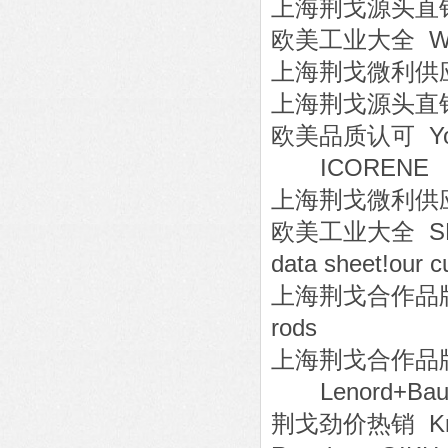
上海荆戈源头直销 Wo
欧美工业大全 WU
上海荆戈微利供应 Ro
上海荆戈源头直销 elb
欧美品质认可 Yoko
ICORENE 1
上海荆戈微利供应 A
欧美工业大全 SELEMA
data sheet!our c
上海荆戈合作品牌系列 
rods
上海荆戈合作品牌系列
Lenord+Bau
荆戈劲价热销 Kroms