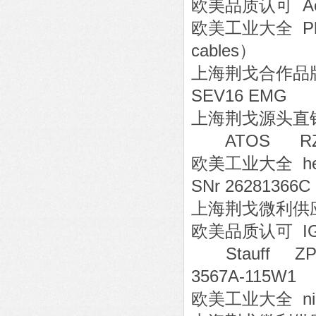
欧美品质认可 Aerzen
欧美工业大全 Phytr
cables）
上海荆戈合作品牌系列
SEV16 EMG
上海荆戈源头直销 no
ATOS RZMO-
欧美工业大全 heiden
SNr 26281366C
上海荆戈微利供应 B
欧美品质认可 IGE
Stauff ZPF82
3567A-115W1
欧美工业大全 nid