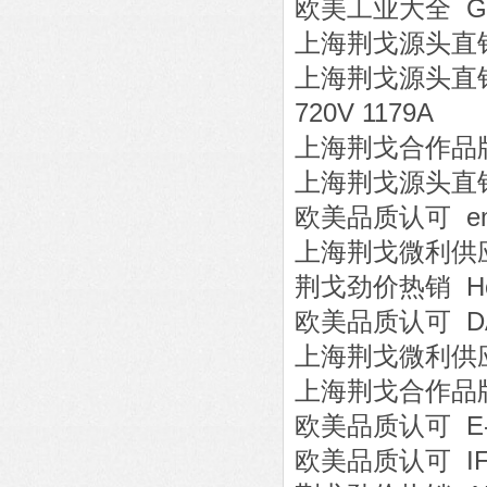
欧美工业大全 Gem
上海荆戈源头直销 n
上海荆戈源头直销 A
720V 1179A
上海荆戈合作品牌系
上海荆戈源头直销 My
欧美品质认可 emec
上海荆戈微利供应 K
荆戈劲价热销 Hon
欧美品质认可 DAN
上海荆戈微利供应 KT
上海荆戈合作品牌系列
欧美品质认可 E-T-
欧美品质认可 IFSYS