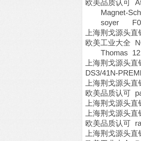
欧美品质认可 Atla
Magnet-Schul
soyer F01
上海荆戈源头直销 B
欧美工业大全 NO
Thomas 121
上海荆戈源头直销 W
DS3/41N-PREM
上海荆戈源头直销 A
欧美品质认可 park
上海荆戈源头直销 
上海荆戈源头直销 W
欧美品质认可 rab
上海荆戈源头直销 