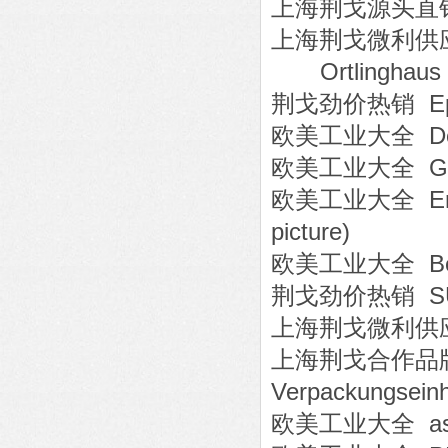
上海荆戈源头直销 E
上海荆戈微利供应 heid
Ortlinghaus p
荆戈劲价热销 Ep
欧美工业大全 Demag
欧美工业大全 Georg
欧美工业大全 Entrele
picture)
欧美工业大全 Berg
荆戈劲价热销 SUND
上海荆戈微利供应 C
上海荆戈合作品牌系列 
Verpackungseinhe
欧美工业大全 ask