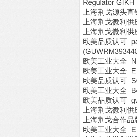
Regulator GIKH
上海荆戈源头直销 AE
上海荆戈微利供应 S
上海荆戈微利供应 
欧美品质认可 parke
(GUWRM393440
欧美工业大全 NOT
欧美工业大全 EPC
欧美品质认可 SC
欧美工业大全 Bent
欧美品质认可 gwk
上海荆戈微利供应 Re
上海荆戈合作品牌系列
欧美工业大全 EFEN