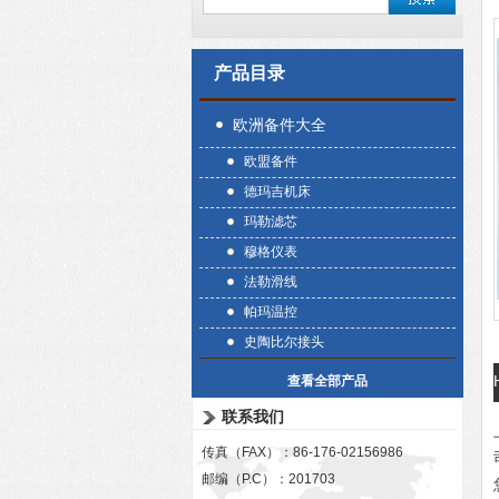
产品目录
欧洲备件大全
欧盟备件
德玛吉机床
玛勒滤芯
穆格仪表
法勒滑线
帕玛温控
史陶比尔接头
查看全部产品
联系我们
传真（FAX）：86-176-02156986
邮编（P.C）：201703