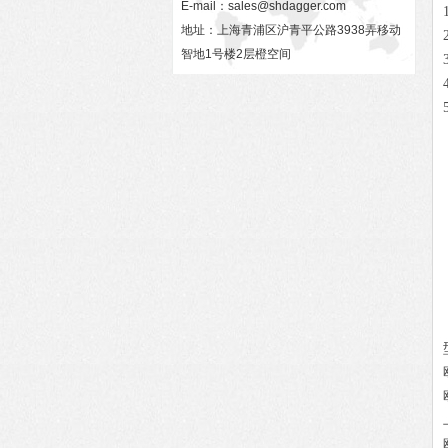
E-mail：
sales@shdagger.com
地址：上海青浦区沪青平公路3938弄移动
智地1号楼2层橙空间