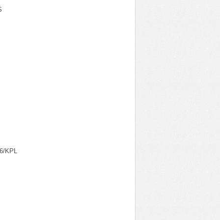
S
6/KPL