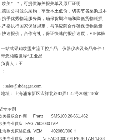
1.欧美*，*，可提供海关报关单及原厂证明
2.德国公司源头采购，享受本土低价，切实节省采购成本
3.携手优秀物流服务商，确保货期准确和降低货物耗损
4.严格执行国家保修规定，与供应商合作确保货物质量
5.快速报价，合作有礼，保证快速的报价速度，VIP体验
一站式采购欧盟主流工控产品、仪器仪表及备品备件！
带您领略世界*工业品
负责人：王
：
：sales@shdagger.com
地址：上海浦东新区宏祥北路83弄1-42号20幢118室
型号示例
欧美授权合作商 Franz SMS100.20-661.462
欧美专业供应 FAG 7603030TVP
上海荆戈原装质保 VEM 402080/006 H
欧美专业供应 SUN Nr.HA031000794 PBJB-LAN-1JG3