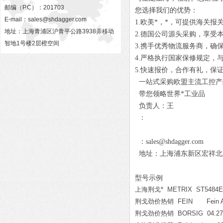
邮编（P.C）：201703
您选择我们的优势：
E-mail：
sales@shdagger.com
1.欧美*，*，可提供海关报
地址：上海青浦区沪青平公路3938弄移动
2.德国公司源头采购，享受
智地1号楼2层橙空间
3.携手优秀物流服务商，确
4.严格执行国家保修规定，
5.快速报价，合作有礼，保
一站式采购欧盟主流工控产
带您领略世界*工业品
负责人：王
：
：sales@shdagger.com
地址：上海浦东新区宏祥北路83
型号示例
上海荆戈* METRIX ST5484E-1
荆戈劲价热销 FEIN Fein AS
荆戈劲价热销 BORSIG 04.27.1