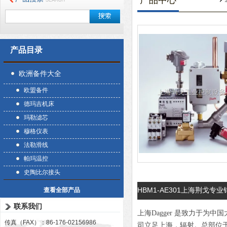
产品中心
产品目录
欧洲备件大全
欧盟备件
德玛吉机床
玛勒滤芯
穆格仪表
法勒滑线
帕玛温控
史陶比尔接头
HBM1-AE301上海荆戈专业
查看全部产品
联系我们
上海Dagger 是致力于
传真（FAX）：86-176-02156986
司立足上海，辐射。总部位