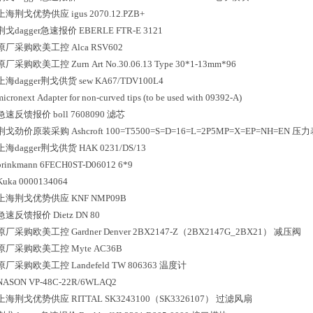
上海荆戈优势供应
igus
2070.12.PZB+
荆戈dagger急速报价
EBERLE
FTR-E 3121
原厂采购欧美工控
Alca
RSV602
原厂采购欧美工控
Zurn
Art No.30.06.13 Type 30*1-13mm*96
上海dagger荆戈供货
sew
KA67/TDV100L4
micronext
Adapter for non-curved tips (to be used with 09392-A)
急速反馈报价
boll
7608090
滤芯
荆戈劲价原装采购
Ashcroft
100=T5500=S=D=16=L=2P5MP=X=EP=NH=EN
压力
上海dagger荆戈供货
HAK
0231/DS/13
brinkmann
6FECH0ST-D06012 6*9
Kuka
0000134064
上海荆戈优势供应
KNF
NMP09B
急速反馈报价
Dietz
DN 80
原厂采购欧美工控
Gardner Denver
2BX2147-Z（2BX2147G_2BX21）
减压阀
原厂采购欧美工控
Myte
AC36B
原厂采购欧美工控
Landefeld
TW 806363
温度计
NASON
VP-48C-22R/6WLAQ2
上海荆戈优势供应
RITTAL
SK3243100（SK3326107）
过滤风扇