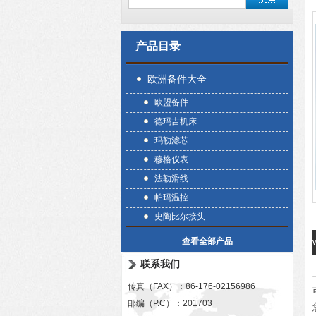
产品目录
欧洲备件大全
欧盟备件
德玛吉机床
玛勒滤芯
穆格仪表
法勒滑线
帕玛温控
史陶比尔接头
查看全部产品
联系我们
传真（FAX）：86-176-02156986
邮编（P.C）：201703