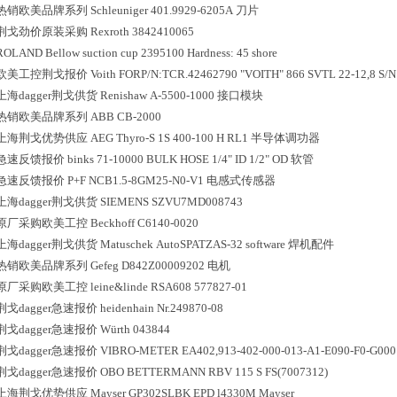
热销欧美品牌系列
Schleuniger
401.9929-6205A
刀片
荆戈劲价原装采购
Rexroth
3842410065
ROLAND
Bellow suction cup 2395100 Hardness: 45 shore
欧美工控荆戈报价
Voith
FORP/N:TCR.42462790 "VOITH" 866 SVTL 22-12,8 S/N
上海dagger荆戈供货
Renishaw
A-5500-1000
接口模块
热销欧美品牌系列
ABB
CB-2000
上海荆戈优势供应
AEG
Thyro-S 1S 400-100 H RL1
半导体调功器
急速反馈报价
binks
71-10000 BULK HOSE 1/4" ID 1/2" OD
软管
急速反馈报价
P+F
NCB1.5-8GM25-N0-V1
电感式传感器
上海dagger荆戈供货
SIEMENS
SZVU7MD008743
原厂采购欧美工控
Beckhoff
C6140-0020
上海dagger荆戈供货
Matuschek
AutoSPATZAS-32 software
焊机配件
热销欧美品牌系列
Gefeg
D842Z00009202
电机
原厂采购欧美工控
leine&linde
RSA608 577827-01
荆戈dagger急速报价
heidenhain
Nr.249870-08
荆戈dagger急速报价
Würth
043844
荆戈dagger急速报价
VIBRO-METER
EA402,913-402-000-013-A1-E090-F0-G000
荆戈dagger急速报价
OBO BETTERMANN
RBV 115 S FS(7007312)
上海荆戈优势供应
Mayser
GP302SLBK EPD l4330M Mayser