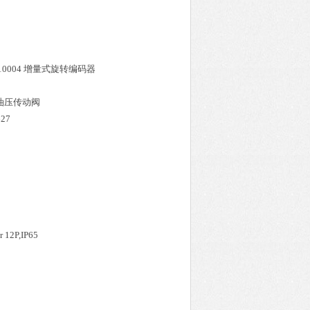
10004
增量式旋转编码器
油压传动阀
627
 12P,IP65