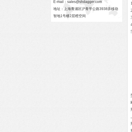
E-mail：
sales@shdagger.com
地址：上海青浦区沪青平公路3938弄移动
智地1号楼2层橙空间