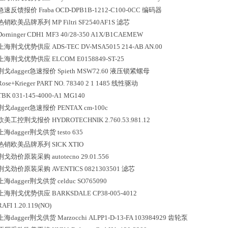
急速反馈报价
Fraba
OCD-DPB1B-1212-C100-0CC
编码器
热销欧美品牌系列
MP Filtri
SF2540AF1S
滤芯
Dorninger
CDH1 MF3 40/28-350 A1X/B1CAEMEW
上海荆戈优势供应
ADS-TEC
DV-MSA5015 214-AB AN.00
上海荆戈优势供应
ELCOM
E0158849-ST-25
荆戈dagger急速报价
Spieth
MSW72.60
液压锁紧螺母
Rose+Krieger
PART NO. 78340 2 1 1485
线性驱动
TBK
031-145-4000-A1 MG140
荆戈dagger急速报价
PENTAX
cm-100c
欧美工控荆戈报价
HYDROTECHNIK
2.760.53.981.12
上海dagger荆戈供货
testo
635
热销欧美品牌系列
SICK
XTIO
荆戈劲价原装采购
autotecno
29.01.556
荆戈劲价原装采购
AVENTICS
0821303501
滤芯
上海dagger荆戈供货
celduc
SO765090
上海荆戈优势供应
BARKSDALE
CP38-005-4012
RAFI
1.20.119(NO)
上海dagger荆戈供货
Marzocchi
ALPP1-D-13-FA 103984929
齿轮泵