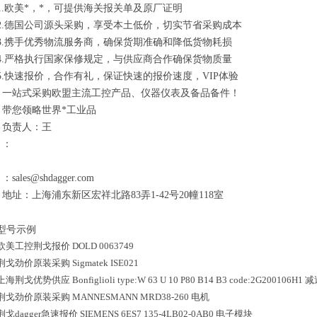
1.欧美*，*，可提供海关报关单及原厂证明
2.德国公司源头采购，享受本土低价，切实节省采购成本
3.携手优秀物流服务商，确保货期准确和降低货物耗损
4.严格执行国家保修规定，与供应商合作确保货物质量
5.快速报价，合作有礼，保证快速的报价速度，VIP体验
一站式采购欧盟主流工控产品、仪器仪表及备品备件！
带您领略世界*工业品
负责人：王
：
：sales@shdagger.com
地址：上海浦东新区宏祥北路83弄1-42号20幢118室
型号示例
欧美工控荆戈报价
DOLD
0063749
荆戈劲价原装采购
Sigmatek
ISE021
上海荆戈优势供应
Bonfiglioli
type:W 63 U 10 P80 B14 B3 code:2G200106H1
减
荆戈劲价原装采购
MANNESMANN
MRD38-260
电机
荆戈dagger急速报价
SIEMENS
6ES7 135-4LB02-0AB0
电子模块