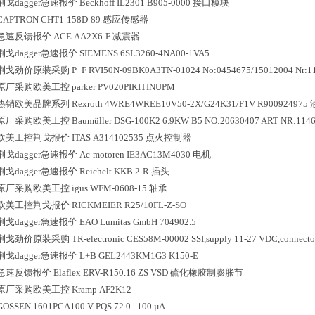
荆戈dagger急速报价
Beckhoff
IL2301 B905-0000
接口模块
CAPTRON
CHT1-158D-89
感应传感器
急速反馈报价
ACE
AA2X6-F
减震器
荆戈dagger急速报价
SIEMENS
6SL3260-4NA00-1VA5
荆戈劲价原装采购
P+F
RVI50N-09BK0A3TN-01024 No:0454675/15012004 Nr:1
原厂采购欧美工控
parker
PV020PIKITINUPM
热销欧美品牌系列
Rexroth
4WRE4WREE10V50-2X/G24K31/F1V R900924975
原厂采购欧美工控
Baumüller
DSG-100K2 6.9KW B5 NO:20630407 ART NR:114
欧美工控荆戈报价
ITAS
A314102535
点火控制器
荆戈dagger急速报价
Ac-motoren
IE3AC13M4030
电机
荆戈dagger急速报价
Reichelt
KKB 2-R
插头
原厂采购欧美工控
igus
WFM-0608-15
轴承
欧美工控荆戈报价
RICKMEIER
R25/10FL-Z-SO
荆戈dagger急速报价
EAO Lumitas GmbH
704902.5
荆戈劲价原装采购
TR-electronic
CES58M-00002 SSI,supply 11-27 VDC,connector
荆戈dagger急速报价
L+B
GEL2443KM1G3 K150-E
急速反馈报价
Elaflex
ERV-R150.16 ZS VSD
硫化橡胶制膨胀节
原厂采购欧美工控
Kramp
AF2K12
GOSSEN
1601PCA100 V-PQS 72 0...100 µA