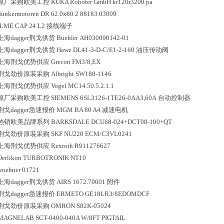
原厂采购欧美工控
KUKA Roboter GmbH
kr120r3200 pa
dunkermotoren
DR 62.0x80 2 88183.03009
ILME
CAP 24 L2
接线端子
上海dagger荆戈供货
Buehler
AH030090142-01
上海dagger荆戈供货
Hawe
DL41-3-D-C/E1-2-160
油压传动阀
上海荆戈优势供应
Grecon
FM3/8,EX
荆戈劲价原装采购
Albright
SW180-1146
上海荆戈优势供应
Vogel
MC14 50.5.2.1.1
原厂采购欧美工控
SIEMENS
6SL3126-1TE26-0AA3,60A
自动控制器
荆戈dagger急速报价
MGM
BA 80 A4
减速电机
热销欧美品牌系列
BARKSDALE
DCU68-024+DCT08-100+QT
荆戈劲价原装采购
SKF
NU220 ECM/C3VL0241
上海荆戈优势供应
Rexroth
R911276627
Oerlikon
TURBOTRONIK NT10
woehner
01721
上海dagger荆戈供货
AIRS
1672.70001
附件
荆戈dagger急速报价
ERMETO
GE18LR3/8EDOMDCF
荆戈劲价原装采购
OMRON
S82K-05024
MAGNELAB
SCT-0400-040A W/8FT PIGTAIL