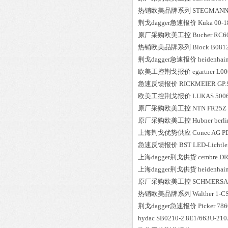
热销欧美品牌系列
STEGMAN
荆戈dagger急速报价
Kuka
00-1
原厂采购欧美工控
Bucher
RC60
热销欧美品牌系列
Block
B081
荆戈dagger急速报价
heidenhai
欧美工控荆戈报价
egartner
L00
急速反馈报价
RICKMEIER
GP.
欧美工控荆戈报价
LUKAS
500
原厂采购欧美工控
NTN
FR25Z
原厂采购欧美工控
Hubner berli
上海荆戈优势供应
Conec AG
P
急速反馈报价
BST
LED-Lichtle
上海dagger荆戈供货
cembre
DR
上海dagger荆戈供货
heidenhai
原厂采购欧美工控
SCHMERSA
热销欧美品牌系列
Walther
1-C
荆戈dagger急速报价
Picker
786
hydac
SB0210-2.8E1/663U-21