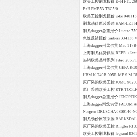
欧美工控荆戈报价
E+H
FTL 26
E+H
FMB53-T6C5/0
欧美工控荆戈报价
joke
040115
荆戈劲价原装采购
HAM-LET
H
荆戈dagger急速报价
Luetze
750
急速反馈报价
tunkers
334136 V
上海dagger荆戈供货
Mac
117B
上海荆戈优势供应
REER（Jan
热销欧美品牌系列
Fibro
206.71
上海dagger荆戈供货
GEFA
KG9
HBM
K-T40B-005R-MF-S-M-D
原厂采购欧美工控
JUMO
9020
原厂采购欧美工控
KTR
TOOLFL
荆戈dagger急速报价
JENOPTIK
上海dagger荆戈供货
FACOM
A
Norgren
DRUSCHA 0860140-
荆戈劲价原装采购
BARKSDAL
原厂采购欧美工控
Ringler
RI 3
欧美工控荆戈报价
legrand
036