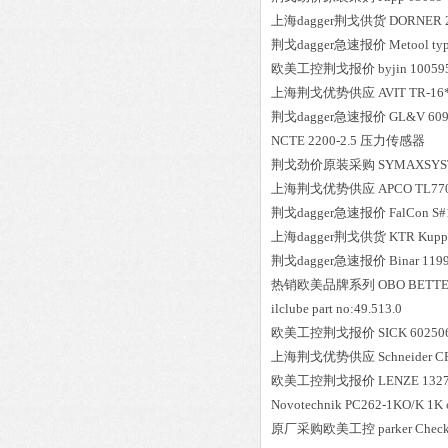
上海dagger荆戈供货
DORNER
荆戈dagger急速报价
Metool
ty
欧美工控荆戈报价
byjin
10059
上海荆戈优势供应
AVIT
TR-16
荆戈dagger急速报价
GL&V
609
NCTE
2200-2.5
压力传感器
荆戈劲价原装采购
SYMAXSYS
上海荆戈优势供应
APCO
TL77
荆戈dagger急速报价
FalCon
S#
上海dagger荆戈供货
KTR
Kuppl
荆戈dagger急速报价
Binar
119
热销欧美品牌系列
OBO BETT
ilclube
part no:49.513.0
欧美工控荆戈报价
SICK
60250
上海荆戈优势供应
Schneider
C
欧美工控荆戈报价
LENZE
132
Novotechnik
PC262-1KO/K 1K oh
原厂采购欧美工控
parker
Chec