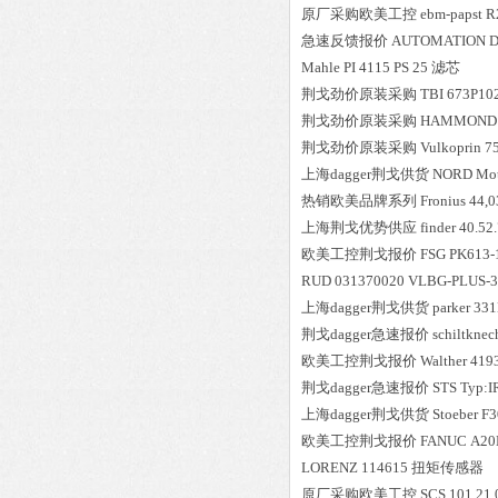
原厂采购欧美工控
ebm-papst
R
急速反馈报价
AUTOMATION D
Mahle
PI 4115 PS 25
滤芯
荆戈劲价原装采购
TBI
673P10
荆戈劲价原装采购
HAMMOND
荆戈劲价原装采购
Vulkoprin
7
上海dagger荆戈供货
NORD
Mot
热销欧美品牌系列
Fronius
44,0
上海荆戈优势供应
finder
40.52
欧美工控荆戈报价
FSG
PK613-
RUD
031370020 VLBG-PLUS-3
上海dagger荆戈供货
parker
331
荆戈dagger急速报价
schiltknec
欧美工控荆戈报价
Walther
419
荆戈dagger急速报价
STS
Typ:I
上海dagger荆戈供货
Stoeber
F3
欧美工控荆戈报价
FANUC
A20
LORENZ
114615
扭矩传感器
原厂采购欧美工控
SCS
101 21 