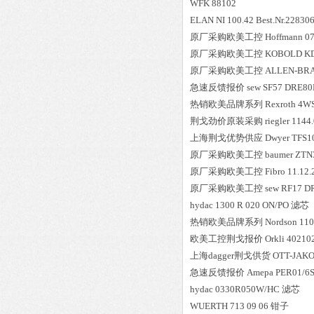
WFK
88102
ELAN
NI 100.42 Best.Nr.228306
原厂采购欧美工控
Hoffmann
0
原厂采购欧美工控
KOBOLD
K
原厂采购欧美工控
ALLEN-BR
急速反馈报价
sew
SF57 DRE80M
热销欧美品牌系列
Rexroth
4WS
荆戈劲价原装采购
riegler
1144.
上海荆戈优势供应
Dwyer
TFS1
原厂采购欧美工控
baumer
ZTN
原厂采购欧美工控
Fibro
11.12.
原厂采购欧美工控
sew
RF17 D
hydac
1300 R 020 ON/PO
滤芯
热销欧美品牌系列
Nordson
110
欧美工控荆戈报价
Orkli
40210
上海dagger荆戈供货
OTT-JAK
急速反馈报价
Amepa
PER01/6S
hydac
0330R050W/HC
滤芯
WUERTH
713 09 06
钳子