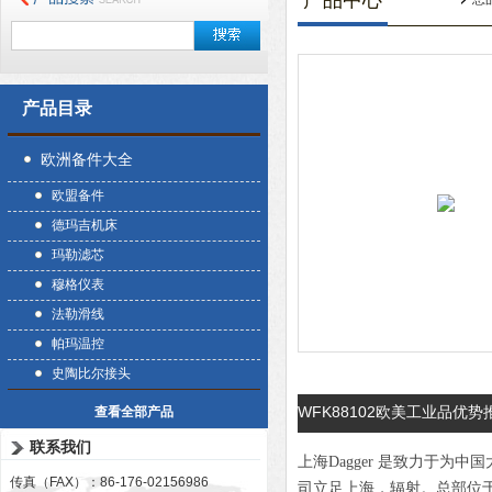
产品中心
产品目录
欧洲备件大全
欧盟备件
德玛吉机床
玛勒滤芯
穆格仪表
法勒滑线
帕玛温控
史陶比尔接头
WFK88102欧美工业品优势推荐
查看全部产品
联系我们
上海Dagger 是致力于
传真（FAX）：86-176-02156986
司立足上海，辐射。总部位