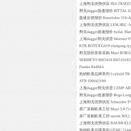
上海荆戈优势供应
INA
TKSD25
荆戈dagger急速报价
RITTAL
6
急速反馈报价
Krautloher
310-A
上海荆戈优势供应
LEM
HEC-1
荆戈dagger急速报价
hydac
Mat
上海dagger荆戈供货
Woerner
V
KTR
ROTEX GS19 clamping type
荆戈劲价原装采购
Mayr
ROBA-t
SERMETO
S085418 I0051018
Franke
84494A
热销欧美品牌系列
Leybold
TR 
ATN
100043109
上海dagger荆戈供货
CEMP
AB
荆戈dagger急速报价
Bega
Long
上海荆戈优势供应
Schneider
T
原厂采购欧美工控
Mayr
5/675.
原厂采购欧美工控
raytek
MX2,
上海荆戈优势供应
BAUMUEL
热销欧美品牌系列
GEMU
5144