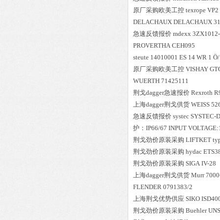
原厂采购欧美工控
texrope
VP2
DELACHAUX
DELACHAUX 31
急速反馈报价
mdexx
3ZX1012
PROVERTHA
CEH095
steute
14010001 ES 14 WR 1 Ö/
原厂采购欧美工控
VISHAY
GT
WUERTH
71425111
荆戈dagger急速报价
Rexroth
R
上海dagger荆戈供货
WEISS
52
急速反馈报价
systec
SYSTEC-D
护：IP66/67 INPUT VOLTAGE:
荆戈劲价原装采购
LIFTKET
ty
荆戈劲价原装采购
hydac
ETS3
荆戈劲价原装采购
SIGA
IV-28
上海dagger荆戈供货
Murr
7000
FLENDER
0791383/2
上海荆戈优势供应
SIKO
ISD40
荆戈劲价原装采购
Buehler
UNS