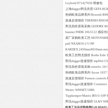
Leybold
971427650
维修包
上海dagger荆戈供货
GEFA
KG9
热销欧美品牌系列
Rexroth
R90
急速反馈报价
THERMO
RM160
荆戈劲价原装采购
GEDORE
86
baumer
FHDK 10G5122
感应传
原厂采购欧美工控
MOTOVARI
pall
NXAM10-2 U-NF
KARDEX
2450mmX610mm stro
欧美工控荆戈报价
Rothe Erde
荆戈dagger急速报价
mpfiltri
LV
荆戈劲价原装采购
entrelec
24×
热销欧美品牌系列
Azcue
1037 
急速反馈报价
Furness controls
荆戈dagger急速报价
Contrinex
Westec
W06MT/16B6
Tippkemper-Matrix
IRS-U-10P 
荆戈dagger急速报价
GL&V
608
欧美工业品优势推荐E+H 80A02-1