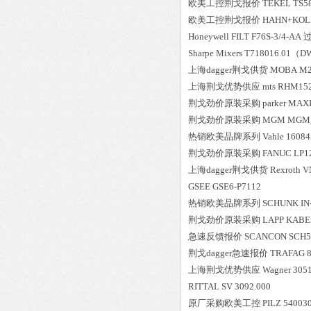
欧美工控荆戈报价
TEKEL
TS5
欧美工控荆戈报价
HAHN+KOL
Honeywell
FILT F76S-3/4-AA
Sharpe Mixers
T718016.01（D
上海dagger荆戈供货
MOBA
M2
上海荆戈优势供应
mts
RHM152
荆戈劲价原装采购
parker
MAXI
荆戈劲价原装采购
MGM
MGM_
热销欧美品牌系列
Vahle
16084
荆戈劲价原装采购
FANUC
LP1
上海dagger荆戈供货
Rexroth
V
GSEE
GSE6-P7112
热销欧美品牌系列
SCHUNK
IN
荆戈劲价原装采购
LAPP KABE
急速反馈报价
SCANCON
SCH50
荆戈dagger急速报价
TRAFAG
8
上海荆戈优势供应
Wagner
305
RITTAL
SV 3092.000
原厂采购欧美工控
PILZ
540030