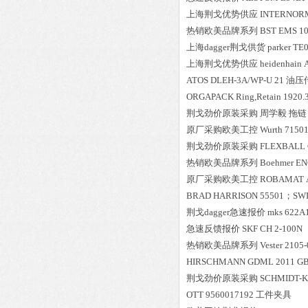
上海荆戈优势供应
INTERNOR
热销欧美品牌系列
BST
EMS 10
上海dagger荆戈供货
parker
TE
上海荆戈优势供应
heidenhain
A
ATOS
DLEH-3A/WP-U 21
油压
ORGAPACK
Ring,Retain 1920.
荆戈劲价原装采购
周学毅
拖链
原厂采购欧美工控
Wurth
7150
荆戈劲价原装采购
FLEXBALL
热销欧美品牌系列
Boehmer
EN
原厂采购欧美工控
ROBAMAT
BRAD HARRISON
55501；SW
荆戈dagger急速报价
mks
622A
急速反馈报价
SKF
CH 2-100N
热销欧美品牌系列
Vester
2105-
HIRSCHMANN
GDML 2011 GB
荆戈劲价原装采购
SCHMIDT-
OTT
9560017192
工件夹具