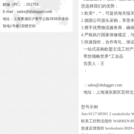
邮编（P.C）：201703
您选择我们的优势：
E-mail：
sales@shdagger.com
1.欧美*，*，可提供海关报
地址：上海青浦区沪青平公路3938弄移动
2.德国公司源头采购，享受
智地1号楼2层橙空间
3.携手优秀物流服务商，确
4.严格执行国家保修规定，
5.快速报价，合作有礼，保
一站式采购欧盟主流工控产
带您领略世界*工业品
负责人：王
：
：sales@shdagger.com
地址：上海浦东新区宏祥北路83
型号示例
Aris
0117.00501 2 zusätzliche W
欧美工控荆戈报价
WARREN R
急速反馈报价
heidenhain
R0D-