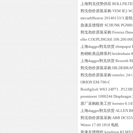
上海荆戈优势供应
BOLLFILTE
荆戈劲价原装采购
VEM
IE2-W2
mecadiffusion
20140133/3
齿轮
急速反馈报价
SCHUNK
PGN80
荆戈劲价原装采购
Fronius
Draw
elbe
COUPLINGS|0.106.200.00
上海dagger荆戈供货
ebmpapst
热销欧美品牌系列
heidenhain
上海dagger荆戈供货
Rexroth
R
荆戈劲价原装采购
HILDEBRA
荆戈劲价原装采购
entrelec
24×
ORION
EM-700-C
Bonfiglioli
W63 24P71...P123
prominent
1000244 Diaphragm 
原厂采购欧美工控
foerster
6.14
上海dagger荆戈供货
ALLEN B
荆戈劲价原装采购
ABB
DCS550
Wistro
17.00.1818
电机
急速反馈报价
kendrion
KLMS3