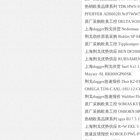
热销欧美品牌系列
TDK
HWS-1
PFEIFFER
ADS602H Nr.P7WW7
原厂采购欧美工控
DELTA
W20
上海dagger荆戈供货
Nederman
荆戈劲价原装采购
Buhler
SP 04
原厂采购欧美工控
Tippkemper
上海荆戈优势供应
BEN
DF200L
上海荆戈优势供应
RUBSAME
上海dagger荆戈供货
Sael S.r.l.
L
Mayser
-SL BK800GP60SK
荆戈dagger急速报价
Durr
K2-0
OMEGA
TJ36-CAXL-18U-12-
荆戈dagger急速报价
Walther Fl
原厂采购欧美工控
SOMAS
KVT
原厂采购欧美工控
OSBORN
HP
热销欧美品牌系列
igus
B17.5.1
上海荆戈优势供应
R+W
EKL 5 
急速反馈报价
KOBOLD
PWL-F