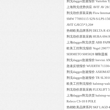
荆戈dagger急速报价
Variohm
T
上海荆戈优势供应
AVIT
AV 28/
荆戈劲价原装采购
Flow Interna
SMW
77093115 S2N-S-LPS-15
AVIT
GAV25*3;20#
热销欧美品牌系列
DELTA
R 4
荆戈劲价原装采购
HUBA
694.
上海dagger荆戈供货
ABB
PAPR
欧美工控荆戈报价
Vogel
29077
SERMETO
S085828
钢制盖板
荆戈dagger急速报价
brevini
AN
急速反馈报价
WUERTH
71330
荆戈dagger急速报价
AXIOMAT
荆戈dagger急速报价
TR
SL301
欧美工控荆戈报价
halstrup-wal
荆戈劲价原装采购
FLEXLIFT
5
上海dagger荆戈供货
halstrup-w
Releco
CS-18 8 POLE
热销欧美品牌系列
SKF
LAGD 