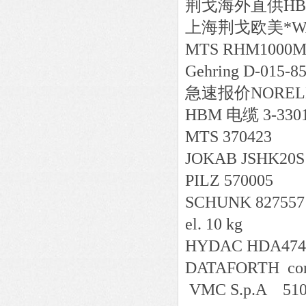
荆戈
海外直供
HB
上海荆戈
欧美*
W
MTS RHM1000M
Gehring D-015-8
急速报价
NORELE
HBM 电缆 3-330
MTS 370423
JOKAB JSHK20S
PILZ 570005
SCHUNK 827557 0
el. 10 kg
HYDAC HDA4746
DATAFORTH cons
VMC S.p.A 510.