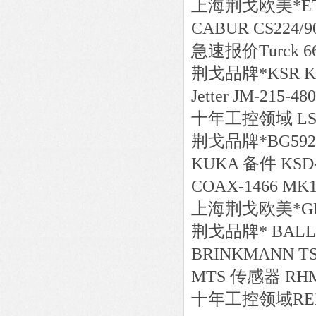
上海荆戈
欧美*
E
CABUR CS224/9
急速报价
Turck 
荆戈
品牌*
KSR Ku
Jetter JM-2
十年工控领域
L
荆戈
品牌*
BG592
KUKA 备件 KSD-
COAX-1466 MK10 
上海荆戈
欧美*
G
荆戈
品牌*
BALLU
BRINKMANN TS21
MTS 传感器 RHM
十年工控领域
RE