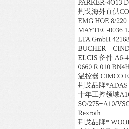
PARKER-4O13 D1
荆戈
海外直供
CO
EMG HOE 8/220
MAYTEC-0036 1.
LTA GmbH 421687
BUCHER CINDY
ELCIS 备件 A6-4
0660 R 010 BN4
温控器 CIMCO EL
荆戈
品牌*
ADAS 
十年工控领域
A1
SO/275+A10/VSO
Rexroth
荆戈
品牌*
WOODW