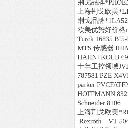
荆戈
品牌*
PHOEN
上海荆戈
欧美*
L
荆戈
品牌*
1LA52
欧美
优势好价格
Turck 16835 BI
MTS 传感器 RHM
HAHN+KOLB 69
十年工控领域
JV
787581 PZE X4VP
parker PVCFATF
HOFFMANN 8321
Schneider 8106
上海荆戈
欧美*
R
Rexroth VT 504