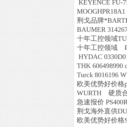
KEYENCE FU-7
MOOGHPR18A1 
荆戈
品牌*
BARTE
BAUMER 314267T
十年工控领域
TU
十年工控领域
P
HYDAC 0330D0
THK 606498990 c
Turck 8016196
欧美
优势好价格
WURTH 硬质合
急速报价
PS400R
荆戈
海外直供
DU
欧美
优势好价格