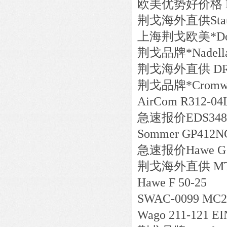
欧美
优势好价格
荆戈
海外直供
St
上海荆戈
欧美*
D
荆戈
品牌*
Nadel
荆戈
海外直供
DR
荆戈
品牌*
Cromw
AirCom R312-04
急速报价
EDS34
Sommer GP412N
急速报价
Hawe G 
荆戈
海外直供
MT
Hawe F 50-25
SWAC-0099 MC2
Wago 211-121 