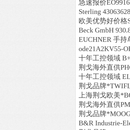
急速报价
EO9916
Sterling 4306362
欧美
优势好价格
Beck GmbH 930.
EUCHNER 手持
ode21A2KV55-O
十年工控领域
B+
荆戈
海外直供
PH
十年工控领域
EL
荆戈
品牌*
TWIF
上海荆戈
欧美*
B
荆戈
海外直供
PM
荆戈
品牌*
MOOG
B&R Industrie-E