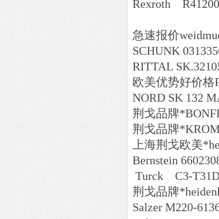
Rexroth R4120
急速报价
weidmue
SCHUNK 031335
RITTAL SK.3210
欧美
优势好价格
NORD SK 132 M
荆戈
品牌*
BONFI
荆戈
品牌*
KROM
上海荆戈
欧美*
h
Bernstein 66023
Turck C3-T31
荆戈
品牌*
heiden
Salzer M220-613