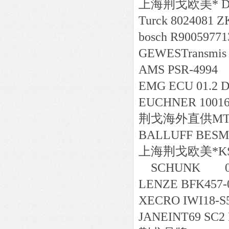
上海荆戈
欧美*
D
Turck 8024081 Z
bosch R90059771
GEWESTransmis s
AMS PSR-4994
EMG ECU 01.2 
EUCHNER 10016
荆戈
海外直供
MT
BALLUFF BESM1
上海荆戈
欧美*
K
SCHUNK 030
LENZE BFK457-
XECRO IWI18-S
JANEINT69 SC2 