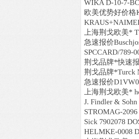
WIKA D-10-7-B
欧美
优势好价格
KRAUS+NAIMER 
上海荆戈
欧美*
T
急速报价
Buschjo
SPCCARD/789-00
荆戈
品牌*
快速报价
荆戈
品牌*
Turck
急速报价
D1VW00
上海荆戈
欧美*
h
J. Findler & Soh
STROMAG-209
Sick 7902078 D
HELMKE-0008 DO