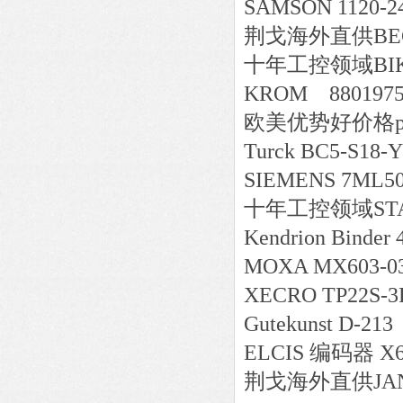
SAMSON 112
荆戈
海外直供
BE
十年工控领域
BI
KROM 8801975
欧美
优势好价格
Turck BC5-S18-
SIEMENS 7ML5
十年工控领域
ST
Kendrion Binder 
MOXA MX603-03
XECRO TP22S-3
Gutekunst D-213
ELCIS 编码器 X68
荆戈
海外直供
JA