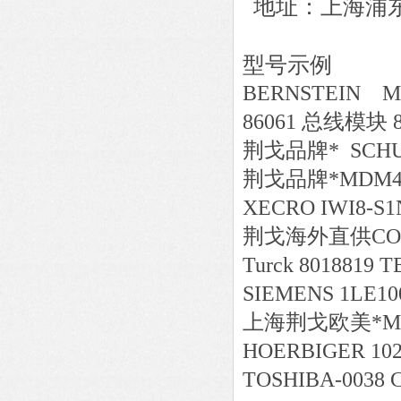
地址：上海浦东新
型号示例
BERNSTEIN MA
86061 总线模块 8
荆戈
品牌*
SCHUN
荆戈
品牌*
MDM4B
XECRO IWI8-S1
荆戈
海外直供
CO
Turck 8018819 T
SIEMENS 1LE10
上海荆戈
欧美*
M
HOERBIGER 102
TOSHIBA-0038 