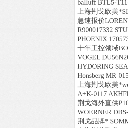
balluff BTL5-T1
上海荆戈
欧美*
S
急速报价
LORENZ
R900017332 STU
PHOENIX 17057
十年工控领域
BO
VOGEL DU56N20
HYDORING SEAL
Honsberg MR-0
上海荆戈
欧美*
w
A+K-0117 AKH
荆戈
海外直供
P1
WOERNER DBS-2
荆戈
品牌*
SOMME