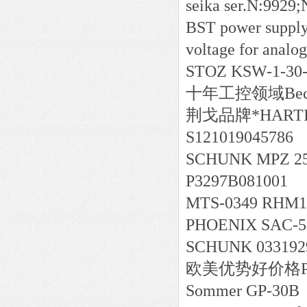
seika ser.N:992
BST power supply 
voltage for analog
STOZ KSW-1-30
十年工控领域
Be
荆戈
品牌*
HARTI
S121019045786
SCHUNK MPZ 25
P3297B081001
MTS-0349 RHM1
PHOENIX SAC-5
SCHUNK 033192
欧美
优势好价格
Sommer GP-30B