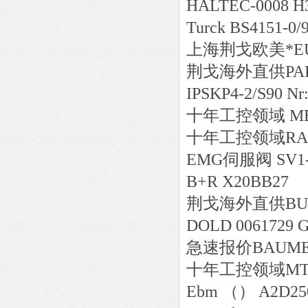
HALTEC-0008 H
Turck BS4151-0/
上海荆戈
欧美*
E
荆戈
海外直供
PA
IPSKP4-2/S90 Nr
十年工控领域
ME
十年工控领域
RA
EMG伺服阀 SV1-1
B+R X20BB27
荆戈
海外直供
BU
DOLD 0061729 G
急速报价
BAUMER
十年工控领域
MT
Ebm （） A2D250