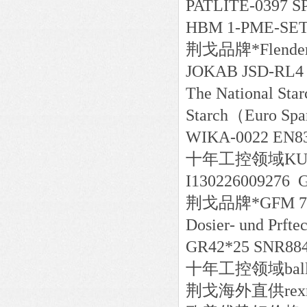
PATLITE-0397 S
HBM 1-PME-S
荆戈
品牌*
Flend
JOKAB JSD-RL4
The National Star
Starch（Euro Spar
WIKA-0022 EN83
十年工控领域
KU
I130226009276 
荆戈
品牌*
GFM 7
Dosier- und Prf
GR42*25 SNR884
十年工控领域
ba
荆戈
海外直供
re