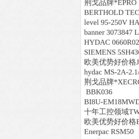
荆戈
品牌*
EPRO
BERTHOLD TECH
level 95-250V H
banner 3073847
HYDAC 0660R02
SIEMENS 5SH43
欧美
优势好价格
hydac MS-2A-2.
荆戈
品牌*
XECRO
BBK036
BI8U-EM18MWD-
十年工控领域
TW
欧美
优势好价格
Enerpac RSM50