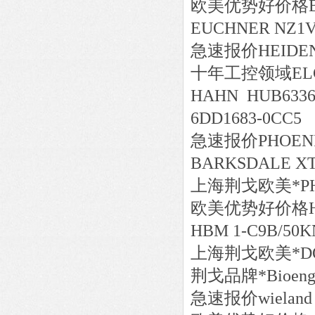
欧美
优势好价格
EUCHNER NZ1V
急速报价
HEIDE
十年工控领域
EL
HAHN HUB633628
6DD1683-0CC5
急速报价
PHOENI
BARKSDALE XT-
上海荆戈
欧美*
P
欧美
优势好价格
HBM 1-C9B/50K
上海荆戈
欧美*
D
荆戈
品牌*
Bioeng
急速报价
wieland