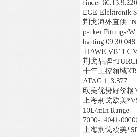
finder 60.13.9.22
EGE-Elektronik 
荆戈
海外直供
EN
parker Fittings
harting 09 30 048
HAWE VB11 GM-
荆戈
品牌*
TURCK
十年工控领域
KR
AFAG 113.877
欧美
优势好价格
上海荆戈
欧美*
V
10L/min Range
7000-14041-00
上海荆戈
欧美*
S