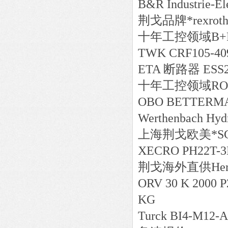
B&R Industrie-El
荆戈
品牌*
rexro
十年工控领域
B+
TWK CRF105-40
ETA 断路器 ESS20
十年工控领域
RO
OBO BETTERMA
Werthenbach Hyd
上海荆戈
欧美*
S
XECRO PH22T-
荆戈
海外直供
He
ORV 30 K 2000 P2
KG
Turck BI4-M12-A