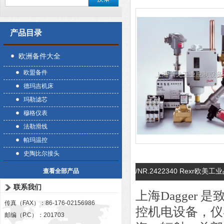
产品目录
欧洲备件大全
欧盟备件
德玛吉机床
玛勒滤芯
穆格仪表
法勒滑线
帕玛温控
史陶比尔接头
/NR.2422340 Rexr欧
查看全部产品
联系我们
上海Dagger
传真（FAX）：86-176-02156986
控机电设备，仪
邮编（P.C）：201703