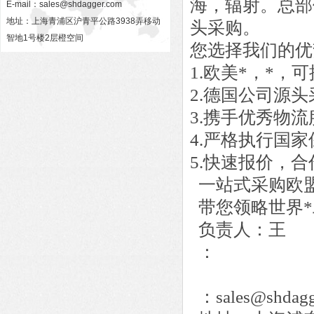
海，辐射。总部
E-mail：
sales@shdagger.com
地址：上海青浦区沪青平公路3938弄移动
头采购。
智地1号楼2层橙空间
您选择我们的优
1.欧美*，*
2.德国公司源
3.携手优秀物
4.严格执行国
5.快速报价，
一站式采购欧
带您领略世界*
负责人：王
：
：sales@shdagg