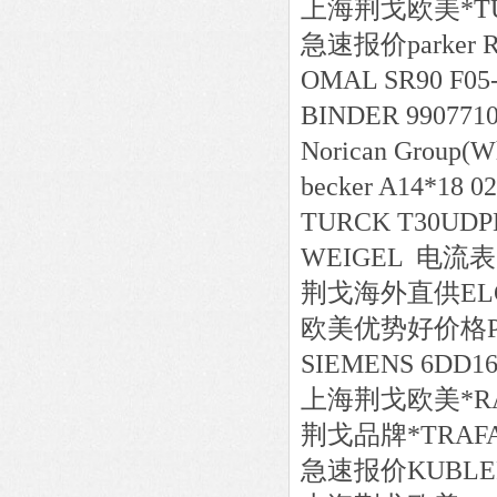
上海荆戈
欧美*
T
急速报价
parker
OMAL SR90 F05
BINDER 9907710
Norican Group(Wh
becker A14*18 0
TURCK T30UDPB
WEIGEL 电流表 E
荆戈
海外直供
EL
欧美
优势好价格
SIEMENS 6DD16
上海荆戈
欧美*
R
荆戈
品牌*
TRAFA
急速报价
KUBLER