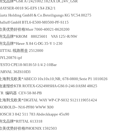
荆戈
品牌*
GSR A72421002.182XX DC24V_GSR
MAYSER-0018 SG-EFS 1X4 ZK2/1
Kurtz Holding GmbH & Co.Beteiligungs KG YC54.00275
Balluff GmbH BTL6-E500-M0500-PF-S115
欧美
优势好价格
Murr 7060-40021-8620200
荆戈
品牌*
KROM 88025601 VAS 125/-R/NW
荆戈
品牌*
Hawe X 84 G-DG 35-Y 1-230
RITTAL 线路图盒 2512000
OYL20876 ipf
FESTO CPE18-M1H-5J-1/4 2-10Bar
FARVAL 36Z610D3
上海荆戈
欧美*
ABECO 10x10x10;NR; 678-0800;Serie P1 1010026
急速报价
KTR ROTEX-GS2498SHA-GS6.0-246.0ASM 48625
TR 编码器 CEV-58-M-PB
上海荆戈
欧美*
DIGITAL WAY WP-CP-S032 S121119051424
KOBOLD-- N16-PF80 WWW X00
BOSCH 3 842 511 783 Abdeckkappe 45x90
荆戈
品牌*
RITTAL 613318
欧美
优势好价格
PHOENIX 1592503