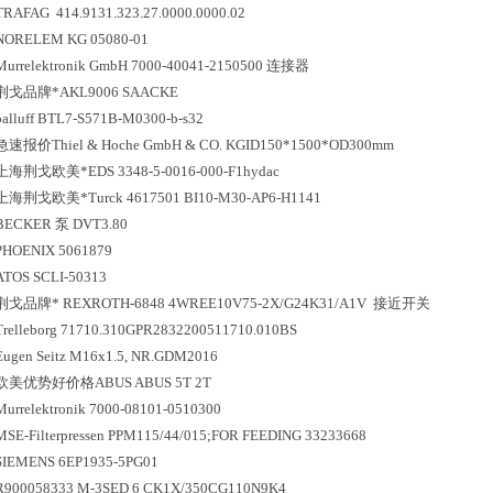
TRAFAG 414.9131.323.27.0000.0000.02
NORELEM KG 05080-01
Murrelektronik GmbH 7000-40041-2150500 连接器
荆戈
品牌*
AKL9006 SAACKE
balluff BTL7-S571B-M0300-b-s32
急速报价
Thiel & Hoche GmbH & CO. KGID150*1500*OD300mm
上海荆戈
欧美*
EDS 3348-5-0016-000-F1hydac
上海荆戈
欧美*
Turck 4617501 BI10-M30-AP6-H1141
BECKER 泵 DVT3.80
PHOENIX 5061879
ATOS SCLI-50313
荆戈
品牌*
REXROTH-6848 4WREE10V75-2X/G24K31/A1V 接近开关
Trelleborg 71710.310GPR2832200511710.010BS
Eugen Seitz M16x1.5, NR.GDM2016
欧美
优势好价格
ABUS ABUS 5T 2T
Murrelektronik 7000-08101-0510300
MSE-Filterpressen PPM115/44/015;FOR FEEDING 33233668
SIEMENS 6EP1935-5PG01
R900058333 M-3SED 6 CK1X/350CG110N9K4