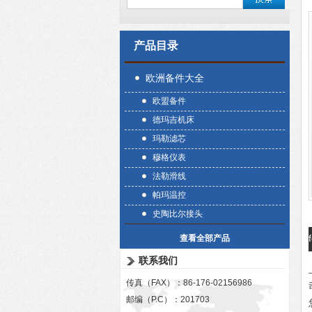
产品目录
欧洲备件大全
欧盟备件
德玛吉机床
玛勒滤芯
穆格仪表
法勒滑线
帕玛温控
史陶比尔接头
查看全部产品
联系我们
传真（FAX）：86-176-02156986
邮编（P.C）：201703