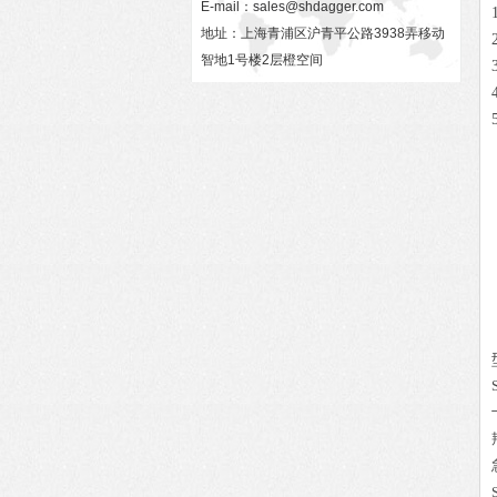
E-mail：
sales@shdagger.com
地址：上海青浦区沪青平公路3938弄移动
智地1号楼2层橙空间