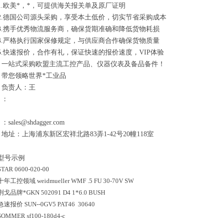
1.欧美*，*，可提供海关报关单及原厂证明
2.德国公司源头采购，享受本土低价，切实节省采购成本
3.携手优秀物流服务商，确保货期准确和降低货物耗损
4.严格执行国家保修规定，与供应商合作确保货物质量
5.快速报价，合作有礼，保证快速的报价速度，VIP体验
一站式采购欧盟主流工控产品、仪器仪表及备品备件！
带您领略世界*工业品
负责人：王
：
：sales@shdagger.com
地址：上海浦东新区宏祥北路83弄1-42号20幢118室
型号示例
STAR 0600-020-00
十年工控领域
weidmueller WMF .5 FU 30-70V SW
荆戈
品牌*
GKN 502091 D4 1*6.0 BUSH
急速报价
SUN--0GV5 PAT46 30640
SOMMER sf100-180d4-c