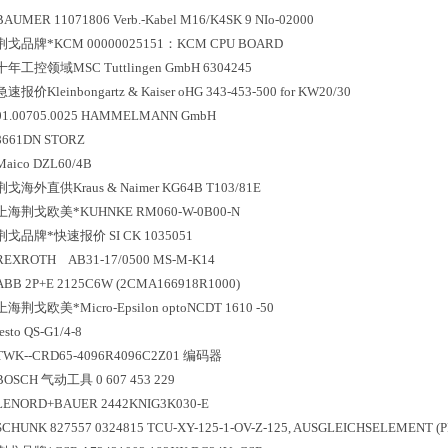
BAUMER 11071806 Verb.-Kabel M16/K4SK 9 NIo-02000
荆戈
品牌*
KCM 00000025151：KCM CPU BOARD
十年工控领域
MSC Tuttlingen GmbH 6304245
急速报价
Kleinbongartz & Kaiser oHG 343-453-500 for KW20/30
01.00705.0025 HAMMELMANN GmbH
8661DN STORZ
Maico DZL60/4B
荆戈
海外直供
Kraus & Naimer KG64B T103/81E
上海荆戈
欧美*
KUHNKE RM060-W-0B00-N
荆戈
品牌*
快速报价 SI CK 1035051
REXROTH AB31-17/0500 MS-M-K14
ABB 2P+E 2125C6W (2CMA166918R1000)
上海荆戈
欧美*
Micro-Epsilon optoNCDT 1610 -50
festo QS-G1/4-8
TWK--CRD65-4096R4096C2Z01 编码器
BOSCH 气动工具 0 607 453 229
LENORD+BAUER 2442KNIG3K030-E
SCHUNK 827557 0324815 TCU-XY-125-1-OV-Z-125, AUSGLEICHSELEMENT (P