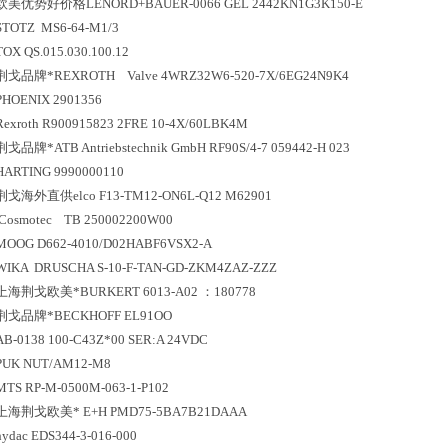
欧美
优势好价格
LENORD+BAUER-0066 GEL 2442KN1G3K150-E
STOTZ MS6-64-M1/3
TOX QS.015.030.100.12
荆戈
品牌*
REXROTH Valve 4WRZ32W6-520-7X/6EG2
PHOENIX 2901356
Rexroth R900915823 2FRE 10-4X/60LBK4M
荆戈
品牌*
ATB Antriebstechnik GmbH RF90S/4-7 059442-H 023
HARTING 9990000110
荆戈
海外直供
elco F13-TM12-ON6L-Q12 M62901
Cosmotec TB 250002200W00
MOOG D662-4010/D02HABF6VSX2-A
WIKA DRUSCHA S-10-F-TAN-GD-ZKM4ZAZ-ZZZ
上海荆戈
欧美*
BURKERT 6013-A02 ：180778
荆戈
品牌*
BECKHOFF EL91OO
AB-0138 100-C43Z*00 SER:A 24VDC
PUK NUT/AM12-M8
MTS RP-M-0500M-063-1-P102
上海荆戈
欧美*
E+H PMD75-5BA7B21DAAA
hydac EDS344-3-016-000