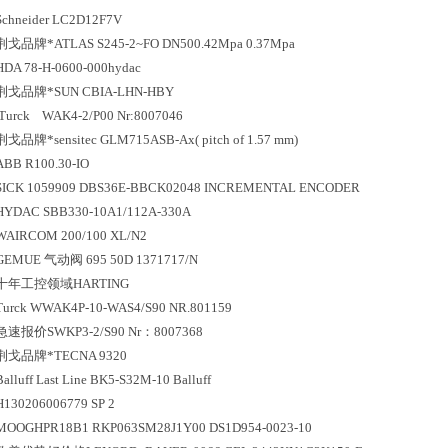
Schneider LC2D12F7V
荆戈
品牌*
ATLAS S245-2~FO DN500.42Mpa 0.37Mpa
HDA 78-H-0600-000hydac
荆戈
品牌*
SUN CBIA-LHN-HBY
Turck WAK4-2/P00 Nr:8007046
荆戈
品牌*
sensitec GLM715ASB-Ax( pitch of 1.57 mm)
ABB R100.30-IO
SICK 1059909 DBS36E-BBCK02048 INCREMENTAL ENCODER
HYDAC SBB330-10A1/112A-330A
WAIRCOM 200/100 XL/N2
GEMUE 气动阀 695 50D 1371717/N
十年工控领域
HARTING
Turck WWAK4P-10-WAS4/S90 NR.801159
急速报价
SWKP3-2/S90 Nr：8007368
荆戈
品牌*
TECNA 9320
Balluff Last Line BK5-S32M-10 Balluff
H130206006779 SP 2
MOOGHPR18B1 RKP063SM28J1Y00 DS1D954-0023-10