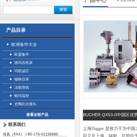
产品中心
产品目录
欧洲备件大全
欧盟备件
德玛吉机床
玛勒滤芯
穆格仪表
法勒滑线
帕玛温控
史陶比尔接头
BUCHER QX53-0中国区优
查看全部产品
联系我们
上海Dagger 是致力于
传真（FAX）：86-176-02156986
司立足上海，辐射。总部位