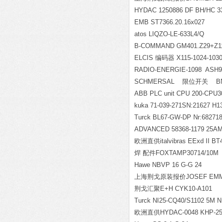
HYDAC 1250886 DF BH/HC 330
EMB ST7366.20.16x027
atos LIQZO-LE-633L4/Q
B-COMMAND GM401.Z29+Z11
ELCIS 编码器 X115-1024-1030
RADIO-ENERGIE-1098 ASH9 
SCHMERSAL
限位开关 BN
ABB PLC unit CPU 200-CPU3
kuka 71-039-271SN:21627 H1
Turck BL67-GW-DP Nr:68271
ADVANCED 58368-1179 25A
欧洲直供italvibras EExd II BT4
焊 配件FOXTAMP30714/10M
Hawe NBVP 16 G-G 24
上海荆戈原装报价JOSEF EMMER
荆戈汇聚E+H CYK10-A101
Turck NI25-CQ40/S1102 5M N
欧洲直供HYDAC-0048 KHP-25-F