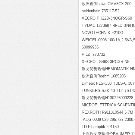
欧洲直供hawe CMV3CX-200
heidenhain 735117-52
XECRO PH22D-3NOGR-S60
HYDAC 1273687 RFLD BN/HC 1
NOVOTECHNIK F210G
WEIGEL-0008 100/1A,2.5VA,
60099935
PILZ 773732
XECRO TS46S-3PCGR-N8
荆戈优势热销HEMOMATIK HMFB 
欧洲直供Roehm 1685205
Dimetix FLS-C30
（DLS-C 30
TUNKERS SZK 40 T12
（ST4
荆戈优势热销H130226009228 4
MICROELETTRICA SCI-ENTIFI
REXROTH R911310544 5.7M
AEG-0039 029.295.727.230
TD-Fiberoptik 291150
上海荆戈原装报价BAUMER 1105