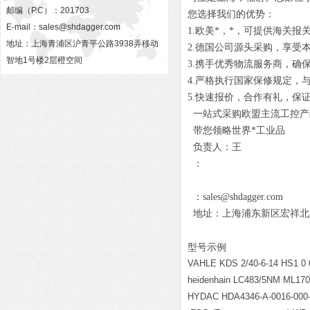
邮编（P.C）：201703
您选择我们的优势：
E-mail：
sales@shdagger.com
1.欧美*，*，可提供海关报
地址：上海青浦区沪青平公路3938弄移动
2.德国公司源头采购，享受
智地1号楼2层橙空间
3.携手优秀物流服务商，确
4.严格执行国家保修规定，
5.快速报价，合作有礼，保
一站式采购欧盟主流工控产
带您领略世界*工业品
负责人：王
：
：sales@shdagger.com
地址：上海浦东新区宏祥北路83
型号示例
VAHLE KDS 2/40-6-14 HS1 0 0
heidenhain LC483/5NM ML17
HYDAC HDA4346-A-0016-000