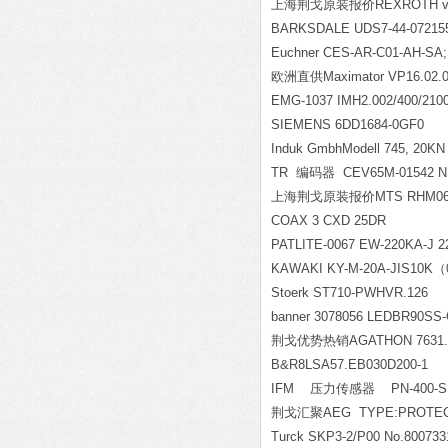
上海荆戈原装报价REXROTH valv
BARKSDALE UDS7-44-07215
Euchner CES-AR-C01-AH-SA;
欧洲直供Maximator VP16.02.01.0
EMG-1037 IMH2.002/400/210
SIEMENS 6DD1684-0GF0
Induk GmbhModell 745, 20KN l
TR
编码器 CEV65M-01542 NR
上海荆戈原装报价MTS RHM0610
COAX 3 CXD 25DR
PATLITE-0067 EW-220KA-J 2
KAWAKI KY-M-20A-JIS10K
（
Stoerk ST710-PWHVR.126
banner 3078056 LEDBR90SS
荆戈优势热销AGATHON 7631.0
B&R8LSA57.EB030D200-1
IFM
压力传感器 PN-400-SB
荆戈汇聚AEG TYPE:PROTECT
Turck SKP3-2/P00 No.800733