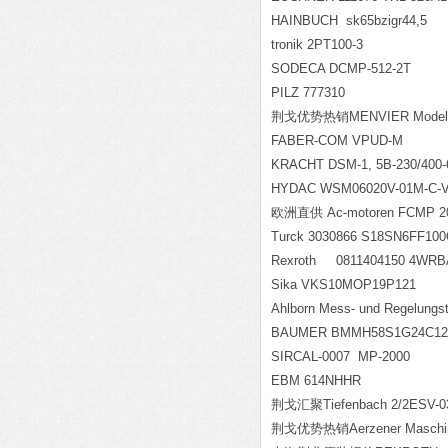
HAINBUCH sk65bzigr44,5
tronik 2PT100-3
SODECA DCMP-512-2T
PILZ 777310
荆戈优势热销MENVIER Model
FABER-COM VPUD-M
KRACHT DSM-1, 5B-230/400-
HYDAC WSM06020V-01M-C-V
欧洲直供 Ac-motoren FCMP 20
Turck 3030866 S18SN6FF10
Rexroth 0811404
Sika VKS10MOP19P121
Ahlborn Mess- und Regelung
BAUMER BMMH58S1G24C12
SIRCAL-0007 MP-2000
EBM 614NHHR
荆戈汇聚Tiefenbach 2/2ESV-03
荆戈优势热销Aerzener Maschinen