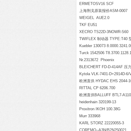
ERMETOSV16 SCF
上海荆戈原装报价ASM-0007 WS12
WEIGEL AUE2.0
TKF EU51
XECRO TS22D-3NOWR-S60
TWIFLEX 制动器 TYPE:T4
Kuebler 130073 8.0000.3241.
Turck 1542506 T8.3700.1128.
Nr.2313672 Phoenix
BLEICHERT FD-D-414AF 
Kytola VLK-7401-D+2914D-6/
欧洲直供 HYDAC EHS 2044-10
RITTAL CP 6206.700
欧洲直供BALLUFF BTL7-A110-
heidenhain 320199-13
Proxitron IKOH 100.38G
Murr 333968
KARL STORZ 22220055-3
COREMO--A3N/B2N250021