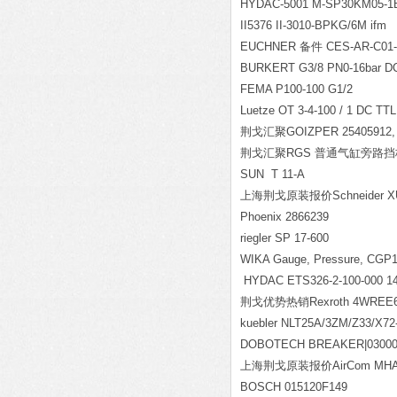
HYDAC-5001 M-SP30KM05-1
II5376 II-3010-BPKG/6M ifm
EUCHNER
备件 CES-AR-C01
BURKERT G3/8 PN0-16bar 
FEMA P100-100 G1/2
Luetze OT 3-4-100 / 1 DC TTL
荆戈汇聚GOIZPER 25405912, 
荆戈汇聚RGS 普通气缸旁路挡板 
SUN T 11-A
上海荆戈原装报价Schneider X
Phoenix 2866239
riegler SP 17-600
WIKA Gauge, Pressure, C
HYDAC ETS326-2-100-000 1
荆戈优势热销Rexroth 4WREE6E0
kuebler NLT25A/3ZM/Z33/X72
DOBOTECH BREAKER|03000
上海荆戈原装报价AirCom MHA
BOSCH 015120F149