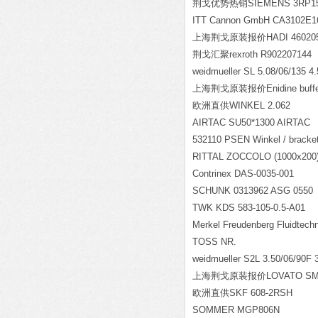
荆戈优势热销SIEMENS 3RP150
ITT Cannon GmbH CA3102E1
上海荆戈原装报价HADI 460205SF
荆戈汇聚rexroth R902207144
weidmueller SL 5.08/06/135 
上海荆戈原装报价Enidine buffe
欧洲直供WINKEL 2.062
AIRTAC SU50*1300 AIRTAC
532110 PSEN Winkel / brac
RITTAL ZOCCOLO (1000x200
Contrinex DAS-0035-001
SCHUNK 0313962 ASG 0550
TWK KDS 583-105-0.5-A01
Merkel Freudenberg Fluidtec
TOSS NR.
weidmueller S2L 3.50/06/90F
上海荆戈原装报价LOVATO SM
欧洲直供SKF 608-2RSH
SOMMER MGP806N