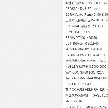
欧洲直供WDGI58A-3600-ABN-
DBDS30K1X/315Rexroth
SERA Varied Pump C409.1-3
上海荆戈原装报价157264 AEVUZ-
ENERPAC 手提泵 PUJ1200E
SUN--DNDC-XTN
BEDIA PT100 420346
BST 156765 IR 2011/40
MTS ERM0900MD341A01
HYDAC 308538 LF BN/HC 110 
荆戈优势热销Contrinex DW-AD
KUBLER
编码器 8.5000.0000.
WAYCON SX50-1000-420A
Turck RU30-M30-AP8X-H1141
PHOENIX 2706496
TURCK HSM-HKM4824-1884-0
荆戈优势热销WITT-GASETECHNIK
Mahr 5009085
REXROTH R90