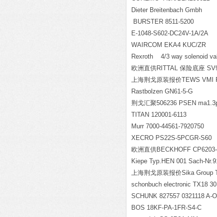
Dieter Breitenbach Gmb
BURSTER 8511-5200
E-1048-S602-DC24V-1A/2A
WAIRCOM EKA4 KUC/ZR
Rexroth 4/3 way 
欧洲直供RITTAL 保险底座 SV93
上海荆戈原装报价TEWS VMI PM
Rastbolzen GN61-5
荆戈汇聚506236 PSEN ma1.3p-
TITAN 120001-6113
Murr 7000-44561-7920750
XECRO PS22S-5PCGR-S60
欧洲直供BECKHOFF CP6203-0
Kiepe Typ.HEN 001 Sach-Nr.9
上海荆戈原装报价Sika Group TD
schonbuch electronic TX18 3
SCHUNK 827557 0321118 A-
BOS 18KF-PA-1FR-S4-C