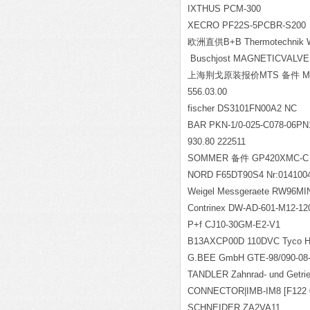
IXTHUS PCM-300
XECRO PF22S-5PCBR-S200
欧洲直供B+B Thermotechnik WT
Buschjost MAGNETICVALVE|
上海荆戈原装报价MTS 备件 MHS-
556.03.00
fischer DS3101FN00A2 NC
BAR PKN-1/0-025-C078-06PN
930.80 222511
SOMMER
备件 GP420XMC-C
NORD F65DT90S4 Nr:014100
Weigel Messgeraete RW96MI
Contrinex DW-AD-601-M12-12
P+f CJ10-30GM-E2-V1
B13AXCP00D 110DVC Tyco H
G.BEE GmbH GTE-98/090-08
TANDLER Zahnrad- und Getrie
CONNECTOR|IMB-IM8 [F122 
SCHNEIDER ZA2VA11