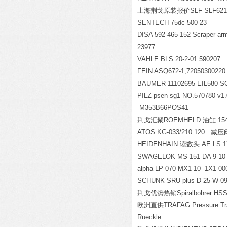
上海荆戈原装报价SLF SLF6216-
SENTECH 75dc-500-23
DISA 592-465-152 Scraper ar
23977
VAHLE BLS 20-2-01 590207
FEIN ASQ672-1,72050300220
BAUMER 11102695 EIL580-SC
PILZ psen sg1 NO.570780 v1.
M353B66POS41
荆戈汇聚ROEMHELD 油缸 15461
ATOS KG-033/210 120.. 减压
HEIDENHAIN 读数头 AE LS 176
SWAGELOK MS-151-DA 9-10
alpha LP 070-MX1-10 -1X1-0
SCHUNK SRU-plus D 25-W-09
荆戈优势热销Spiralbohrer HSS-E
欧洲直供TRAFAG Pressure Tran
Rueckle