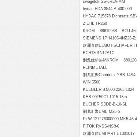
swagelok SS-6R3A-MM
hydac HDA 3844-A-400-000
HYDAC 715878 Dichtsatz SB
ZIEHL TR250
KROM 88610968 BCU 460
SIEMENS 1PH4105-4NZ26-Z
欧洲直供ELMOT-SCHAFER TEQSFA
BCH1301N12A1C
荆戈优势热销KROM 88012042
FEINMETALL
荆戈汇聚Contrinex YBB-14S4-
WIN 5500
KUEBLER 8.5800.2265.1024
KEB 00F50C1-1015 15m
BUCHER SDDB-B-10-SL
荆戈汇聚EMB M25-S
R+W 127276000000 MK5-45-4
FITOK RVSS-NS8-6
欧洲直供EMHART E1001017