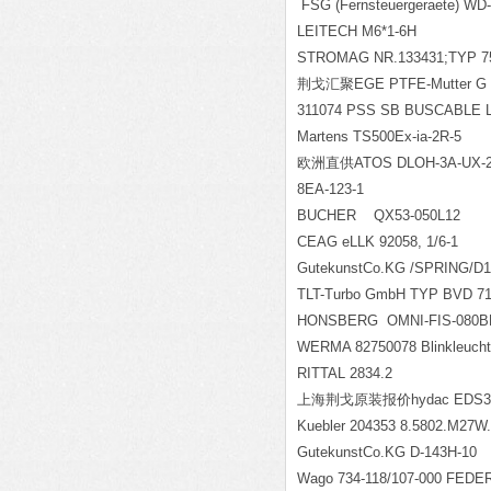
FSG (Fernsteuergeraete) WD
LEITECH M6*1-6H
STROMAG NR.133431;TYP 7
荆戈汇聚EGE PTFE-Mutter G
311074 PSS SB BUSCABLE 
Martens TS500Ex-ia-2R-5
欧洲直供ATOS DLOH-3A-UX-
8EA-123-1
BUCHER QX53-050L12
CEAG eLLK 92058, 1/6-1
GutekunstCo.KG /SPRING/D1
TLT-Turbo GmbH TYP BVD 71
HONSBERG OMNI-FIS-080B
WERMA 82750078 Blinkleuch
RITTAL 2834.2
上海荆戈原装报价hydac EDS3346
Kuebler 204353 8.5802.M27W
GutekunstCo.KG D-143H-10
Wago 734-118/107-000 FED