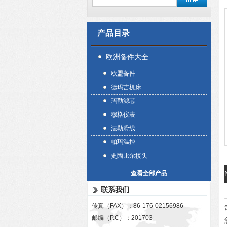
产品目录
欧洲备件大全
欧盟备件
德玛吉机床
玛勒滤芯
穆格仪表
法勒滑线
帕玛温控
史陶比尔接头
查看全部产品
联系我们
传真（FAX）：86-176-02156986
邮编（P.C）：201703