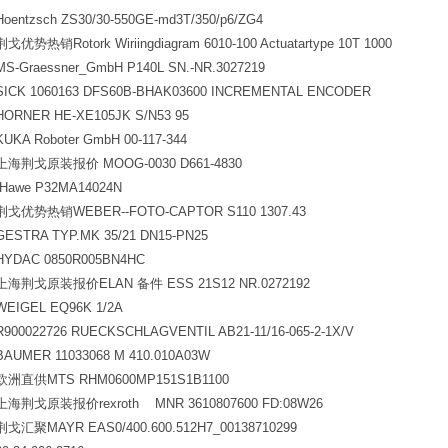
Hoentzsch ZS30/30-550GE-md3T/350/p6/ZG4
荆戈优势热销Rotork Wiriingdiagram 6010-100 Actuatartype 10T 1000
MS-Graessner_GmbH P140L SN.-NR.3027219
SICK 1060163 DFS60B-BHAK03600 INCREMENTAL ENCODER
HORNER HE-XE105JK S/N53 95
KUKA Roboter GmbH 00-117-344
上海荆戈原装报价 MOOG-0030 D661-4830
Hawe P32MA14024N
荆戈优势热销WEBER--FOTO-CAPTOR S110 1307.43
GESTRA TYP.MK 35/21 DN15-PN25
HYDAC 0850R005BN4HC
上海荆戈原装报价ELAN 备件 ESS 21S12 NR.0272192
WEIGEL EQ96K 1/2A
R900022726 RUECKSCHLAGVENTIL AB21-11/16-065-2-1X/V
BAUMER 11033068 M 410.010A03W
欧洲直供MTS RHM0600MP151S1B1100
上海荆戈原装报价rexroth MNR 3610807600 FD
荆戈汇聚MAYR EAS0/400.600.512H7_00138710299