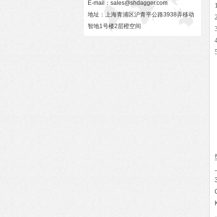
E-mail：
sales@shdagger.com
地址：上海青浦区沪青平公路3938弄移动
智地1号楼2层橙空间