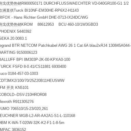
荆戈优势热销R900050171 DURCHFLUSSWAECHTER VD-040GR100-G1 1/2
欧洲直供Turck BI10NF-EM30HE-RP6X2-H1143
RIFOX - Hans Richter GmbH DHE-0713-IX24DC/WG
荆戈优势热销KROM 88612953 BCU 460-10/1W3GBD3
PHOENIX 5440392
GEKA 20.0083.1
legrand BTR NETCOM Patchkabel AWG 26 1 Cat.6A blau2xRJ4 130845A044
HARTING 9150006123
BALLUFF BPI 8M303P-2K-00-KPXA0-100
TURCK FSFD 8-0.41/CS11881 6930400
suco 0184-457-03-1003
CDT3MX2/100/70/25Z20B11HEUSWW
IFM
开关 KN5101
KOBOLD--DSV-210HROR08
Rexroth R911305276
JUMO 706510/15-23/020,261
EUCHNER MGB-L2-AR-AA2A1-S1-L-110168
HBM K-WA-T-020W-32K-K2-F1-1-8-5m
IMPAC 3836152