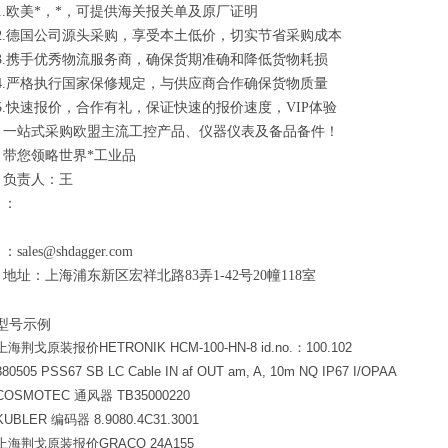
1.欧美*，*，可提供海关报关单及原厂证明
2.德国公司源头采购，享受本土低价，切实节省采购成本
3.携手优秀物流服务商，确保货期准确和降低货物耗损
4.严格执行国家保修规定，与供应商合作确保货物质量
5.快速报价，合作有礼，保证快速的报价速度，VIP体验
一站式采购欧盟主流工控产品、仪器仪表及备品备件！
带您领略世界*工业品
负责人：王
：
：sales@shdagger.com
地址：上海浦东新区宏祥北路83弄1-42号20幢118室
型号示例
上海荆戈原装报价HETRONIK HCM-100-HN-8 id.no.：100.102
380505 PSS67 SB LC Cable IN af OUT am, A, 10m NQ IP67 I/OPAA
COSMOTEC
通风器 TB35000220
KUBLER
编码器 8.9080.4C31.3001
上海荆戈原装报价GRACO 24A155