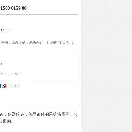
503 0159 00
159 00
兰克福，原装正品，源头采购，杜绝国内代理、办
您一手的优惠报价，而且通过拼单发货，并与优秀
期的准确与快速，带给客户便捷的购物体验。
2
agger.com
0
电设备，仪器仪表，备品备件的采购供应商。公
头采购。