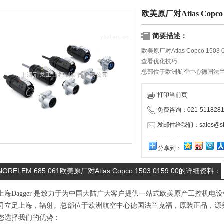
欧美原厂对Atlas Copco 1
简要描述：
欧美原厂对Atlas Copco 1503 0
查看优化技巧
总部位于欧洲航空中心德国法
事处、经销商的层层加价，给
物流服务商携手合作，保证货
打印当前页
免费咨询：021-5118281
发邮件给我们：sales@shd
分享到：
NORELEM 685 061欧美原厂对Atlas Copco 1503 0159 00的详细资料：
上海Dagger 是致力于为中国大陆广大客户提供一站式欧美原产工控机
司立足上海，辐射。总部位于欧洲航空中心德国法兰克福，原装正品，源
您选择我们的优势：