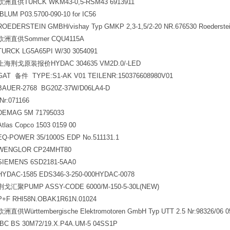
欧洲直供TURCK WKM43-0,5-RSM43 6913911
BLUM P03.5700-090-10 for IC56
ROEDERSTEIN GMBH/vishay Typ GMKP 2,3-1,5/2-20 NR.676530 Roederst
欧洲直供Sommer CQU4115A
TURCK LG5A65PI W/30 3054091
上海荆戈原装报价HYDAC 304635 VM2D.0/-LED
GAT
备件 TYPE:S1-AK V01 TEILENR:150376608980V01
BAUER-2768 BG20Z-37W/D06LA4-D
Nr:071166
DEMAG 5M 71795033
Atlas Copco 1503 0159 00
EQ-POWER 35/1000S EDP No.511131.1
WENGLOR CP24MHT80
SIEMENS 6SD2181-5AA0
HYDAC-1585 EDS346-3-250-000HYDAC-0078
荆戈汇聚PUMP ASSY-CODE 6000/M-150-5-30L(NEW)
P+F RHI58N.OBAK1R61N.01024
欧洲直供Württembergische Elektromotoren GmbH Typ UTT 2.5 Nr:98326/06 0
IBC BS 30M72/19.X.P4A.UM-5 04SS1P