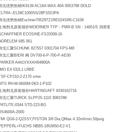
荆戈优势热销IK9139 AC16A MAX.40A 0053798 DOLD
ELTRA--EL58C1000S5/28P10S3PA
荆戈优势热销Euchner70529TZ1RE024SR6-C1638
上海荆戈原装报价WOERNER TYP：PMR-B SN：14651/5 润滑泵
SCHAFFNER ECOSINE-FS33309-16
NORELEM 685 061
荆戈汇聚SCHUNK 827557 0301704 FPS-M8
荆戈汇聚BIERI 阀 DV700-6-P-700-P-AE00
PARKER A441VXXAH04900A
IMO E4 032L1 LRBE
TSF-CP210-2-Z170 smw
MTS RH-M-0600M-D63-1-P102
上海荆戈原装报价HARTING/AFT 9330162716
荆戈汇聚TURCK SLPP25-1110 3083788
PATLITE-0344 STD-223-BG
DS4600A-2000
FMI QG6-2-Q2SSY,PISTON 3/8 Dia,QMax:4.32ml/min,50psig
PEPPERL+FUCHS NBB5-18GM50-E2-V1