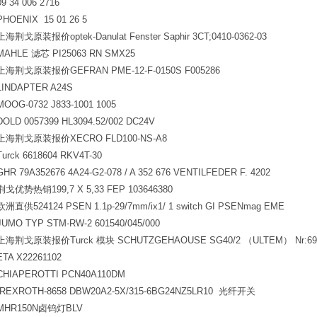
09 34 006 2716
PHOENIX 15 01 26 5
上海荆戈原装报价optek-Danulat Fenster Saphir 3CT;0410-0362-03
MAHLE
滤芯 PI25063 RN SMX25
上海荆戈原装报价GEFRAN PME-12-F-0150S F005286
LINDAPTER A24S
MOOG-0732 J833-1001 1005
DOLD 0057399 HL3094.52/002 DC24V
上海荆戈原装报价XECRO FLD100-NS-A8
Turck 6618604 RKV4T-30
GHR 79A352676 4A24-G2-078 / A 352 676 VENTILFEDER F. 4202
荆戈优势热销199,7 X 5,33 FEP 103646380
欧洲直供524124 PSEN 1.1p-29/7mm/ix1/ 1 switch GI PSENmag EME
JUMO TYP STM-RW-2 601540/045/000
上海荆戈原装报价Turck 模块 SCHUTZGEHAOUSE SG40/2 （ULTEM） Nr:69
ETA X22261102
CHIAPEROTTI PCN40A110DM
REXROTH-8658 DBW20A2-5X/315-6BG24NZ5LR10
光纤开关
MHR150N
卤钨灯BLV