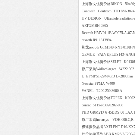
上海荆戈优势价格BIKON 50x8
Contitech Contitech HTD 8M-38
UV-DESIGN Ultraviolet radiati
ARTGMBH 6865
Rexroth HMV01.1E-W0075-A-
rexroth R911313994
荆戈rexroth GTM140-NN1-0
GEMUE VALVE|PLUS1434ANGE
上海荆戈优势价格SELET K0130P
原厂采购Wollschlaeger 64222
E+h PMP51-29M43/D L=280
Newstar FPMA-W400
VANEL T.200.250.3600.A
上海荆戈优势价格TOPEX K00
conrac 5115-rc3020202-008
PHD GRM2TJ-6-45DDS-00-L
原厂采购invensys VDH.606.C
极速报价品牌AXELENT D10-
劲价热销系列ABB KM26/AT200-