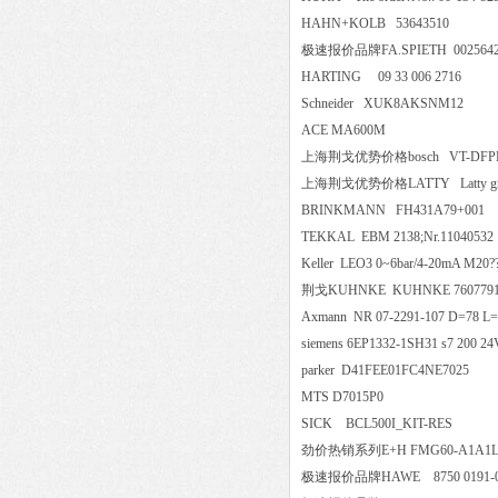
HAHN+KOLB 53643510
极速报价品牌FA.SPIETH 0025642
HARTING 09 33 006 2716
Schneider XUK8AKSNM1
ACE MA600M
上海荆戈优势价格bosch VT-DFPE-A
上海荆戈优势价格LATTY Latty gra
BRINKMANN FH431A79+
TEKKAL EBM 2138;Nr.1104
Keller LEO3 0~6bar/4-20mA M
荆戈KUHNKE KUHNKE 760779
Axmann NR 07-2291-107 D=7
siemens 6EP1332-1SH31 s7 2
parker D41FEE01FC4NE702
MTS D7015P0
SICK BCL500I_KIT-RES
劲价热销系列E+H FMG60-A1A
极速报价品牌HAWE 8750 01