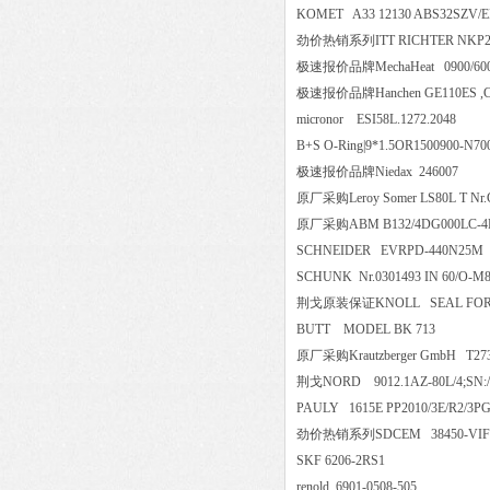
KOMET A33 12130 ABS32SZ
劲价热销系列ITT RICHTER NKP200
极速报价品牌MechaHeat 0900/6
极速报价品牌Hanchen GE110ES ,Cont
micronor ESI58L.1272.204
B+S O-Ring|9*1.5OR1500900-
极速报价品牌Niedax 246007
原厂采购Leroy Somer LS80L T Nr.
原厂采购ABM B132/4DG000LC-4FL
SCHNEIDER EVRPD-440N
SCHUNK Nr.0301493 IN 60
荆戈原装保证KNOLL SEAL FOR
BUTT MODEL BK 713
原厂采购Krautzberger GmbH T2
荆戈NORD 9012.1AZ-80L/4;SN:/8
PAULY 1615E PP2010/3E/R2/3P
劲价热销系列SDCEM 38450-VIF
SKF 6206-2RS1
renold 6901-0508-505