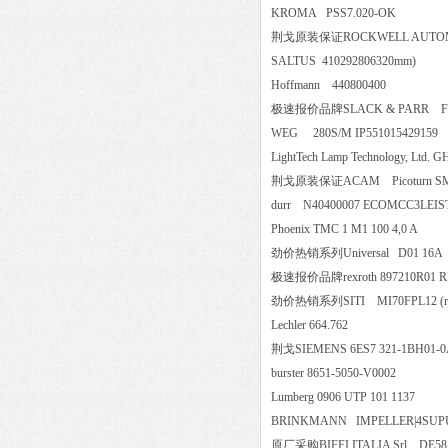
KROMA PSS7.020-OK
荆戈原装保证ROCKWELL AUTOM
SALTUS 410292806320mm)
Hoffmann 440800400
极速报价品牌SLACK & PARR 
WEG 280S/M IP551015429
LightTech Lamp Technology, L
荆戈原装保证ACAM Picoturn
durr N40400007 ECOMCC3L
Phoenix TMC 1 M1 100 4,0 A
劲价热销系列Universal D01 
极速报价品牌rexroth 897210R01 R
劲价热销系列SITI MI70FPL12 (ratio
Lechler 664.762
荆戈SIEMENS 6ES7 321-1BH0
burster 8651-5050-V0002
Lumberg 0906 UTP 101 1137
BRINKMANN IMPELLER|4S
原厂采购BIFFI ITALIA Srl DE5816