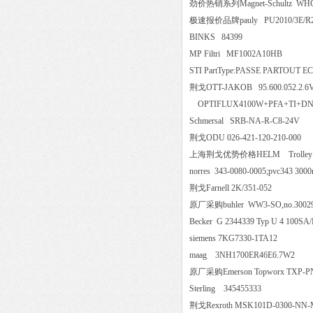
劲价热销系列Magnet-Schultz WH
极速报价品牌pauly PU2010/3E/R2/3P
BINKS 84399
MP Filtri MF1002A10HB
STI PartType:PASSE PARTOUT ECO 
荆戈OTT-JAKOB 95.600.052.
OPTIFLUX4100W+PFA+TI+DN15 
Schmersal SRB-NA-R-C8-24
荆戈ODU 026-421-120-210-00
上海荆戈优势价格HELM Trolley
norres 343-0080-0005;pvc343
荆戈Farnell 2K/351-052
原厂采购buhler WW3-SO,no.3
Becker G 2344339 Typ U 4 100S
siemens 7KG7330-1TA12
maag 3NH1700ER46E6.7W
原厂采购Emerson Topworx T
Sterling 345455333
荆戈Rexroth MSK101D-0300-N