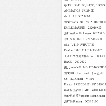
eputec II0036 36''(914mm) Alum
ANIMATICS SM2340D
abb PHARPS32000000
荆戈rexorth R911295328 HMS0
EMILE MAURIN 232016X
原厂采购Wollschlaeger 6322
原厂采购FIMET 2217700260
sika VT1541VHUTTI30
Danfoss 178B1111 011432G
上海荆戈优势价格Lenze E82EV
BACO 200 262 2
荆戈rexroth 0811404902 4WRP
荆戈HBC Touch switch ( long )
CS-iTEC GmbH VA400
Flamco PRESCOR B1-1/2" 28206 
极速报价品牌JUMO 401006/00
劲价热销系列Robert Bosch G
原厂采购moog D634-319C