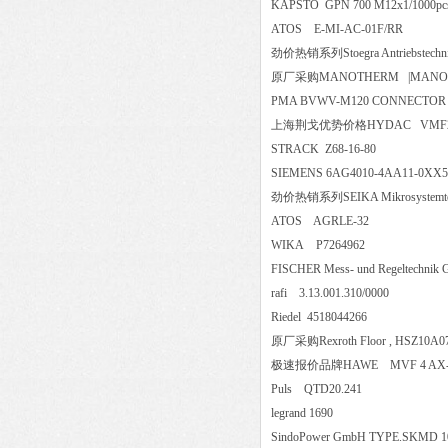
KAPSTO GPN 700 M12x1/10
ATOS E-MI-AC-01F/RR
劲价热销系列Stoegra Antriebstech
原厂采购MANOTHERM |MANOMET
PMA BVWV-M120 CONNECT
上海荆戈优势价格HYDAC VMF2J
STRACK Z68-16-80
SIEMENS 6AG4010-4AA11-
劲价热销系列SEIKA Mikrosystem
ATOS AGRLE-32
WIKA P7264962
FISCHER Mess- und Regeltec
rafi 3.13.001.310/0000
Riedel 4518044266
原厂采购Rexroth Floor , HSZ10A0
极速报价品牌HAWE MVF 4 
Puls QTD20.241
legrand 1690
SindoPower GmbH TYPE.SKM