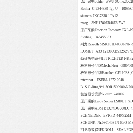
原厂采购buhler WW3-SO,no.3
Becker G 2344339 Typ U 4 100S
siemens 7KG7330-1TA12
maag 3NH1700ER46E6.7W
原厂采购Emerson Topworx T
Sterling 345455333
荆戈Rexroth MSK101D-0300-N
KOMET A33 12130 ABS32SZ
劲价热销系列ITT RICHTER NKP200
极速报价品牌MechaHeat 0900/6
极速报价品牌Hanchen GE110ES ,Cont
micronor ESI58L.1272.204
B+S O-Ring|9*1.5OR1500900-
极速报价品牌Niedax 246007
原厂采购Leroy Somer LS80L T Nr.
原厂采购ABM B132/4DG000LC-4FL
SCHNEIDER EVRPD-440N
SCHUNK Nr.0301493 IN 60
荆戈原装保证KNOLL SEAL FOR