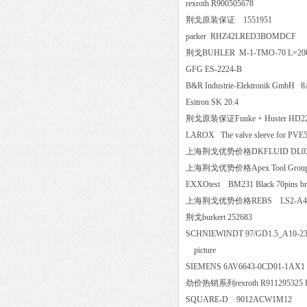
rexroth R900505678
荆戈原装保证 1551951
parker RHZ42LRED3BOM
荆戈BUHLER M-1-TMO-70 
GFG ES-2224-B
B&R Industrie-Elektronik Gmb
Esitron SK 20.4
荆戈原装保证Funke + Huster HD
LAROX The valve sleeve for 
上海荆戈优势价格DKFLUID D
上海荆戈优势价格Apex Tool Group el
EXXOtest BM231 Black 70pins 
上海荆戈优势价格REBS LS2-A450
荆戈burkert 252683
SCHNIEWINDT 97/GD1.5_A10
picture
SIEMENS 6AV6643-0CD01-
劲价热销系列rexroth R911295325
SQUARE-D 9012ACW1M1