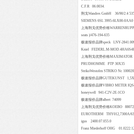
C.F.R 06.0034.
荆戈Wandres GmbH 36/90/2.4
SIEMENS 6SL 3995-6LX00-0
上海荆戈优势价格WARRENRUPP REPAIRKIT |
seats )/476-194-635
极速报价品牌speck LNY-2841
Kniel FEDERL.M-MOD.4H
上海荆戈优势价格MAXIMATOR PUM
PRUDHOMME PTP 30X35
StrikoWestofen STRIKO Nr. 10
极速报价品牌GUTEKUNST 1,5X25
极速报价品牌VIBRO METER IQS450
honeywell 941-C2V-2E-1CO
极速报价品牌albert 74099
上海荆戈优势价格KOEBO 880
EUROTHERM THY012,7300A/
igus 2400.07.055.0
Franz Miederhoff OHG 01.02