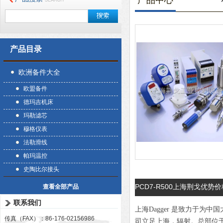
产品中心
产品目录
欧洲备件大全
欧盟备件
德玛吉机床
玛勒滤芯
穆格仪表
法勒滑线
帕玛温控
史陶比尔接头
PCD7-R500上海荆戈优势价
查看全部产品
联系我们
上海Dagger 是致力于
传真（FAX）：86-176-02156986
司立足上海，辐射。总部位