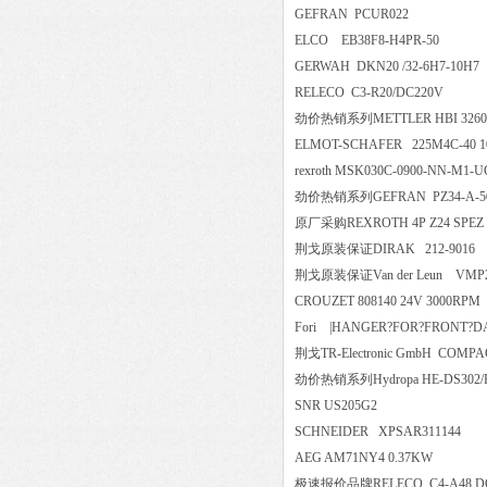
GEFRAN PCUR022
ELCO EB38F8-H4PR-50
GERWAH DKN20 /32-6H7-1
RELECO C3-R20/DC220V
劲价热销系列METTLER HBI 3260-2
ELMOT-SCHAFER 225M4C-40
rexroth MSK030C-0900-NN-
劲价热销系列GEFRAN PZ34-
原厂采购REXROTH 4P Z24 
荆戈原装保证DIRAK 212-9
荆戈原装保证Van der Leun VM
CROUZET 808140 24V 3000
Fori |HANGER?FOR?FRONT?DAE
荆戈TR-Electronic GmbH COM
劲价热销系列Hydropa HE-DS30
SNR US205G2
SCHNEIDER XPSAR311144
AEG AM71NY4 0.37KW
极速报价品牌RELECO C4-A48