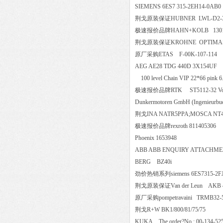
SIEMENS 6ES7 315-2EH14
荆戈原装保证HUBNER LWL-
极速报价品牌HAHN+KOLB 1
荆戈原装保证KROHNE OPTIMASS 13
原厂采购ETAS F-00K-107-
AEG AE28 TDG 440D 3X15
100 level Chain VIP 22*66 p
极速报价品牌RTK ST5112-32 Vo
Dunkermotoren GmbH (Ingenieurb
荆戈INA NATR5PPA;MOSCA
极速报价品牌rexroth 8114053
Phoenix 1653948
ABB ABB ENQUIRY ATTAC
BERG BZ40i
劲价热销系列siemens 6ES7315-
荆戈原装保证Van der Leun AKB 
原厂采购pompetravaini TRMB3
荆戈R+W BK1/800/81/75/75
KUKA The order?No.: 00-13