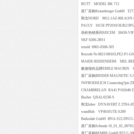
BUTT MODEL BK 713
原厂采购Krautzberger GmbH T2
荆戈NORD 9012.1AZ-80L/4;SN:/8
PAULY 1615E PP2010/3E/R2/3P
劲价热销系列SDCEM 38450-VIF
SKF 6206-2RS1
renold 6901-0508-505
Rexroth Nr:0821100103,PE2-P
MAIER HEIDENHEIM MEL B
极速报价品牌EMILE MAURIN 
原厂采购BINDER MAGNETIC G
JWFROEHLICH Connecting?pi
CHAMBRELAN RA41 P102648
Bucher QX42-025R-S
荆戈loher DYNAVERT Z 2T9A
wandfluh VP40101/TE-S2
Barksdale GmbH BNA-S22-DN
原厂采购Schmalz 10_01_02_007
原厂采购REMBE GmbH BT1/2-