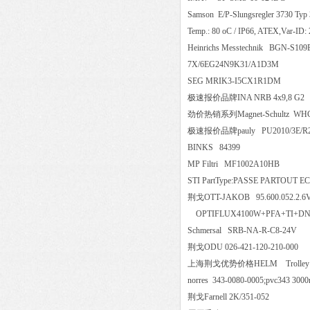
Samson E/P-Slungsregler 3730 Typ 
Temp.: 80 oC / IP66, ATEX,Var
Heinrichs Messtechnik BGN-S
7X/6EG24N9K31/A1D3M
SEG MRIK3-I5CX1R1DM
极速报价品牌INA NRB 4x9,8
劲价热销系列Magnet-Schultz WH
极速报价品牌pauly PU2010/3E/R2/3P
BINKS 84399
MP Filtri MF1002A10HB
STI PartType:PASSE PARTOUT ECO 
荆戈OTT-JAKOB 95.600.052.
OPTIFLUX4100W+PFA+TI+DN15 
Schmersal SRB-NA-R-C8-24
荆戈ODU 026-421-120-210-00
上海荆戈优势价格HELM Trolley
norres 343-0080-0005;pvc343
荆戈Farnell 2K/351-052