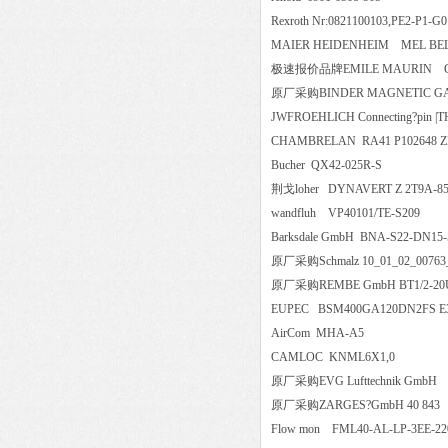
Rexroth Nr:0821100103,PE2-P
MAIER HEIDENHEIM MEL B
极速报价品牌EMILE MAURIN 
原厂采购BINDER MAGNETIC G
JWFROEHLICH Connecting?pi
CHAMBRELAN RA41 P102648
Bucher QX42-025R-S
荆戈loher DYNAVERT Z 2T9A
wandfluh VP40101/TE-S2
Barksdale GmbH BNA-S22-DN
原厂采购Schmalz 10_01_02_007
原厂采购REMBE GmbH BT1/2-
EUPEC BSM400GA120DN2F
AirCom MHA-A5
CAMLOC KNML6X1,0
原厂采购EVG Lufttechnik GmbH E
原厂采购ZARGES?GmbH 40 
Flow mon FML40-AL-LP-3EE