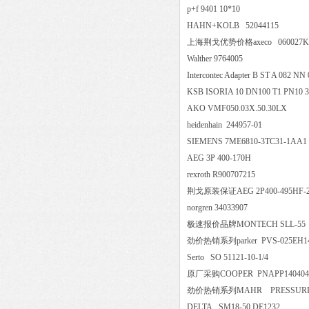
p+f 9401 10*10
HAHN+KOLB 52044115
上海荆戈优势价格axeco 060027K
Walther 9764005
Intercontec Adapter B ST A 082
KSB ISORIA 10 DN100 T1 PN
AKO VMF050.03X.50.30LX
heidenhain 244957-01
SIEMENS 7ME6810-3TC31-
AEG 3P 400-170H
rexroth R900707215
荆戈原装保证AEG 2P400-495HF
norgren 34033907
极速报价品牌MONTECH SLL
劲价热销系列parker PVS-025
Serto SO 51121-10-1/4
原厂采购COOPER PNAPP14
劲价热销系列MAHR PRESSURE 
DELTA SM18-50 DE1232