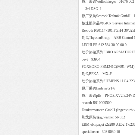
原厂采购Wollschlaeger 61676
3/4 DSG-4
原厂采购Schrack Technik Gmb
极速报价品牌GKN Service Internat
Rexroth R901147101,PGH4-3
荆戈ThyssenKrupp ABB Contr
LECHLER 612.564.30.00.00.0
劲价热销系列EBRO ARMATUREN G
bevi 93954
FOXBORO FBM241C(P091
荆戈BEKA MX-F
劲价热销系列SIEMENS 1LG4 2
原厂采购findeva GT-6
原厂采购pilz PNOZ XV2 3/24V
rexroth R910999509
Dunkermotoren GmbH (Ingenieur
荆戈原装保证walther SN832
EBM ebmpapst r2e280-AE52-17/
specialinsert 303 0030.16