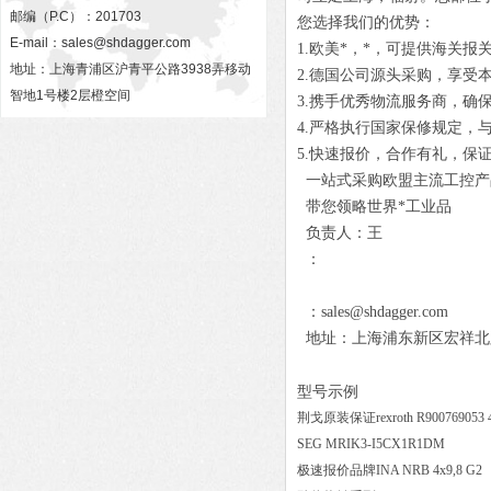
邮编（P.C）：201703
您选择我们的优势：
E-mail：
sales@shdagger.com
1.欧美*，*，可提供海关报
地址：上海青浦区沪青平公路3938弄移动
2.德国公司源头采购，享受
智地1号楼2层橙空间
3.携手优秀物流服务商，确
4.严格执行国家保修规定，
5.快速报价，合作有礼，保
一站式采购欧盟主流工控产
带您领略世界*工业品
负责人：王
：
：sales@shdagger.com
地址：上海浦东新区宏祥北路83
型号示例
荆戈原装保证rexroth R900769053
SEG MRIK3-I5CX1R1DM
极速报价品牌INA NRB 4x9,8