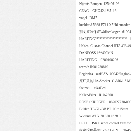
Nijhuis Pompen 125406106
CEAG GHG42-1V5116
vogel DM7
kuebler 8.5868.F711.X5H6 en
荆戈原装保证Wollschlaeger 6
HARTING??????????????????????
Halfen Cust-in Channel HTA-C
DANFOSS 16*400MN
HARTTING 9200100296
rexroth R901230819
Regloplas seal/352-100042/Re
原厂采购HA-Stocker G-M6-1
Steimel sf4/63rd
Keller-Filter R10-2300
ROSE+KRIEGER 082027730
Buhler TF-GL-BB PT100 =
Wieland WLN.70.320.1628.0
FREI DSKE series control trans
极速报价品牌EVA AC-CVFF50-