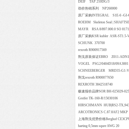
DEIF TAP 210DG/3
劲价热销系列 NP260000
原厂采购INTEGRAL S1E-6 -
ROEHM Skeleton Seal | SHAFTSE
MAYR RSA 8/897.000.0 SO 
原厂采购KSR kubler ASR-ST1.5
SCHUNK 370700
rexroth R900917569
荆戈原装保证EBRO Z011-ADN
VOGEL PSG2/0404D18/09A
SCHNEEBERGER MRD35-G1
荆戈rexroth R900077650
REXROTH 3842518740
极速报价品牌SOR BH-025029
Greifer TK-160-R/15030106
HIRSCHMANN HUB|RS2-TX,
ARCOTRONICS C.87.8AF2
上海荆戈优势价格Berghof CE3CPU-1
harting 0,5mm squre AWG 20