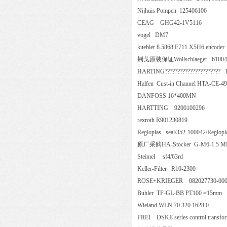
Nijhuis Pompen 125406106
CEAG GHG42-1V5116
vogel DM7
kuebler 8.5868.F711.X5H6 en
荆戈原装保证Wollschlaeger 6
HARTING??????????????????????
Halfen Cust-in Channel HTA-C
DANFOSS 16*400MN
HARTTING 9200100296
rexroth R901230819
Regloplas seal/352-100042/Re
原厂采购HA-Stocker G-M6-1
Steimel sf4/63rd
Keller-Filter R10-2300
ROSE+KRIEGER 082027730
Buhler TF-GL-BB PT100 =
Wieland WLN.70.320.1628.0
FREI DSKE series control trans