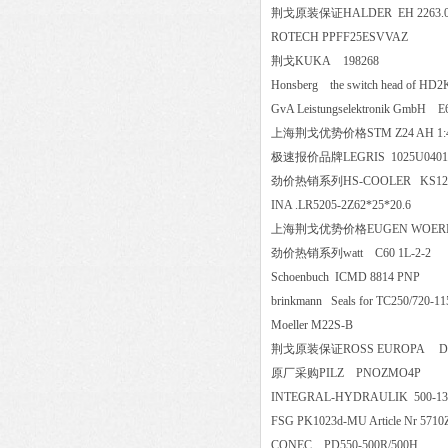
荆戈原装保证HALDER EH 226
ROTECH PPFF25ESVVAZ
荆戈KUKA 198268
Honsberg the switch head o
GvA Leistungselektronik Gmb
上海荆戈优势价格STM Z24 AH
极速报价品牌LEGRIS 1025U
劲价热销系列HS-COOLER KS12
INA .LR5205-2Z62*25*20.6
上海荆戈优势价格EUGEN WOERNER
劲价热销系列watt C60 1L-2
Schoenbuch ICMD 8814 PN
brinkmann Seals for TC250/7
Moeller M22S-B
荆戈原装保证ROSS EUROPA 
原厂采购PILZ PNOZMO4
INTEGRAL-HYDRAULIK 500-
FSG PK1023d-MU Article Nr 5
CONEC PD550-500R/500H