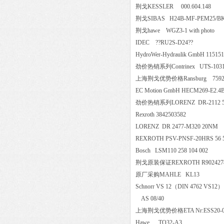
荆戈KESSLER 000.604.148
荆戈SIBAS H24B-MF-PEM
荆戈hawe WGZ3-1 with pho
IDEC ??RU2S-D24??
HydroWer-Hydraulik GmbH 11
劲价热销系列Contrinex UTS-1
上海荆戈优势价格Ransburg 7
EC Motion GmbH HECM269-
劲价热销系列LORENZ DR-211
Rexroth 3842503582
LORENZ DR 2477-M320 2
REXROTH PSV-PNSF-20HRS 56
Bosch LSM110 258 104 002
荆戈原装保证REXROTH R9024
原厂采购MAHLE KL13
Schnorr VS 12
（DIN 4762 VS
AS 08/40
上海荆戈优势价格ETA Nr:ESS20
Hawe _TQ32-A3