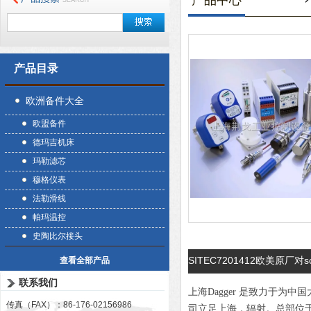
产品中心
产品目录
欧洲备件大全
欧盟备件
德玛吉机床
玛勒滤芯
穆格仪表
法勒滑线
帕玛温控
史陶比尔接头
SITEC7201412欧美原厂对s
查看全部产品
联系我们
上海Dagger 是致力于
传真（FAX）：86-176-02156986
司立足上海，辐射。总部位