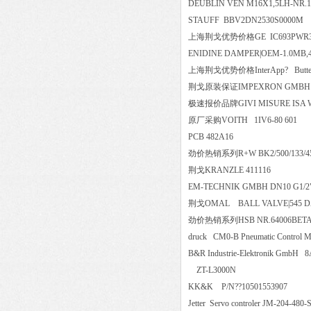
DEUBLIN VEN M16X1,5LH-NR
STAUFF BBV2DN2530S00
上海荆戈优势价格GE IC693PWR33
ENIDINE DAMPER|OEM-1.0MB
上海荆戈优势价格InterApp? Butterf
荆戈原装保证IMPEXRON GMB
极速报价品牌GIVI MISURE ISA W05Z
原厂采购VOITH 1IV6-80 60
PCB 482A16
劲价热销系列R+W BK2/500/133
荆戈KRANZLE 411116
EM-TECHNIK GMBH DN10 G1/
荆戈OMAL BALL VALVE|545 D
劲价热销系列HSB NR.64006BETA 1
druck CM0-B Pneumatic Control
B&R Industrie-Elektronik Gmb
ZT-L3000N
KK&K P/N??10501553907
Jetter Servo controler JM-204