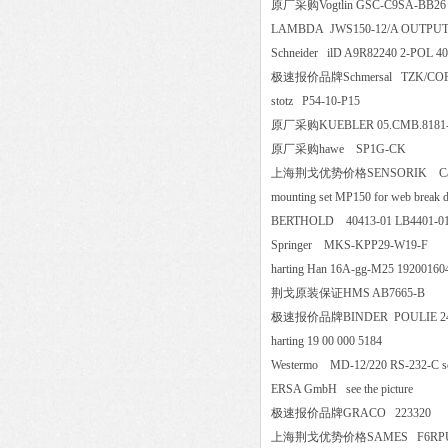
原厂采购Vogtlin GSC-C9SA-BB26 
LAMBDA JWS150-12/A OUTPU
Schneider ilD A9R82240 2-PO
极速报价品牌Schmersal TZK
stotz P54-10-P15
原厂采购KUEBLER 05.CMB.8
原厂采购hawe SP1G-CK
上海荆戈优势价格SENSORIK Cantilever "sla
mounting set MP150 for web bre
BERTHOLD 40413-01 LB4401-01-0x-G
Springer MKS-KPP29-W19-
harting Han 16A-gg-M25 1920
荆戈原装保证HMS AB7665-
极速报价品牌BINDER POULIE 24 
harting 19 00 000 5184
Westermo MD-12/220 RS-232-C 
ERSA GmbH see the picture
极速报价品牌GRACO 22332
上海荆戈优势价格SAMES F6