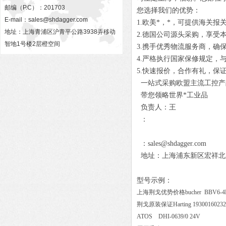
邮编（P.C）：201703
您选择我们的优势：
E-mail：
sales@shdagger.com
1.欧美*，*，可提供海关报
地址：上海青浦区沪青平公路3938弄移动
2.德国公司源头采购，享受
智地1号楼2层橙空间
3.携手优秀物流服务商，确
4.严格执行国家保修规定，
5.快速报价，合作有礼，保
一站式采购欧盟主流工控产
带您领略世界*工业品
负责人：王
：
：sales@shdagger.com
地址：上海浦东新区宏祥北路83
型号示例：
上海荆戈优势价格bucher BBV6-4F
荆戈原装保证Harting 19300160
ATOS DHI-0639/0 24V