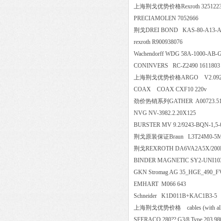
上海荆戈优势价格Rexroth 325122
PRECIAMOLEN 7052666
荆戈DREI BOND KAS-80-A1
rexroth R900938076
Wachendorff WDG 58A-1000-
CONINVERS RC-Z2490 161
上海荆戈优势价格ARGO V2.0
COAX COAX CXF10 220
劲价热销系列GATHER A00723.510.
NVG NV-3982.2.20X125
BURSTER MV 9.2/9243-BQN-1
荆戈原装保证Braun L3T24M
荆戈REXROTH DA6VA2A5X
BINDER MAGNETIC SY2-U
GKN Stromag AG 35_HGE_490_
EMHART M066 643
Schneider K1D011B+KAC1
上海荆戈优势价格 cables (with all
SFERACO 280?? G3/8 Type 203