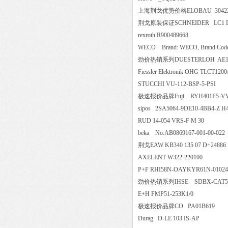
上海荆戈优势价格ELOBAU 30
荆戈原装保证SCHNEIDER LC
rexroth R900489668
WECO Brand: WECO, Brand Code:
劲价热销系列DUESTERLOH AE
Fiessler Elektronik OHG TLC
STUCCHI VU-112-BSP-5-P
极速报价品牌Fuji RYH401F
sipos 2SA5064-9DE10-4BB4-
RUD 14-054 VRS-F M 30
beka No.AB0869167-001-00-
荆戈EAW KB340 135 07 D+2488
AXELENT W322-220100
P+F RHI58N-OAYKYR61N-0
劲价热销系列IHSE SDBX-CAT5-K
E+H FMP51-253K1/0
极速报价品牌CO PA01B61
Durag D-LE 103 IS-AP