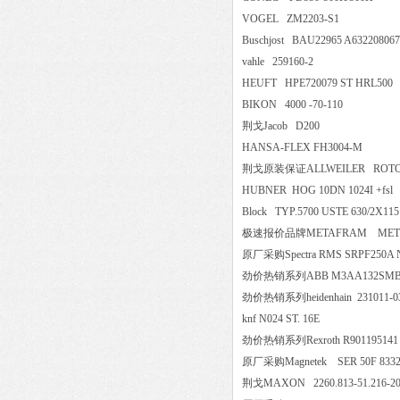
VOGEL ZM2203-S1
Buschjost BAU22965 A6322
vahle 259160-2
HEUFT HPE720079 ST HR
BIKON 4000 -70-110
荆戈Jacob D200
HANSA-FLEX FH3004-M
荆戈原装保证ALLWEILER ROTOR E50.
HUBNER HOG 10DN 1024I +
Block TYP.5700 USTE 630/2X
极速报价品牌METAFRAM MET
原厂采购Spectra RMS SRPF250
劲价热销系列ABB M3AA132SMB4 3
劲价热销系列heidenhain 2310
knf N024 ST. 16E
劲价热销系列Rexroth R901195141
原厂采购Magnetek SER 50F 83
荆戈MAXON 2260.813-51.2