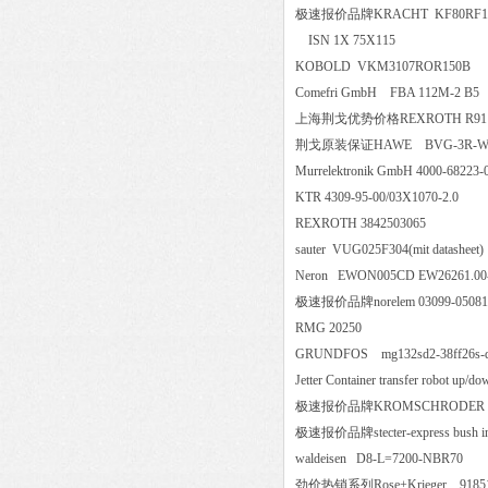
极速报价品牌KRACHT KF80RF
ISN 1X 75X115
KOBOLD VKM3107ROR15
Comefri GmbH FBA 112M-2
上海荆戈优势价格REXROTH R9
荆戈原装保证HAWE BVG-3R
Murrelektronik GmbH 4000-682
KTR 4309-95-00/03X1070-2.0
REXROTH 3842503065
sauter VUG025F304(mit datas
Neron EWON005CD EW2626
极速报价品牌norelem 03099-0
RMG 20250
GRUNDFOS mg132sd2-38ff2
Jetter Container transfer robot
极速报价品牌KROMSCHRODER
极速报价品牌stecter-express bus
waldeisen D8-L=7200-NBR7
劲价热销系列Rose+Krieger 9