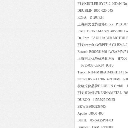
荆戈KISTLER SY2712-20DaN No.2
DEUBLIN 1005-020-045
ROFA D-207KH
上海荆戈优势价格Druck PTX5072-T
RALF BRINKMANN 4056281
Dr. Fritz FAULHABER MOTOR
荆戈rexroth 4WRPEH 6 C3 B24
Rexroth R900581366 4WRAP6
上海荆戈优势价格HIMA H7
6SE7038-6EK84-1GF0
Turck NI14-M18-AD4X-H1141
rexroth RV7-1X/10-14RE01MCO
极速报价品牌DEUBLIN GmbH Deubli
荆戈原装保证KENNAMETAL 20
DURGO 41555/25 DN25
BKW B3000238405
Apollo 58000-400
BUHL 05-SA25P01-03
Baumer CFAM 12P1600