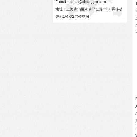
E-mail：
sales@shdagger.com
地址：上海青浦区沪青平公路3938弄移动
智地1号楼2层橙空间