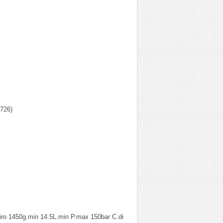
726)
0g.min 14.5L.min P.max 150bar C.di