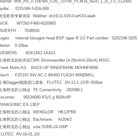
Manner MW_HS_0.15KNm_0.05_-10+85_PCM16_6620_1_oi_2.5_S12000
hydac EDS346-3-016-000
荆戈欧美专家供应 Walther dn19-11-019-0-wr533-aaah
SICK WT260-F480-6020983
WUERTH 7038550
Legris Internal hexagon head BSP taper R 1/2 Part number : 0202198 020
Herion 0-10bar
SIEMENS 6GK1561-1AA01
上海荆戈劲价供应CMR Stromwandler (4-20mA/4-20mA) MSIG
Frank Mohn AS BACK-UP RINGFRANK MOHNF4689
Atech FZ5197-INV.AC-2 48/450 FLASH WINDMILL
上海Dagger德国进口原装 FLUTEC DV-12-1.1/OP-350bar
上海荆戈匠心独运 TE Connectivity 282088-1
socomec 95534080 ATyS g 800A/4P
PANASONIC EX-13EP
上海荆戈匠心独运 WENGLOR HK12PB8
上海荆戈匠心独运 Bachmann AI204/2
上海荆戈匠心独运 sola SDN5-24-100P
FLUTEC RV-16-01.1/0