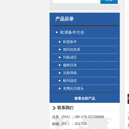
产品目录
欧洲备件大全
欧盟备件
德玛吉机床
玛勒滤芯
穆格仪表
法勒滑线
帕玛温控
史陶比尔接头
查看全部产品
联系我们
传真（FAX）：86-176-02156986
邮编（P.C）：201703