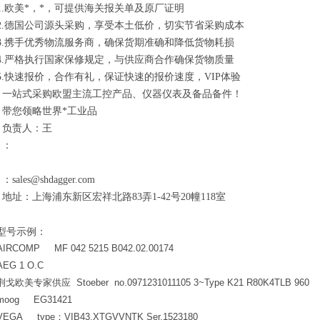
1.欧美*，*，可提供海关报关单及原厂证明
2.德国公司源头采购，享受本土低价，切实节省采购成本
3.携手优秀物流服务商，确保货期准确和降低货物耗损
4.严格执行国家保修规定，与供应商合作确保货物质量
5.快速报价，合作有礼，保证快速的报价速度，VIP体验
一站式采购欧盟主流工控产品、仪器仪表及备品备件！
带您领略世界*工业品
负责人：王
：
：sales@shdagger.com
地址：上海浦东新区宏祥北路83弄1-42号20幢118室
型号示例：
AIRCOMP MF 042 5215 B042.02.00174
AEG 1 O.C
荆戈欧美专家供应 Stoeber no.0971231011105 3~Type K21 R80K4TLB 960
moog EG31421
VEGA type
：VIB43.XTGVVNTK Ser.1523180