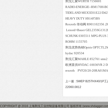
荆戈汇聚
WURTH 7156601
RADIO-ENERGIE--RM170H-B
TIDELAND MEX5D31E22/D425
HEAVY DUTY HS14F5BS
Rexroth 传动阀 R901102356 ,
Lenord+Bauer GEL235SG131
SCHUNK 0305511 MPG-PLUS 
ROHM 1155705
荆戈优势
热销
Optris OPTCTL
hydac 920534
荆戈汇聚
MAHLE 852761 smn2
欧洲直供
HYDAC-10036VR 2 D
rexroth PVF20/20-20RA01
上一篇 :
SWEP B25THX40/1P
22060.0812
COPYRIGHT @ 2016 上海荆戈工业控制设备有限公司 版权所有 (www.shdagger.