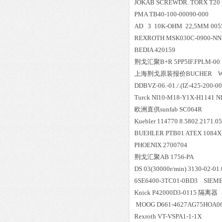
JOKAB SCREWDR. TORX T20
PMA TB40-100-00090-000
AD 3 10K-OHM 22,5MM 005
REXROTH MSK030C-0900-NN
BEDIA 420159
荆戈汇聚
B+R 5PP5IF.FPLM-00
上海荆戈原装报价
BUCHER WE
DDBVZ-06.-01./.(IZ-425-200-00
Turck NI10-M18-Y1X-H1141 N
欧洲直供
sunfab SC064R
Kuebler 114770 8.5802.2171.0
BUEHLER PTB01 ATEX 1084X
PHOENIX 2700704
荆戈汇聚
AB 1756-PA
DS 03(30000r/min) 3130-02-01.
6SE6400-3TC01-0BD3 SIEM
Knick P42000D3-0115 隔离器
MOOG D661-4627AG75HOA0
Rexroth VT-VSPA1-1-1X