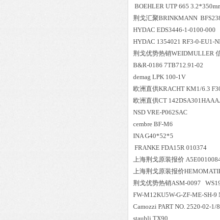
BOEHLER UTP 665 3.2*350mm
荆戈汇聚
BRINKMANN BFS238
HYDAC EDS3446-1-0100-000
HYDAC 1354021 RF3-0-EU1-NM
荆戈优势
热销
WEIDMULLER
B&R-0186 7TB712.91-02
demag LPK 100-1V
欧洲直供
KRACHT KM1/6.3 F3
欧洲直供
CT 142DSA301HAAA
NSD VRE-P062SAC
cembre BF-M6
INA G40*52*5
FRANKE FDA15R 010374
上海荆戈原装报价
A5E001008
上海荆戈原装报价
HEMOMATI
荆戈优势
热销
ASM-0097 WS19
FW-M12KU5W-G-ZF-ME-SH-9 N
Camozzi PART NO. 2520-02-1/
staubli TX90