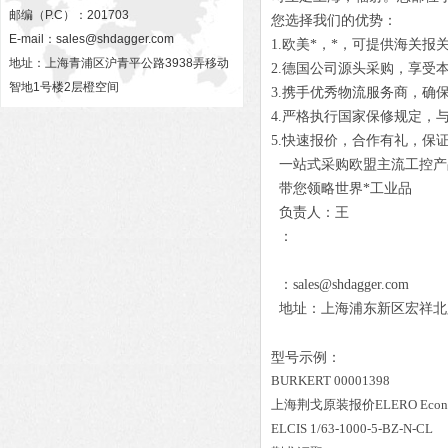
邮编（P.C）：201703
您选择我们的优势：
E-mail：
sales@shdagger.com
1.欧美*，*，可提供海关报
地址：上海青浦区沪青平公路3938弄移动
2.德国公司源头采购，享受
智地1号楼2层橙空间
3.携手优秀物流服务商，确
4.严格执行国家保修规定，
5.快速报价，合作有礼，保
一站式采购欧盟主流工控产
带您领略世界*工业品
负责人：王
：
：sales@shdagger.com
地址：上海浦东新区宏祥北路83
型号示例：
BURKERT 00001398
上海荆戈原装报价
ELERO Econ
ELCIS 1/63-1000-5-BZ-N-CL