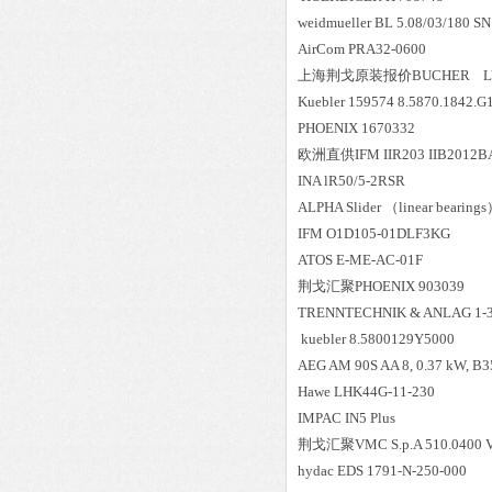
weidmueller BL 5.08/03/180 S
AirCom PRA32-0600
上海荆戈原装报价
BUCHER L
Kuebler 159574 8.5870.1842.G
PHOENIX 1670332
欧洲直供
IFM IIR203 IIB2012
INA lR50/5-2RSR
ALPHA Slider （linear bearin
IFM O1D105-01DLF3KG
ATOS E-ME-AC-01F
荆戈汇聚
PHOENIX 903039
TRENNTECHNIK & ANLAG 1-3
kuebler 8.5800129Y5000
AEG AM 90S AA 8, 0.37 kW, B3
Hawe LHK44G-11-230
IMPAC IN5 Plus
荆戈汇聚
VMC S.p.A 510.0400 
hydac EDS 1791-N-250-000