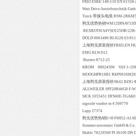
FREI ESKE 148-110 EN 61558-
Watt Drive Antriebstechnik G
Turck 带接头电缆 RSM-2RKM57
荆戈优势
热销
WM12DINAV53D
REXROTH A4VSO125DR/22R-
DOLD 0063486 BL9228.03/81
上海荆戈原装报价
FRIZLEN FKE
EMG KLW.012
Burster 8712-25
KROM 88024306 VAS 1-/2
MOOGHPR18B1 RKP063SM28H
上海荆戈原装报价
SK42 BZIG
ALLWEILER SPF20R46G8 F-
SICK 1055451 DFS60E-TGA
signode washer m 4 569770
Lapp 27374
荆戈优势
热销
E+H FMI52-A1A
Sommer-automatic GmbH & C
Mahle 78229569 PI 36100 DN