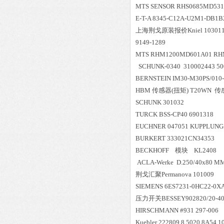
MTS SENSOR RHS0685MD531
E-T-A 8345-C12A-U2M1-DB1B
上海荆戈原装报价
Kniel 1030
9149-1289
MTS RHM1200MD601A01 RH
SCHUNK-0340 310002443 5
BERNSTEIN IM30-M30PS/010
HBM 传感器(扭矩) T20WN 传
SCHUNK 301032
TURCK BSS-CP40 6901318
EUCHNER 047051 KUPPLUNG 
BURKERT 333021CN34353
BECKHOFF 模块 KL2408
ACLA-Werke D.250/40x80 M
荆戈汇聚
Permanova 101009
SIEMENS 6ES7231-0HC22-0X
压力开关BESSEY902820/20-402-1
HIRSCHMANN #931 297-006
Kuebler 222809 8.5020.8A54.1