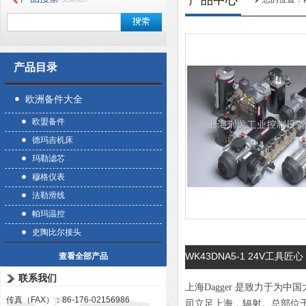
产品中心
产品目录
欧洲备件大全
欧盟备件
德玛吉机床
玛勒滤芯
穆格仪表
法勒滑线
帕玛温控
史陶比尔接头
WK43DNA5-1 24V工具匠心
查看全部产品
联系我们
上海Dagger 是致力于
传真（FAX）：86-176-02156986
司立足上海，辐射。总部位