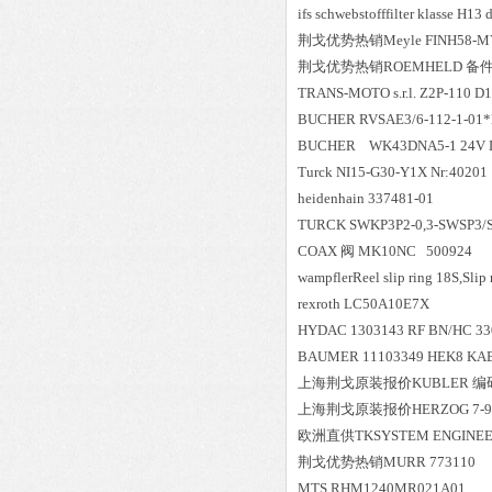
ifs schwebstofffilter klasse H1
荆戈优势
热销
Meyle FINH58-M
荆戈优势
热销
ROEMHELD 备件 V
TRANS-MOTO s.r.l. Z2P-11
BUCHER RVSAE3/6-112-1-01
BUCHER WK43DNA5-1 24
Turck NI15-G30-Y1X Nr:40201
heidenhain 337481-01
TURCK SWKP3P2-0,3-SWSP3/S
COAX 阀 MK10NC 500924
wampflerReel slip ring 18S,Sli
rexroth LC50A10E7X
HYDAC 1303143 RF BN/HC 330 D
BAUMER 11103349 HEK8 KABE
上海荆戈原装报价
KUBLER 编码器
上海荆戈原装报价
HERZOG 7-9
欧洲直供
TKSYSTEM ENGINEE
荆戈优势
热销
MURR 773110
MTS RHM1240MR021A01