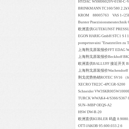
HYDAC WSM06020V-01M-C-V
BRINKMANN TC160/580 2.2k
KROM 88005763 VAS 1-/25
Burster Praezisionsmesstechn
欧洲直供
GUTEKUNST PRESSUR
EGON HARIG GmbH STC1 S I 
pompetravaini "Ersatzteilen 
上海荆戈原装报价
FFT EDAG W
上海荆戈原装报价
Beckhoff BK
欧洲直供
BALLUFF 接近开关 BES
上海荆戈原装报价
Wachendorff
荆戈优势
热销
ROTEC SV16 （fo
XECRO TH22C-4PCGR-S200
Schneider VW3SKR005W1000
TURCK WWAK4-4/S366/S367 
SUN--MBP OEQS-A2
HSW DW-R-20
欧洲直供
KUBLER 码盘 8.9080.
OTT-JAKOB 95.600.033.2.6