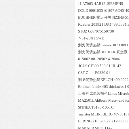
1LA7063-4AB12 SIEMENS
DOLD 0001035 AI 897 AC45-4
EUCHNER 接近开关 NZ2HS-51
Kuebler 203921 D8.1438.6031.
STOZ G67/075150730
VST-20X1.5WD
荆戈优势
热销
banner 307330
荆戈优势
热销
BECKER 真空泵 F
615062 00120562 4-20ma
IGUS CF300.500.01.UL 42
GST Z111.E0339.01
荆戈优势
热销
KELCH 499.0022
Erichsen blade 463 thickness 1.
上海荆戈原装报价
Linos Microb
MA2501LAhlborn Mess- und Re
SPINEA TS170-105TC
meister MEINSBERG MV5010
ELRING 216520029 21700000
MANNER SN.601147