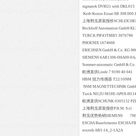
sigmatek DVI021 with DKL015
Kerb-Konus Ensat-SB 308.000.
上海荆戈原装报价
SCHL
Beckhoff Automation GmbH 
TURCK PIF43TMB5 3070796
PHOENIX 1674668
ERICHSEN GmbH & Co. KG 906
SIEMENS 6AR1306-0HA00-0A
Sommer-automatic GmbH & Co
欧洲直供
Linde 7 9190 40 041
HBM 扭力传感器 T22/10NM
NSM MAGNETTECHNIK GmbH e
Turck NI12U-M18E-AP6X-H11
欧洲直供
SCHUNK 0305152 PZB
上海荆戈原装报价
P.B.M. S.r.l
荆戈优势
热销
SIEMENS 7ML
ESCHA Bauelemente ESCHA FB
rexroth AB1-14_2-1A2