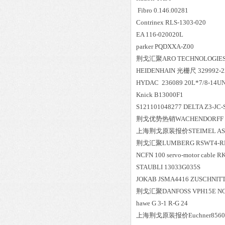
Fibro 0.146.00281
Contrinex RLS-1303-020
EA 116-020020L
parker PQDXXA-Z00
荆戈汇聚
ARO TECHNOLOGIE
HEIDENHAIN 光栅尺 329992-2
HYDAC 236089 20L*7/8-14U
Knick B13000F1
S121101048277 DELTA Z3-JC-
荆戈优势
热销
WACHENDORFF W
上海荆戈原装报价
STEIMEL AS
荆戈汇聚
LUMBERG RSWT4-R
NCFN 100 servo-motor cable R
STAUBLI 13033G035S
JOKAB JSMA4416 ZUSCHNIT
荆戈汇聚
DANFOSS VPH15E NO
hawe G 3-1 R-G 24
上海荆戈原装报价
Euchner856