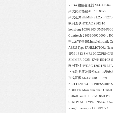
VEGA 物位变送器 VEGAPS64.
荆戈优势
热销
ABC 319077
荆戈汇聚
SIEMENS LZX:PT270
欧洲直供
HYDAC ZBE310
honsberg 10368303 OMNI-P00
Contitech 2803160600000，R
荆戈优势
热销
Murrelektronik 
ABUS Typ: FAHRMOTOR; Nenns
IFM-1843 SMR12GGXFRK
ZIMMER-0025--KWH4501C
欧洲直供
HYDAC 1262175 LF V 
上海荆戈原装报价
JOKAB继电器
荆戈汇聚
SK3384500 Rittal
KLH 1120004100 PRESSURE
KOHLER Maschinenbau GmbH
Balluff GmbH BESM18MI-PSC
STROMAG TYP.6.5NM-497 Auft
wenglor wenglor UC88PCV3