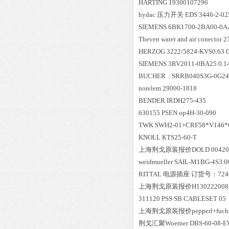
HARTING 19300107296
hydac 压力开关 EDS 3446-2-02
SIEMENS 6BK1700-2BA00-0A
Theven water and air conector 
HERZOG 3222/5824-KVS0.63 G1/
SIEMENS 3RV2011-0BA25 0.14
BUCHER SRRB040S3G-0G
norelem 29000-1818
BENDER IRDH275-435
630155 PSEN op4H-30-090
TWK SWH2-01+CRF58*V146*
KNOLL KTS25-60-T
上海荆戈原装报价
DOLD 00420
weidmueller SAIL-M1BG-4S3.0
RITTAL 电源插座 订货号：7240
上海荆戈原装报价
H130222008
311120 PSS SB CABLESET 05
上海荆戈原装报价
pepperl+fuc
荆戈汇聚
Woerner DBS-60-08-EW