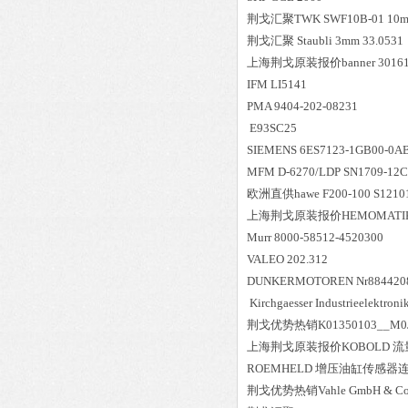
荆戈汇聚
TWK SWF10B-01 10m
荆戈汇聚
Staubli 3mm 33.0531
上海荆戈原装报价
banner 301
IFM LI5141
PMA 9404-202-08231
E93SC25
SIEMENS 6ES7123-1GB00-0A
MFM D-6270/LDP SN1709-12C
欧洲直供
hawe F200-100 S121
上海荆戈原装报价
HEMOMATIK
Murr 8000-58512-4520300
VALEO 202.312
DUNKERMOTOREN Nr8844208
Kirchgaesser Industrieelekt
荆戈优势
热销
K01350103__M0
上海荆戈原装报价
KOBOLD 流
ROEMHELD 增压油缸传感器连接
荆戈优势
热销
Vahle GmbH & Co