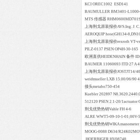
KCI OREC1002 ESD141
BAUMULLER BM3401-L1000-A
MTS 传感器 RHM0600MD701S
上海荆戈原装报价
AVS.Ing. J.
AEROQUIP hose|GH134-8,D
上海荆戈原装报价
rexroth VT-v
PILZ-0137 PSEN OP4H-30-165
欧洲直供
HEIDENHAIN 备件 ID:
BAUMER 11060693 ITD 27 A 4 
上海荆戈原装报价
JOSTJT14/4
weidmueller LXB 15.00/06/90 
接头metabo750-454
Kuebler 202897 N8.3620.2440.
512120 PSEN 2.1-20/1actuator
荆戈优势
热销
Vahle FH 4-6
ALRE WWT5-09-10-1-01;00V-
荆戈优势
热销
WIKA manometer 
MOOG-0088 D634/R24K02MO
HOERBIGER HV08748