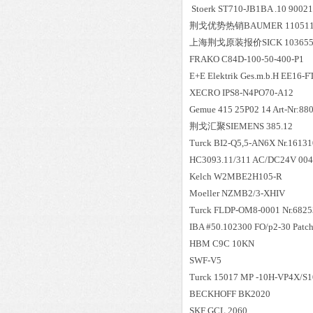
Stoerk ST710-JB1BA .10 90021
荆戈优势
热销
BAUMER 1105118
上海荆戈原装报价
SICK 1036
FRAKO C84D-100-50-400-P1
E+E Elektrik Ges.m.b.H EE16-
XECRO IPS8-N4PO70-A12
Gemue 415 25P02 14 Art-Nr:88
荆戈汇聚
SIEMENS 385.12
Turck BI2-Q5,5-AN6X Nr.1613
HC3093.11/311 AC/DC24V 00
Kelch W2MBE2H105-R
Moeller NZMB2/3-XHIV
Turck FLDP-OM8-0001 Nr.682
IBA #50.102300 FO/p2-30 Patc
HBM C9C 10KN
SWF-V5
Turck 15017 MP -10H-VP4X/S1
BECKHOFF BK2020
SKF GCL 2060