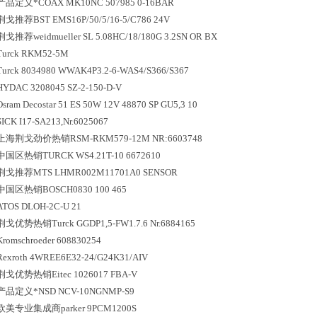
产品定义*COAX MK10NC 507985 0-16BAR
荆戈推荐BST EMS16P/50/5/16-5/C786 24V
荆戈推荐weidmueller SL 5.08HC/18/180G 3.2SN OR BX
Turck RKM52-5M
Turck 8034980 WWAK4P3.2-6-WAS4/S366/S367
HYDAC 3208045 SZ-2-150-D-V
Osram Decostar 51 ES 50W 12V 48870 SP GU5,3 10
SICK I17-SA213,Nr.6025067
上海荆戈劲价热销RSM-RKM579-12M NR:6603748
中国区
热销
TURCK WS4.21T-10 6672610
荆戈推荐MTS LHMR002M11701A0 SENSOR
中国区
热销
BOSCH0830 100 465
ATOS DLOH-2C-U 21
荆戈优势
热销
Turck GGDP1,5-FW1.7.6 Nr.6884165
Kromschroeder 608830254
Rexroth 4WREE6E32-24/G24K31/AIV
荆戈优势
热销
Eitec 1026017 FBA-V
产品定义*NSD NCV-10NGNMP-S9
欧美专业集成商parker 9PCM1200S