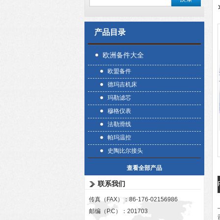
产品目录
欧洲备件大全
欧盟备件
德玛吉机床
玛勒滤芯
穆格仪表
法勒滑线
帕玛温控
史陶比尔接头
查看全部产品
联系我们
传真（FAX）：86-176-02156986
邮编（P.C）：201703