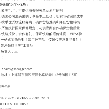
您选择我们的优势：
1.欧美*，*，可提供海关报关单及原厂证明
2.德国公司源头采购，享受本土低价，切实节省采购成本
3.携手优秀物流服务商，确保货期准确和降低货物耗损
4.严格执行国家保修规定，与供应商合作确保货物质量
5.快速报价，合作有礼，保证快速的报价速度，VIP体验
一站式采购欧盟主流工控产品、仪器仪表及备品备件！
带您领略世界*工业品
负责人：王
：
：sales@shdagger.com
地址：上海浦东新区宏祥北路83弄1-42号20幢118室
型号示例
P+F 214921 GLV18-55-G/59/102/159
BLOCK STEU 500/23