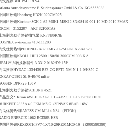
荆戈推荐BFICPM 119 V4
Atlanta Antriebssysteme E. Seidenspinner GmbH & Co. KG 6555038
中国区
热销
Honsberg HD2K-020GM025
中国区
热销
Kirchner SGK-2-A2-MSK1-MSK12 SN:08419-001-10 MD:2010 PMA
KROM 3152297 AKT 32F50TAS
上海荆戈劲价热销抽气泵 KNF N86KNE
COGNEX sv-is-mcsu 410-111283
荆戈优势
热销
PHOENIX-0437 EMG 90-2SD-D/LA 2941523
中国区
热销
KNOLL HHU 2500-150/50-300CCM.003.X.A
HBM 压力转换器辅件 3-3312.0182/DP-15P
荆戈推荐HYDAC 1354459 RF3-CG-EPT2-NM-N-1-1-0/KS50-C
ENRAF CT801 SI, 0-40/70 mBar
GOSSEN DPR72S 150V
上海荆戈劲价热销SCHUNK 4521
产品定义*Herion 4WE10D-31/oFCG24VZ5L10~160bar 0821050
BURKERT 2835A 4.0 FKM M5 G1/2PNVAK-8BAR-16W
荆戈优势
热销
JANESS-CM-ML14-NS4 （FITOK）
RADIO-ENERGIE-1082 RCI58B-HSB
中国区
热销
REXROTH PV7-1X/16-20RE01MC0-16 （R900580380)