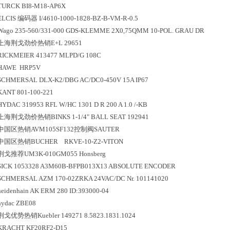
TURCK BI8-M18-AP6X
ELCIS 编码器 I/4610-1000-1828-BZ-B-VM-R-0.5
Wago 235-560/331-000 GDS-KLEMME 2X0,75QMM 10-POL. GRAU DR
上海荆戈劲价热销E+L 29651
RICKMEIER 413477 MLPD/G 108C
HAWE HRP5V
SCHMERSAL DLX-K2/DBG AC/DC0-450V 15A IP67
KANT 801-100-221
HYDAC 319953 RFL W/HC 1301 D R 200 A 1.0 /-KB
上海荆戈劲价热销BINKS 1-1/4" BALL SEAT 192941
中国区
热销
AVM105SF132控制阀SAUTER
中国区
热销
BUCHER RKVE-10-Z2-VITON
荆戈推荐UM3K-010GM055 Honsberg
SICK 1053328 A3M60B-BFPB013X13 ABSOLUTE ENCODER
SCHMERSAL AZM 170-02ZRKA 24VAC/DC Nr. 101141020
heidenhain AK ERM 280 ID:393000-04
hydac ZBE08
荆戈优势
热销
Kuebler 149271 8.5823.1831.1024
KRACHT KF20RF2-D15