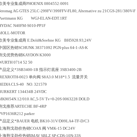
欧美专业集成商PHOENIX 0804552:0091
Stromag AG GTES 25LC-299FV/399FFV-FL80, Alternative zu 21CGS-281/380V-F
Puettmann KG WGJ-ELAN-EDT.1RT
HYDAC N40FM-S010-PP1F
MOLL-MOTOR
欧美专业集成商 E.Dold&Soehne KG BH5928.93,24V
中国区
热销
SCHUNK 38371092 PGN-plus 64-1-AS-K
荆戈优势
热销
KAYDON K3000
WURTH 0714 52 50
产品定义*3SB3400-1B 指示灯底座 3SB3400-2B
REXROTH-0023 单向阀 S8A3.0 M18*1.5 流量开关
BEDIA CLS-40 NO. 321579
BURKERT 134434B 24VDC
MK9054N.12/010 AC,5-5V Tv=0-20S 0063228 DOLD
荆戈推荐ARTECHE BF-4RP
PVP1636R212 parker
产品定义*BAUER 电机 BK10-31V/D09LA4-TF-D/C3
上海荆戈劲价热销COAX 阀 VMK-15 DC24V
上海荆戈劲价热销IMAV SBLZ SP-CDS-10N-33S