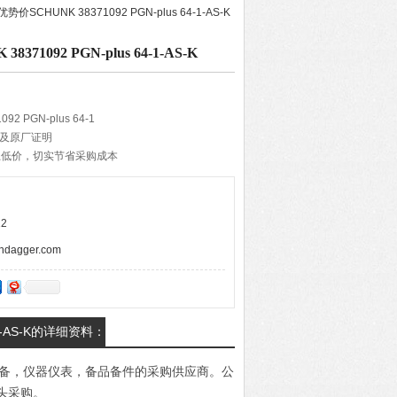
优势价SCHUNK 38371092 PGN-plus 64-1-AS-K
71092 PGN-plus 64-1-AS-K
2 PGN-plus 64-1
单及原厂证明
土低价，切实节省采购成本
货期准确和降低货物耗损
供应商合作确保货物质量
的报价速度，VIP体验产品定义*banner
2
agger.com
4-1-AS-K的详细资料：
电设备，仪器仪表，备品备件的采购供应商。公
头采购。