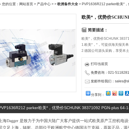
您的位置：
网站首页
>
产品中心
> >
欧洲备件大全
> PVP1636R212 parker欧美*，
欧美*，优势价SCHUNK 383
简要描述：
欧美*，优势价SCHUNK 3837109
1.欧美*，*，可提供海关报关
2.德国公司源头采购，享受本
3.携手优秀物流服务商，确保
4.严格执行国家保修规定，与
打印当前页
5.快速报价，合作有礼，保证快速
免费咨询：021-5118281
3079080 LEDI
发邮件给我们：sales@shd
分享到：
PVP1636R212 parker欧美*，优势价SCHUNK 38371092 PGN-plus 6
上海Dagger 是致力于为中国大陆广大客户提供一站式欧美原产工控机
司立足上海，辐射。总部位于欧洲航空中心德国法兰克福，原装正品，源