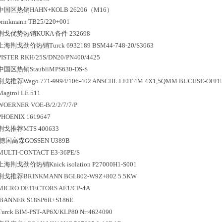
中国区
热销
HAHN+KOLB 26206（M16）
brinkmann TB25/220+001
荆戈优势
热销
KUKA 备件 232698
上海荆戈劲价热销Turck 6932189 BSM44-748-20/S3063
PISTER RKH/25S/DN20/PN400/4425
中国区
热销
StaubliMPS630-DS-S
荆戈推荐Wago 771-9994/106-402 ANSCHL.LEIT.4M 4X1,5QMM BUCHSE-OFF
Magtrol LE 511
WOERNER VOE-B/2/2/7/7/P
PHOENIX 1619647
荆戈推荐MTS 400633
德国高森GOSSEN U389B
MULTI-CONTACT E3-36PE/S
上海荆戈劲价热销Knick isolation P27000H1-S001
荆戈推荐BRINKMANN BGL802-W9Z+802 5.5KW
MICRO DETECTORS AE1/CP-4A
BANNER S18SP6R+S186E
Turck BIM-PST-AP6X/KLP80 Nr:4624090