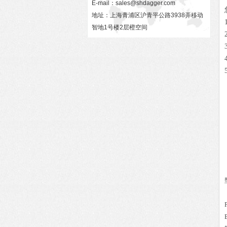
E-mail：
sales@shdagger.com
地址：上海青浦区沪青平公路3938弄移动
智地1号楼2层橙空间