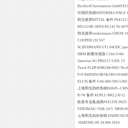
Beckhoff Automation GmbH EL
中国区
热销
WEFORMA WM-E 1,
荆戈推荐RITTAL 备件 PS4135.
BI5-G18K-AP6X-H1141 Nr:467
荆戈推荐winkelmann GNFZE 16
COOPER 191507
SCHUHMANN UT1.04GDC;special
HBM 称重传感器 C16ic3/40t
Sartorius AG PR6211/13D1 1T
Turck FLDP-IOM248-0001 No.
P+F RHI58N-OBAK1R61N-040
ELCIS 备件 I/A6-466-500-5-BZ
上海荆戈劲价热销HAWE--CMV1
R+W 备件 KUPLU BKL2/8/12
欧美专业集成商PATLITE-0025 L
STROMAG--VAR 24/5 NR08-00
上海荆戈劲价热销 DAIDO M2AC
HARTING 09 34 006 2616