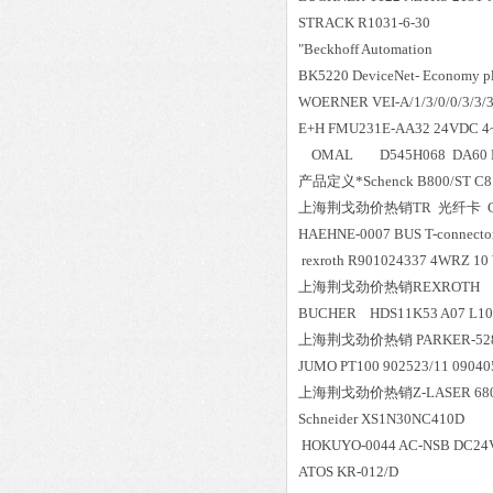
STRACK R1031-6-30
"Beckhoff Automation
BK5220 DeviceNet- Economy plu
WOERNER VEI-A/1/3/0/0/3/3/3
E+H FMU231E-AA32 24VDC 
OMAL D545H068 DA60 F
产品定义*Schenck B800/ST C81
上海荆戈劲价热销TR 光纤卡 CM-20
HAEHNE-0007 BUS T-connecto
rexroth R901024337 4WRZ 1
上海荆戈劲价热销REXROT
BUCHER HDS11K53 A07 L1
上海荆戈劲价热销 PARKER-528
JUMO PT100 902523/11 09040
上海荆戈劲价热销Z-LASER 680nm,5
Schneider XS1N30NC410D
HOKUYO-0044 AC-NSB DC24
ATOS KR-012/D