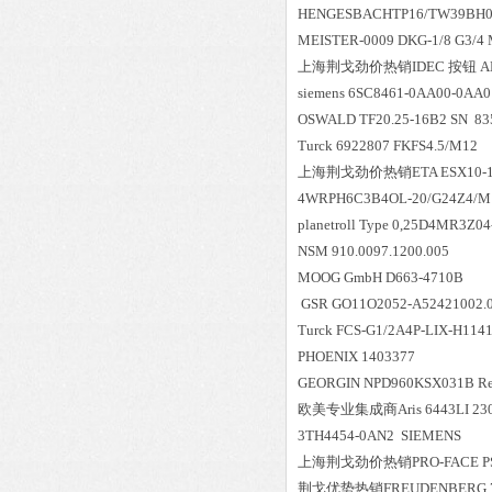
HENGESBACHTP16/TW39BH05
MEISTER-0009 DKG-1/8 G3/4
上海荆戈劲价热销IDEC 按钮 ALF
siemens 6SC8461-0AA00-0AA0
OSWALD TF20.25-16B2 SN 83
Turck 6922807 FKFS4.5/M12
上海荆戈劲价热销ETA ESX10-10
4WRPH6C3B4OL-20/G24Z4/M 
planetroll Type 0,25D4MR3Z04
NSM 910.0097.1200.005
MOOG GmbH D663-4710B
GSR GO11O2052-A52421002.0
Turck FCS-G1/2A4P-LIX-H1141
PHOENIX 1403377
GEORGIN NPD960KSX031B Ref
欧美专业集成商Aris 6443LI 230V 
3TH4454-0AN2 SIEMENS
上海荆戈劲价热销PRO-FACE PS46
荆戈优势
热销
FREUDENBERG 72