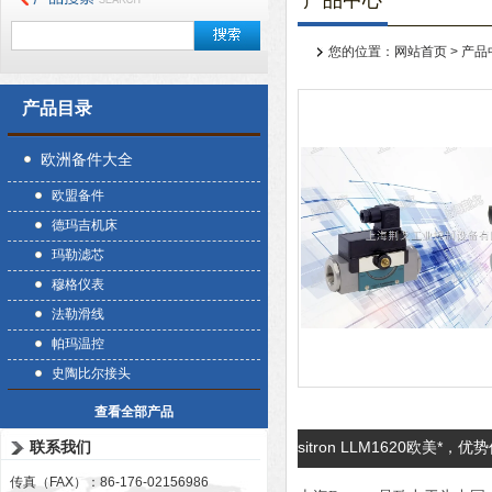
产品中心
您的位置：
网站首页
>
产品
产品目录
欧洲备件大全
欧盟备件
德玛吉机床
玛勒滤芯
穆格仪表
法勒滑线
帕玛温控
史陶比尔接头
查看全部产品
联系我们
sitron LLM1620欧美*，优
传真（FAX）：86-176-02156986