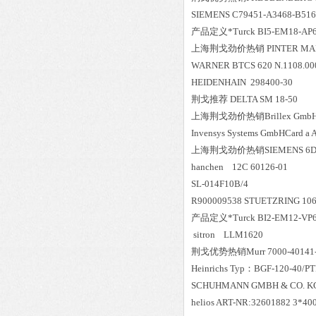
SIEMENS C79451-A3468-B516
产品定义*Turck BI5-EM18-AP6
上海荆戈劲价热销 PINTER MANOC
WARNER BTCS 620 N.1
HEIDENHAIN 298400-30
荆戈推荐 DELTA SM 18-50
上海荆戈劲价热销Brillex GmbH Mess
Invensys Systems GmbHCard a
上海荆戈劲价热销SIEMENS 6DD
hanchen 12C
SL-014F10B/4
R900009538 STUETZRING 106
产品定义*Turck BI2-EM12-VP6
sitron LLM1620
荆戈优势
热销
Murr 7000-40141
Heinrichs Typ：BGF-120-40/PTF
SCHUHMANN GMBH & CO. K
helios ART-NR:32601882 3*4