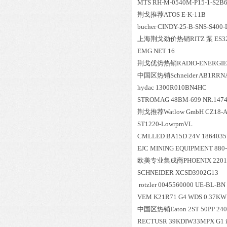
MTS RH-M-0540M-P15-1-S2B
荆戈推荐ATOS E-K-11B
bucher CINDY-25-B-SNS-S400-
上海荆戈劲价热销RITZ 泵 ES32-2
EMG NET 16
荆戈优势
热销
RADIO-ENERGIE-
中国区
热销
Schneider AB1RR
hydac 1300R010BN4HC
STROMAG 48BM-699 NR.1474
荆戈推荐Watlow GmbH CZ18-A
ST1220-LowrpmVL
CMLLED BA15D 24V 186403
EJC MINING EQUIPMENT 880
欧美专业集成商PHOENIX 2201
SCHNEIDER XCSD3902G13
rotzler 0045560000 UE-BL-BN
VEM K21R71 G4 WDS 0.37KW 
中国区
热销
Eaton 2ST 50PP 24
RECTUSR 39KDIW33MPX G1 i