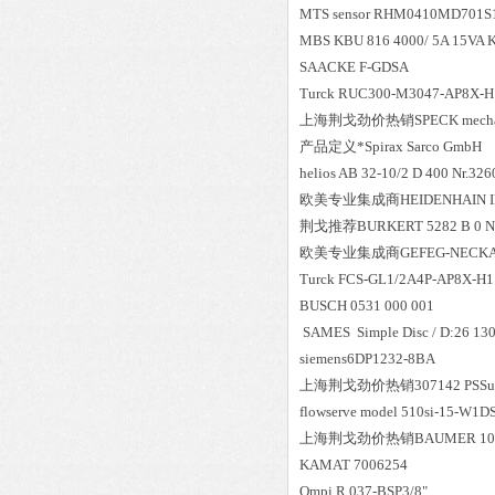
MTS sensor RHM0410MD701S
MBS KBU 816 4000/ 5A 15VA Kl
SAACKE F-GDSA
Turck RUC300-M3047-AP8X-H1
上海荆戈劲价热销SPECK mechanical
产品定义*Spirax Sarco GmbH
helios AB 32-10/2 D 400 Nr.32
欧美专业集成商HEIDENHAIN ID:
荆戈推荐BURKERT 5282 B 0 N
欧美专业集成商GEFEG-NECKAR 115
Turck FCS-GL1/2A4P-AP8X-H1
BUSCH 0531 000 001
SAMES Simple Disc / D:26 13
siemens6DP1232-8BA
上海荆戈劲价热销307142 PSSu rp
flowserve model 510si-15-W1D
上海荆戈劲价热销BAUMER 10285
KAMAT 7006254
Ompi R.037-BSP3/8"