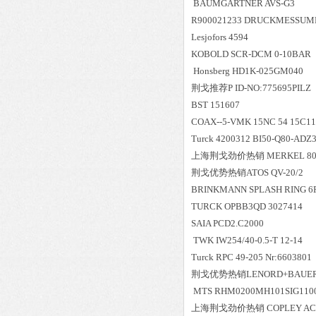
BAUMGARTNER AVS-G3
R900021233 DRUCKMESSUMF
Lesjofors 4594
KOBOLD SCR-DCM 0-10BAR
Honsberg HD1K-025GM040
荆戈推荐P ID-NO:775695PILZ
BST 151607
COAX--5-VMK 15NC 54 15C1
Turck 4200312 BI50-Q80-ADZ
上海荆戈劲价热销 MERKEL 800×8
荆戈优势
热销
ATOS QV-20/2
BRINKMANN SPLASH RING 6R
TURCK OPBB3QD 3027414
SAIA PCD2.C2000
TWK IW254/40-0.5-T 12-14
Turck RPC 49-205 Nr:6603801
荆戈优势
热销
LENORD+BAUER
MTS RHM0200MH101SIG110
上海荆戈劲价热销 COPLEY ACJ-C