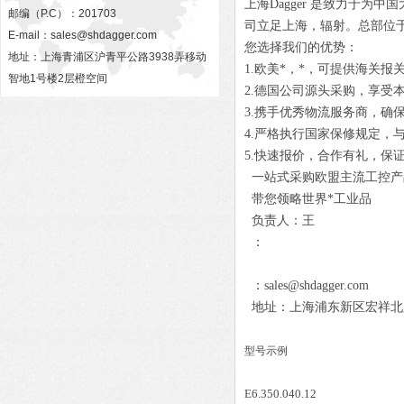
上海Dagger 是致力于
邮编（P.C）：201703
司立足上海，辐射。总部位
E-mail：
sales@shdagger.com
您选择我们的优势：
地址：上海青浦区沪青平公路3938弄移动
1.欧美*，*，可提供海关报
智地1号楼2层橙空间
2.德国公司源头采购，享受
3.携手优秀物流服务商，确
4.严格执行国家保修规定，
5.快速报价，合作有礼，保
一站式采购欧盟主流工控产
带您领略世界*工业品
负责人：王
：
：sales@shdagger.com
地址：上海浦东新区宏祥北路83
型号示例
E6.350.040.12