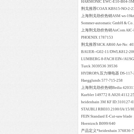
HARMONIC EWC-E10-B04-3M
荆戈推荐COAX KBS15-NO-2-23
上海荆戈劲价热销ASM ws-19kt-30
Sommer-automatic GmbH & Co.
上海荆戈劲价热销AirCom AIC-F
PHOENIX 1787153
荆戈推荐SICK AR60 Art-No: 40
BAUER--G02-11/DWLK812-20
LUMBERG 8-FACH EIN-/AUSG
Turck 3039536 39536
HYDROPA 压力继电器 DS-117-2
Haegglunds 577-715-2
上海荆戈劲价热销Bedia 4203
Kuebler 149772 8.A020.4112.2
heidenhain 3M KF ID:310127-0
STAUBLI RBE03.2100/IA/15/H
FEIN Standard E-Cut-saw blad
Hoentzsch B099/640
产品定义*heidenhain 376836-