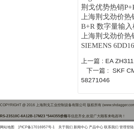
荆戈优势
热销
P+
上海荆戈劲价热销WIKA
B+R 数字量输入模
上海荆戈劲价热销ETA
SIEMENS 6DD16
上一篇 :
EA ZH31
下一篇 :
SKF C
58271046
COPYRIGHT @ 2016 上海荆戈工业控制设备有限公司 版权所有 (www.shdagger.
RS-23S10C-6A12B-17M23 *544355价格
等信息齐全,欢迎广大顾客来电咨询！
网站地图
沪ICP备17016957号-1
关于我们
新闻中心
产品中心
联系我们
管理登陆