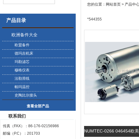
您的位置：
网站首页
>
产品中
*544355
产品目录
欧洲备件大全
欧盟备件
德玛吉机床
玛勒滤芯
穆格仪表
法勒滑线
帕玛温控
史陶比尔接头
查看全部产品
联系我们
传真（FAX）：86-176-02156986
NUMTEC-0266 046454欧
邮编（P.C）：201703