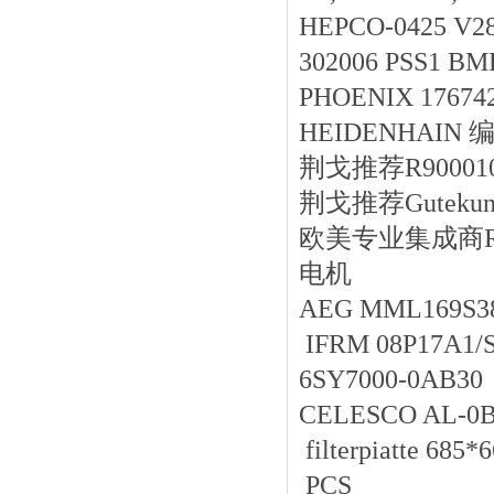
HEPCO-0425 V2
302006 PSS1 BMP
PHOENIX 17674
HEIDENHAIN 编
荆戈推荐R9000102
荆戈推荐Gutekunst
欧美专业集成商RADI
电机
AEG MML169S38
IFRM 08P17A1/S3
6SY7000-0AB3
CELESCO AL-0
filterpiatte 68
PCS