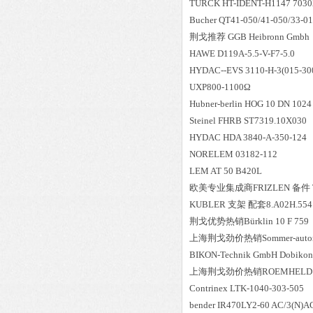
TURCK HT-IDENT-H1147 7030
Bucher QT41-050/41-050/33-0
荆戈推荐 GGB Heibronn Gmbh
HAWE D119A-5.5-V-F7-5.0
HYDAC--EVS 3110-H-3(015-30
UXP800-1100Ω
Hubner-berlin HOG 10 DN 1024 
Steinel FHRB ST7319.10X030
HYDAC HDA 3840-A-350-124
NORELEM 03182-112
LEM AT 50 B420L
欧美专业集成商FRIZLEN 备件 Type:
KUBLER 支架 配套8.A02H.5
荆戈优势
热销
Bürklin 10 F 759
上海荆戈劲价热销Sommer-automat
BIKON-Technik GmbH Dobikon
上海荆戈劲价热销ROEMHELD 顺
Contrinex LTK-1040-303-505
bender IR470LY2-60 AC/3(N)A