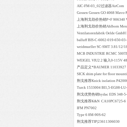
AIC-FM-03_02过滤器AirCom
Gossen Gossen GO 4068 Mavo-M
上海荆戈劲价热销P+F 906340 V9
上海荆戈劲价热销Ahlborn Mess- un
Ventilatorenfabrik Oelde GmbH I
balluff BIS-C-6002-019-650-03
weidmueller SC-SMT 3.81/12/
MCB INDUSTRIE RCMC 500TH 
WEIGEL VIU2.2 输入0-115V 
产品定义*BAUMER 11033927 U
SICK shim plate for floor moun
荆戈推荐Knick isolation P4200
Turck 1533004 BI1,5-EG08-LU
荆戈优势
热销
hydac EDS 348-5
荆戈推荐K&N CA10PC6725-6
IFM PN7002
Type 6 8M-90S-62
荆戈推荐TIP|23611306030