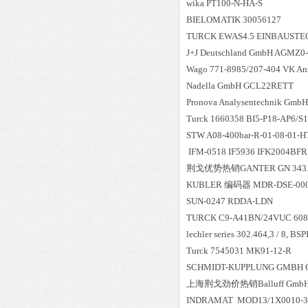
wika PT100-N-HA-S
BIELOMATIK 30056127
TURCK EWAS4.5 EINBAUSTE
J+J Deutschland GmbH AGMZ0-
Wago 771-8985/207-404 VK Ansc
Nadella GmbH GCL22RETT
Pronova Analysentechnik GmbH 
Turck 1660358 BI5-P18-AP6/S
STW A08-400bar-R-01-08-01-HT
IFM-0518 IF5936 IFK2004
荆戈优势
热销
GANTER GN 343
KUBLER 编码器 MDR-DSE-0001 
SUN-0247 RDDA-LDN
TURCK C9-A41BN/24VUC 608
lechler series 302.464,3 / 8, BSP
Turck 7545031 MK91-12-R
SCHMIDT-KUPPLUNG GMBH CP
上海荆戈劲价热销Balluff GmbH 
INDRAMAT MOD13/1X0010-31