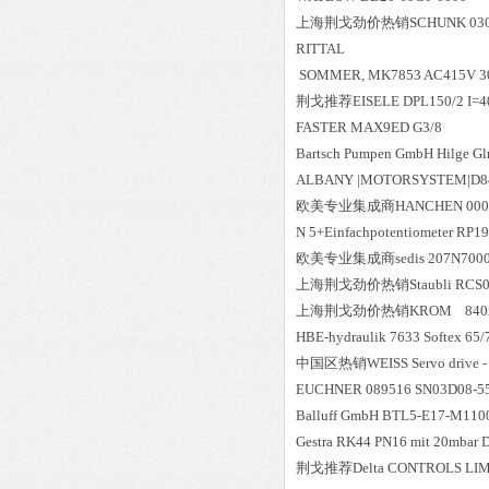
上海荆戈劲价热销SCHUNK 03049
RITTAL
SOMMER, MK7853 AC415V 3
荆戈推荐EISELE DPL150/2 I=40 
FASTER MAX9ED G3/8
Bartsch Pumpen GmbH Hilge Gl
ALBANY |MOTORSYSTEM|D8
欧美专业集成商HANCHEN 0003
N 5+Einfachpotentiometer RP1
欧美专业集成商sedis 207N7000
上海荆戈劲价热销Staubli RCS08
上海荆戈劲价热销KROM 84023047
HBE-hydraulik 7633 Softex 
中国区
热销
WEISS Servo drive 
EUCHNER 089516 SN03D08-5
Balluff GmbH BTL5-E17-M110
Gestra RK44 PN16 mit 20mbar 
荆戈推荐Delta CONTROLS LIMITE