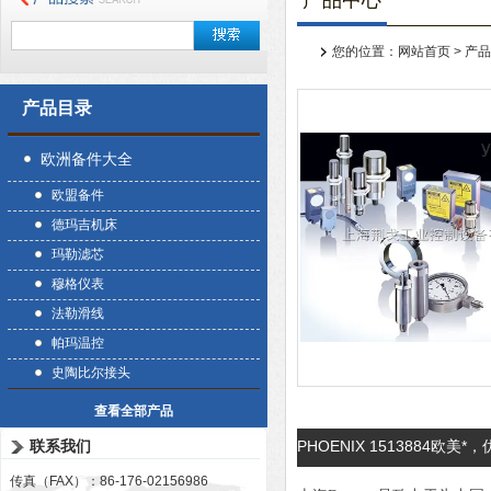
产品中心
您的位置：
网站首页
>
产品
产品目录
欧洲备件大全
欧盟备件
德玛吉机床
玛勒滤芯
穆格仪表
法勒滑线
帕玛温控
史陶比尔接头
查看全部产品
联系我们
PHOENIX 1513884欧美*，优
传真（FAX）：86-176-02156986