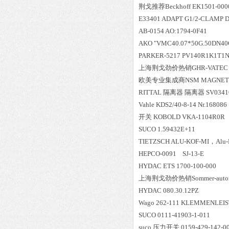
荆戈推荐Beckhoff EK1501-000
E33401 ADAPT G1/2-CLAMP DI
AB-0154 AO:1794-0F41
AKO "VMC40.07*50G.50DN40
PARKER-5217 PV140R1K1T1
上海荆戈劲价热销GHR-VATEC Typ
欧美专业集成商NSM MAGNETTECH
RITTAL 隔离器 隔离器 SV0341
Vahle KDS2/40-8-14 Nr.168086
开关 KOBOLD VKA-1104R0R
SUCO 1.59432E+11
TIETZSCH ALU-KOF-MI，Alu-Koffe
HEPCO-0091 SJ-13-E
HYDAC ETS 1700-100-000
上海荆戈劲价热销Sommer-automati
HYDAC 080.30.12PZ
Wago 262-111 KLEMMENLEIST
SUCO 0111-41903-1-011
suco 压力开关 0159-429-142-0