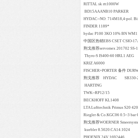
RITTAL sk rtt1000W
BD15AAANB10 PARKER
HYDAC--NO: 714M18,4-pol. Bi
FINDER 1189*
hydac P100 3KO 10% BN WM1
中国区
热销
EBS CSET CSIO-1
荆戈推荐servomex 201702 SS-1
Thyro-S IS400-60 HRL1 AEG
KRIZ A6000
FISCHER+PORTER 备件 DURW 
荆戈推荐 HYDAC SB330-2.
HARTING
TWK--RP12/15
BECKHOFF KL1408
LTA Lufttechnik Primus S20 42
Riegler & Co.KGC06 0.5~3 bar 
荆戈推荐WOERNER Smeersystem
kuebler 8.5020.CA14.1024
PHOENIX 24V 1692446