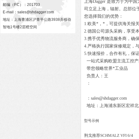
上海Dagger 是致力于
邮编（P.C）：201703
司立足上海，辐射。总部位
E-mail：
sales@shdagger.com
您选择我们的优势：
地址：上海青浦区沪青平公路3938弄移动
1.欧美*，*，可提供海关报
智地1号楼2层橙空间
2.德国公司源头采购，享受
3.携手优秀物流服务商，确
4.严格执行国家保修规定，
5.快速报价，合作有礼，保
一站式采购欧盟主流工控产
带您领略世界*工业品
负责人：王
：
：sales@shdagger.com
地址：上海浦东新区宏祥北路83
型号示例
荆戈推荐SCHMALZ VFI 6/4