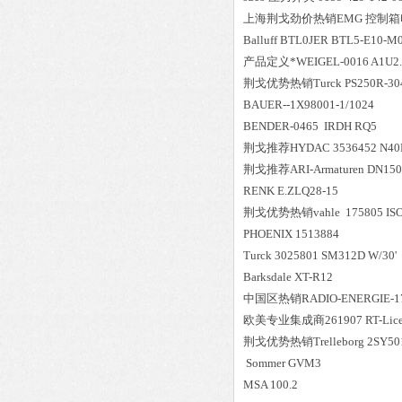
上海荆戈劲价热销EMG 控制箱电路
Balluff BTL0JER BTL5-E10-M
产品定义*WEIGEL-0016 A1U2.0 
荆戈优势
热销
Turck PS250R-3
BAUER--1X98001-1/1024
BENDER-0465 IRDH RQ5
荆戈推荐HYDAC 3536452 N40F
荆戈推荐ARI-Armaturen DN150/PN
RENK E.ZLQ28-15
荆戈优势
热销
vahle 175805 I
PHOENIX 1513884
Turck 3025801 SM312D W/30'
Barksdale XT-R12
中国区
热销
RADIO-ENERGIE-17
欧美专业集成商261907 RT-Licence 
荆戈优势
热销
Trelleborg 2SY5
Sommer GVM3
MSA 100.2