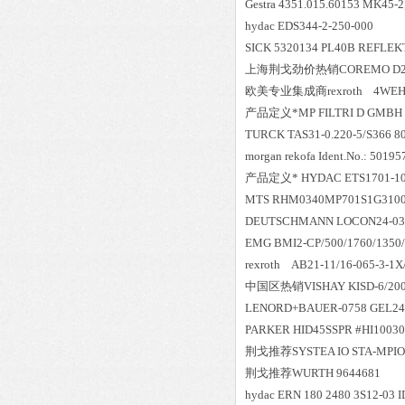
Gestra 4351.015.60153 MK45-
hydac EDS344-2-250-000
SICK 5320134 PL40B REFLEK
上海荆戈劲价热销COREMO D2N-
欧美专业集成商rexroth
产品定义*MP FILTRI D GMBH S
TURCK TAS31-0.220-5/S366 8
morgan rekofa Ident.No.: 5019
产品定义* HYDAC ETS1701-10
MTS RHM0340MP701S1G310
DEUTSCHMANN LOCON24-036
EMG BMI2-CP/500/1760/1350
rexroth AB21-
中国区
热销
VISHAY KISD-6/20
LENORD+BAUER-0758 GEL24
PARKER HID45SSPR #HI10030
荆戈推荐SYSTEA IO STA-MPIO
荆戈推荐WURTH 9644681
hydac ERN 180 2480 3S12-03 