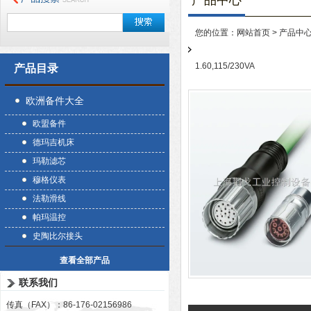
产品中心
您的位置：
网站首页
>
产品中
1.60,115/230VA
产品目录
欧洲备件大全
欧盟备件
德玛吉机床
玛勒滤芯
穆格仪表
法勒滑线
帕玛温控
史陶比尔接头
查看全部产品
联系我们
传真（FAX）：86-176-02156986