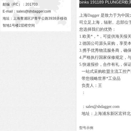
binks 191189 PLUNGE
邮编（P.C）：201703
E-mail：
sales@shdagger.com
上海Dagger 是致力于
地址：上海青浦区沪青平公路3938弄移动
司立足上海，辐射。总部位
智地1号楼2层橙空间
您选择我们的优势：
1.欧美*，*，可提供海关报
2.德国公司源头采购，享受
3.携手优秀物流服务商，确
4.严格执行国家保修规定，
5.快速报价，合作有礼，保
一站式采购欧盟主流工控产
带您领略世界*工业品
负责人：王
：
：sales@shdagger.com
地址：上海浦东新区宏祥北路83
型号示例