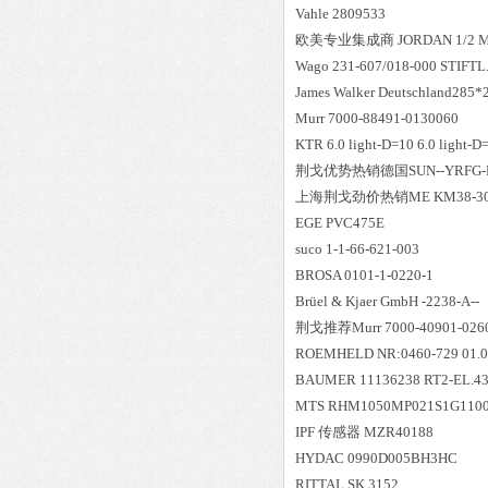
Vahle 2809533
欧美专业集成商 JORDAN 1/2 MOD
Wago 231-607/018-000 STIFTL
James Walker Deutschland285
Murr 7000-88491-0130060
KTR 6.0 light-D=10 6.0 light-
荆戈优势
热销
德国SUN--YRFG-
上海荆戈劲价热销ME KM38-300
EGE PVC475E
suco 1-1-66-621-003
BROSA 0101-1-0220-1
Brüel & Kjaer GmbH -2238-A--
荆戈推荐Murr 7000-40901-026
ROEMHELD NR:0460-729 01.0
BAUMER 11136238 RT2-EL.43
MTS RHM1050MP021S1G110
IPF 传感器 MZR40188
HYDAC 0990D005BH3HC
RITTAL SK 3152