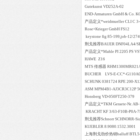
Gutekunst VD252A-02
END-Armaturen GmbH & Co. K
产品定义*weidmueller CLI C 3-
Rose+Krieger GmbH FS12
keystone fig 85-199,job-12/27
荆戈推荐BAUER DNF04LA4/SP N
产品定义*Mahle PI 2205 PS VS
HAWE Z16
MTS 传感器 RHM1300MR021
BUCHER LVS-E-CC*-G110A
SCHUNK 0381724 RPE 200-X1
ASM MPM4B1-AJ3CR3C12P 5
Honsberg VD-050FT250-379
产品定义*TKM Geraete-Nr. AB-
KRACHT KF 3/63-F10B-P0A-7
荆戈推荐Schnorr SCHNORR-Sich
KUEBLER 8.9080.1532.3001
上海荆戈劲价热销balluff BTL5-E