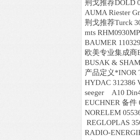
荆戈推荐DOLD 0020
AUMA Riester G
荆戈推荐Turck 306
mts RHM0930MP
BAUMER 1103291
欧美专业集成商B&R
BUSAK & SHAM
产品定义*INOR Tra
HYDAC 312386 V
seeger
EUCHNER 备件 0
NORELEM 05536
REGLOPLAS 350
RADIO-ENERGIE-