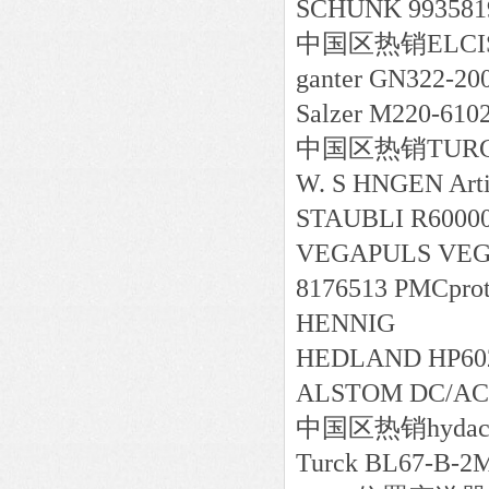
SCHUNK 993581
中国区
热销
ELCI
ganter GN322-20
Salzer M220-610
中国区
热销
TURC
W. S HNGEN Arti
STAUBLI R6000
VEGAPULS VE
8176513 PMCprot
HENNIG
HEDLAND HP602
ALSTOM DC/AC, 
中国区
热销
hydac
Turck BL67-B-2