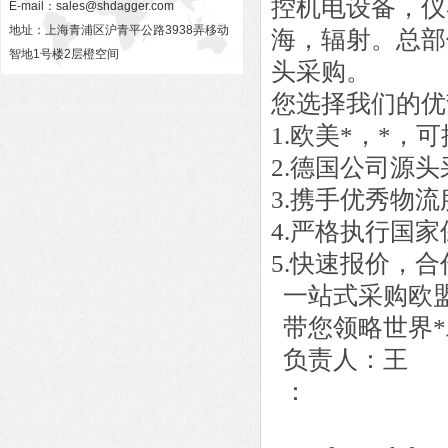
控机电设备，仪
E-mail：
sales@shdagger.com
地址：上海青浦区沪青平公路3938弄移动
海，辐射。总部
智地1号楼2层橙空间
头采购。
您选择我们的优
1.欧美*，*
2.德国公司源
3.携手优秀物
4.严格执行国
5.快速报价，
一站式采购欧
带您领略世界*
负责人：王
：