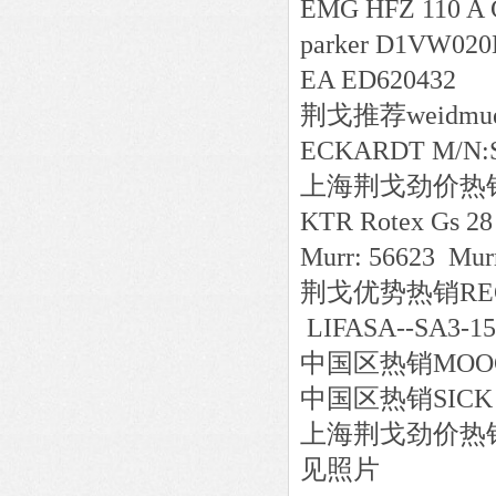
EMG HFZ 110 A 
parker D1VW02
EA ED620432
荆戈推荐weidmuell
ECKARDT M/N:
上海荆戈劲价热销E+
KTR Rotex Gs 2
Murr: 56623 Mur
荆戈优势
热销
REG
LIFASA--SA3-1
中国区
热销
MOOG
中国区
热销
SICK
上海荆戈劲价热销轴承K
见照片