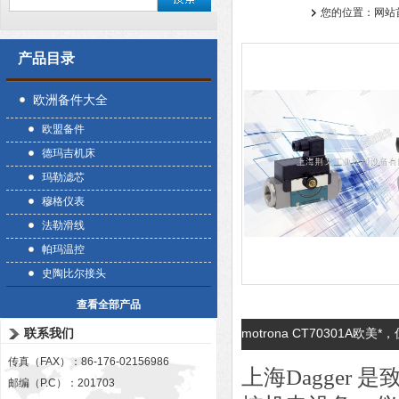
您的位置：
网站
产品目录
欧洲备件大全
欧盟备件
德玛吉机床
玛勒滤芯
穆格仪表
法勒滑线
帕玛温控
史陶比尔接头
查看全部产品
联系我们
motrona CT70301A欧美*
传真（FAX）：86-176-02156986
上海Dagger
邮编（P.C）：201703