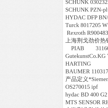
SCHUNK 030232
SCHUNK PZN-plu
HYDAC DFP BN/H
Turck 8017205 
Rexroth R90048
上海荆戈劲价热销SC
PIAB 311
GutekunstCo.KG
HARTING
BAUMER 1103176
产品定义*Siemens 
OS270015 ipf
hydac BD 400 G2
MTS SENSOR R