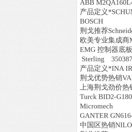
ABB M2QA160L4
产品定义*SCHUNK 3
BOSCH
荆戈推荐Schneide
欧美专业集成商MK 45
EMG 控制器底板 N
Sterling 35038
产品定义*INA IR 
荆戈优势
热销
VA
上海荆戈劲价热销SV
Turck BID2-G180
Micromech
GANTER GN616
中国区
热销
NILO