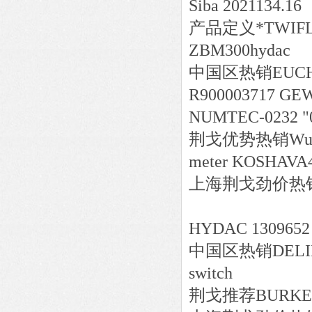
Siba 2021134.16
产品定义*TWIFLE
ZBM300hydac
中国区
热销
EUC
R900003717 GE
NUMTEC-0232 "0
荆戈优势
热销
Wun
meter KOSHAVA
上海荆戈劲价热销wiel
HYDAC 1309652 E
中国区
热销
DELI
sw
荆戈推荐BURKERT